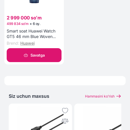
2 999 000 soʻm
499 834 soʻm
×
6
oy
.
Smart soat Huawei Watch
GT5 46 mm Blue Woven
Strap
Brend
:
Huawei
Savatga
Siz uchun maxsus
Hammasini koʻrish