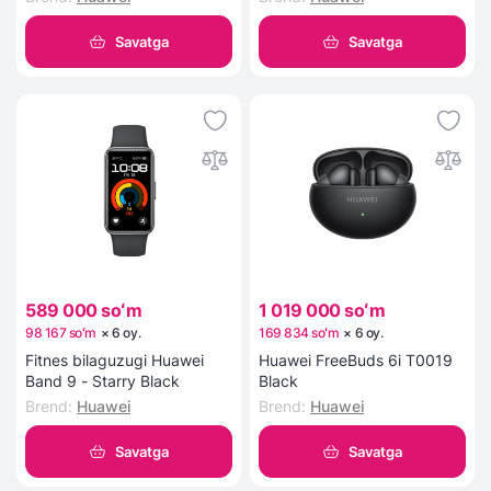
Savatga
Savatga
589 000 soʻm
1 019 000 soʻm
98 167 soʻm
×
6
oy
.
169 834 soʻm
×
6
oy
.
Fitnes bilaguzugi Huawei
Huawei FreeBuds 6i T0019
Band 9 - Starry Black
Black
Brend
:
Huawei
Brend
:
Huawei
Savatga
Savatga