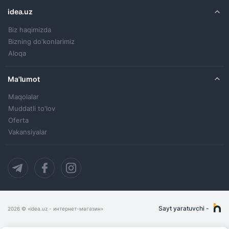
idea.uz
Biz haqimizda
Bizning do'konlarimiz
Aloqa
Ma'lumot
Maqolalar
Muddatli to'lov
Oferta
Vakansiyalar
Sayt yaratuvchi
-
2026
© «idea.uz - интернет-магазин»