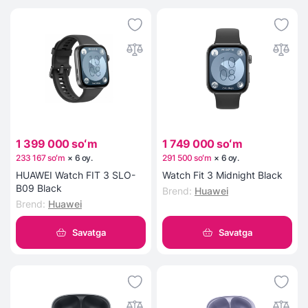
1 399 000 soʻm
1 749 000 soʻm
233 167 soʻm
×
6
oy
.
291 500 soʻm
×
6
oy
.
HUAWEI Watch FIT 3 SLO-
Watch Fit 3 Midnight Black
B09 Black
Brend
:
Huawei
Brend
:
Huawei
Savatga
Savatga