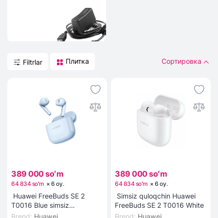
Плитка
Сортировка
Filtrlar
389 000 soʻm
389 000 soʻm
64 834 soʻm
×
6
oy
.
64 834 soʻm
×
6
oy
.
Huawei FreeBuds SE 2
Simsiz quloqchin Huawei
T0016 Blue simsiz
FreeBuds SE 2 T0016 White
quloqchinlari
Brend
:
Huawei
Brend
:
Huawei