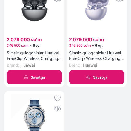
2 079 000 soʻm
2 079 000 soʻm
346 500 soʻm
×
6
oy
.
346 500 soʻm
×
6
oy
.
Simsiz quloqchinlar Huawei
Simsiz quloqchinlar Huawei
FreeClip Wireless Charging
FreeClip Wireless Charging
Black
Purple
Brend
:
Huawei
Brend
:
Huawei
Savatga
Savatga