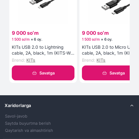
9 000 soʻm
9 000 soʻm
1 500 soʻm
×
6
oy
.
1 500 soʻm
×
6
oy
.
KITs USB 2.0 to Lightning
KITs USB 2.0 to Micro USB
cable, 2A, black, 1m (KITS-W-
cable, 2A, black, 1m (KITS-
003) kabeli
002) kabeli
Brend
:
KITs
Brend
:
KITs
Savatga
Savatga
Xaridorlarga
Savol-javob
Saytda buyurtma berish
Qaytarish va almashtirish