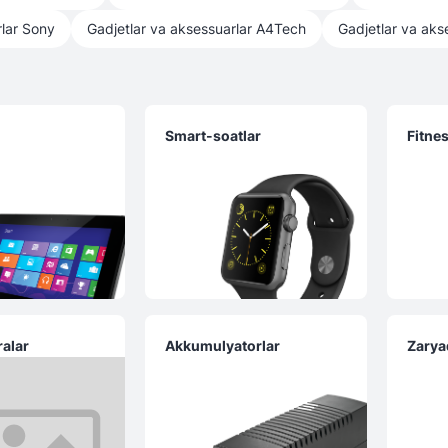
lar
Sony
Gadjetlar va aksessuarlar
A4Tech
Gadjetlar va aks
r
Smart-soatlar
Fitne
ralar
Akkumulyatorlar
Zarya