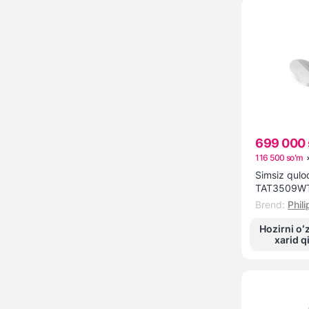
410 х 502
416 × 496
438х438
466 x 466
480x408
490 x 192
699 000 
1280 х 800
116 500 soʻm
Simsiz quloq
1340х800
TAT3509WT
Brend
:
Phili
1920 x 1200
Hozirni oʻ
1920x1080
xarid q
1920x1200
2360х1640
2560x1600