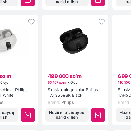
ilish
xarid qilish
xa
soʻm
499 000 soʻm
699 
×
6
oy
.
83 167 soʻm
×
6
oy
.
116 500
chinlar Philips
Simsiz quloqchinlar Philips
Simsiz 
 White
TAT3559BK Black
TAH52
ps
Brend
:
Philips
Brend
:
zidayoq
Hozirni oʻzidayoq
Hozir
ilish
xarid qilish
xa