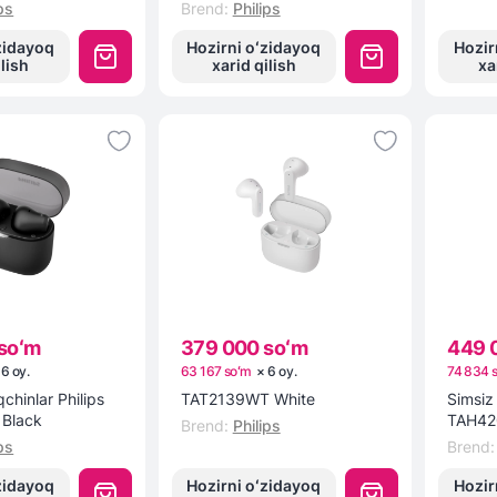
ps
Brend
:
Philips
zidayoq
Hozirni oʻzidayoq
Hozir
ilish
xarid qilish
xa
soʻm
379 000 soʻm
449 
×
6
oy
.
63 167 soʻm
×
6
oy
.
74 834 
chinlar Philips
TAT2139WT White
Simsiz 
Black
TAH42
Brend
:
Philips
ps
Brend
:
zidayoq
Hozirni oʻzidayoq
Hozir