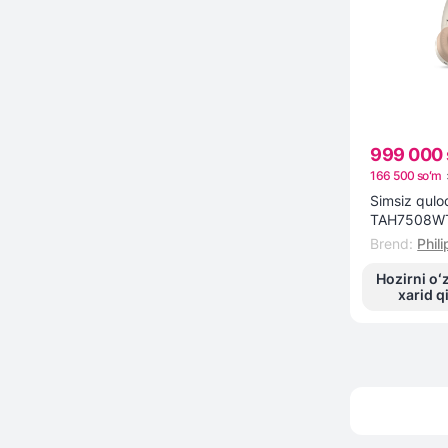
Full HD, 1920x1080
999 000 
166 500 soʻm
Simsiz quloq
TAH7508WT
Brend
:
Phili
Hozirni oʻ
xarid q