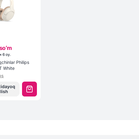
soʻm
×
6
oy
.
chinlar Philips
 White
ps
zidayoq
ilish