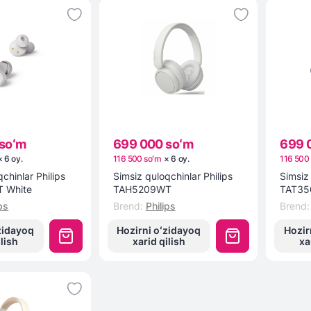
soʻm
699 000 soʻm
699 
×
6
oy
.
116 500 soʻm
×
6
oy
.
116 500
chinlar Philips
Simsiz quloqchinlar Philips
Simsiz 
 White
TAH5209WT
TAT35
ps
Brend
:
Philips
Brend
:
zidayoq
Hozirni oʻzidayoq
Hozir
ilish
xarid qilish
xa