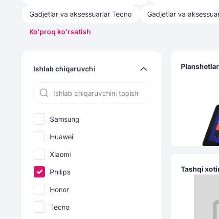
Gadjetlar va aksessuarlar
Tecno
Gadjetlar va aksessuar
Koʻproq koʻrsatish
Planshetla
Ishlab chiqaruvchi
Samsung
Huawei
Xiaomi
Tashqi xoti
Philips
Honor
Tecno