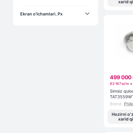
xarid q
180
Ekran o'lchamlari, Px
300
4
390
6
5000
192x490
8
5100
200x320
16
7040
240x240
240х280
499 000 
240х296
83 167 soʻm
Simsiz quloq
320х385
TAT3559WT
Brend
:
Phili
368x194
Hozirni oʻ
374x446
xarid q
390х450