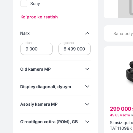
Sony
Koʻproq koʻrsatish
Narx
Sana boʻy
dan
gacha
Old kamera MP
Displey diagonali, dyuym
5
Asosiy kamera MP
8
299 000 
1.47
49 834 soʻm
O'rnatilgan xotira (ROM), GB
Simsiz quloq
1.77
TAT1109BK 
5