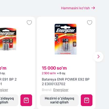
Hammasini koʻrish
oʻm
15 000 soʻm
19 
6
oy
.
2 500 soʻm
×
6
oy
.
3 16
 E91 BP 2
Batareya ENR POWER E92 BP
2E-
01
2 E300132702
Bre
gizer
Brend
:
Energizer
ʻzidayoq
Hozirni oʻzidayoq
Ho
qilish
xarid qilish