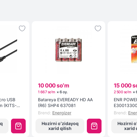
10 000 soʻm
15 000 s
1 667 soʻm
×
6
oy
.
2 500 soʻm
×
icro USB
Batareya EVEREADY HD AA
ENR POWER
1m (KITS-W-
(R6) SHP4 637081
E3001330
Brend
:
Energizer
Brend
:
Ener
oq
Hozirni oʻzidayoq
Hozirni o
xarid qilish
xarid 