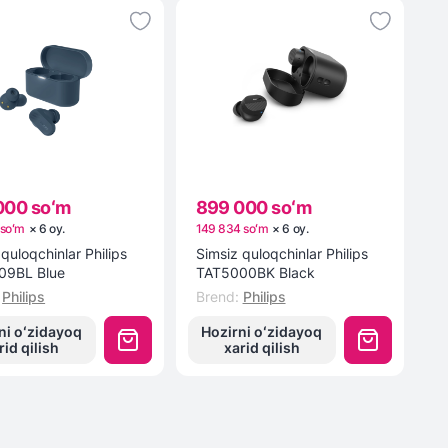
000 soʻm
899 000 soʻm
 soʻm
×
6
oy
.
149 834 soʻm
×
6
oy
.
quloqchinlar Philips
Simsiz quloqchinlar Philips
09BL Blue
TAT5000BK Black
Philips
Brend
:
Philips
ni oʻzidayoq
Hozirni oʻzidayoq
rid qilish
xarid qilish