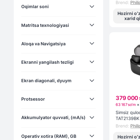
Brend
:
Phili
Oqimlar soni
8
Hozirni oʻ
64
xarid q
13
Matritsa texnologiyasi
128
8
256
Aloqa va Navigatsiya
AMOLED
Ekranni yangilash tezligi
IPS
Memory LCD
Wi-Fi (802.11n), Bluetooth 5.3,
Ekran diagonali, dyuym
двухчастотный GPS,
Memory LCD, TFT
GLONASS, Galileo, QZSS, NFC.
60
379 000 
OLED
Protsessor
90
63 167 soʻm
дюймы 1.77
Super AMOLED
Simsiz quloq
120
Akkumulyator quvvati, (mA/s)
TAT2139BK 
TFT
Brend
:
Phili
Mediatek Helio G88
TFT-LCD
Operativ xotira (RAM), GB
Hozirni oʻ