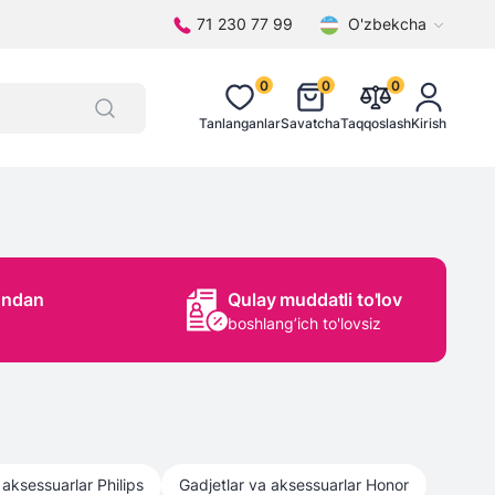
71 230 77 99
O'zbekcha
0
0
0
Tanlanganlar
Savatcha
Taqqoslash
Kirish
ondan
Qulay muddatli to'lov
boshlang’ich to'lovsiz
 aksessuarlar
Philips
Gadjetlar va aksessuarlar
Honor