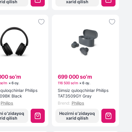
rid qilish
xarid qilish
000 soʻm
699 000 soʻm
 soʻm
×
6
oy
.
116 500 soʻm
×
6
oy
.
quloqchinlar Philips
Simsiz quloqchinlar Philips
09BK Black
TAT3509GY Gray
Philips
Brend
:
Philips
ni oʻzidayoq
Hozirni oʻzidayoq
rid qilish
xarid qilish