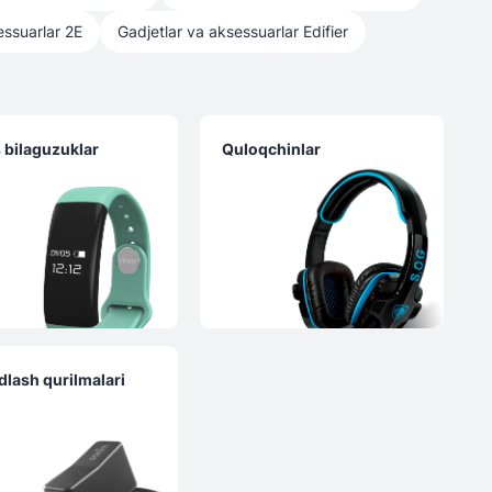
essuarlar
2E
Gadjetlar va aksessuarlar
Edifier
s bilaguzuklar
Quloqchinlar
dlash qurilmalari