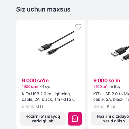
Siz uchun maxsus
9 000 soʻm
9 000 soʻm
1 500 soʻm
×
6
oy
.
1 500 soʻm
×
6
oy
.
KITs USB 2.0 to Lightning
KITs USB 2.0 to M
cable, 2A, black, 1m (KITS-W-
cable, 2A, black, 
003) kabeli
002) kabeli
Brend
:
KITs
Brend
:
KITs
Hozirni oʻzidayoq
Hozirni oʻziday
xarid qilish
xarid qilish