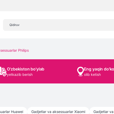
sessuarlar Philips
O'zbekiston bo'ylab
Eng yaqin do'k
yetkazib berish
olib ketish
uarlar
Huawei
Gadjetlar va aksessuarlar
Xiaomi
Gadjetlar va