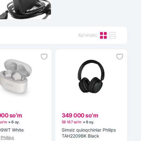
Koʻrinishi
:
000 soʻm
349 000 soʻm
soʻm
×
6
oy
.
58 167 soʻm
×
6
oy
.
09WT White
Simsiz quloqchinlar Philips
TAH2209BK Black
Philips