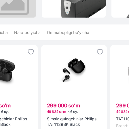
icha
Narx boʻyicha
Ommabopligi boʻyicha
soʻm
299 000 soʻm
299 
×
6
oy
.
49 834 soʻm
×
6
oy
.
49 834 
chinlar Philips
Simsiz quloqchinlar Philips
TAT11
Black
TAT1139BK Black
Brend
: