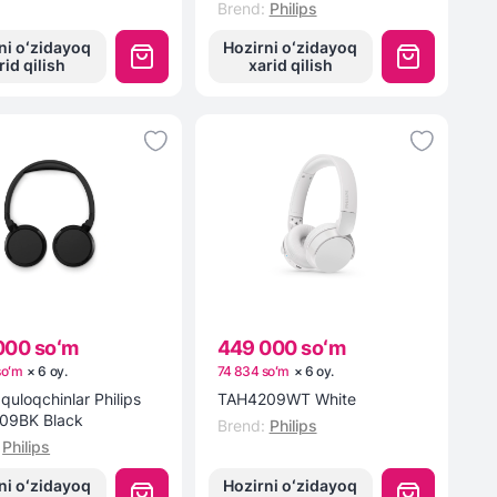
Brend
:
Philips
ni oʻzidayoq
Hozirni oʻzidayoq
rid qilish
xarid qilish
000 soʻm
449 000 soʻm
soʻm
×
6
oy
.
74 834 soʻm
×
6
oy
.
quloqchinlar Philips
TAH4209WT White
09BK Black
Brend
:
Philips
Philips
ni oʻzidayoq
Hozirni oʻzidayoq