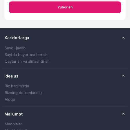
Yuborish
Xaridorlarga
Savol-javob
Saytda buyurtma berish
Qaytarish va almashtirish
idea.uz
Biz haqimizda
Bizning do'konlarimiz
Aloqa
Ma'lumot
Maqolalar