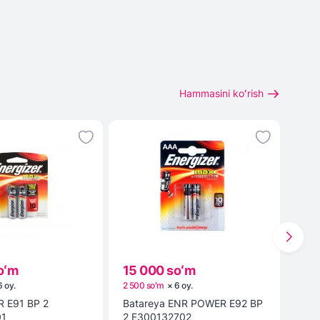
Hammasini koʻrish
oʻm
15 000 soʻm
19 
6
oy
.
2 500 soʻm
×
6
oy
.
3 16
 E91 BP 2
Batareya ENR POWER E92 BP
2E-
01
2 E300132702