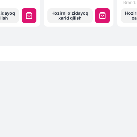
Brend
:
zidayoq
Hozirni oʻzidayoq
Hozir
ilish
xarid qilish
xa