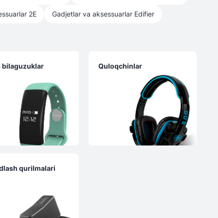
essuarlar
2E
Gadjetlar va aksessuarlar
Edifier
s bilaguzuklar
Quloqchinlar
dlash qurilmalari