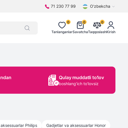
71 230 77 99
O'zbekcha
0
0
0
Tanlanganlar
Savatcha
Taqqoslash
Kirish
ondan
Qulay muddatli to'lov
boshlang’ich to'lovsiz
 aksessuarlar
Philips
Gadjetlar va aksessuarlar
Honor