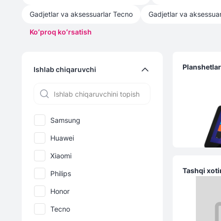
Gadjetlar va aksessuarlar
Tecno
Gadjetlar va aksessuar
Koʻproq koʻrsatish
Planshetla
Ishlab chiqaruvchi
Samsung
Huawei
Xiaomi
Tashqi xoti
Philips
Honor
Tecno