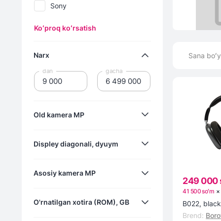
Sony
Koʻproq koʻrsatish
Narx
Sana boʻy
dan
gacha
Old kamera MP
Displey diagonali, dyuym
5
Asosiy kamera MP
8
249 000 
1.47
41 500 soʻm
O'rnatilgan xotira (ROM), GB
B022, blac
1.77
Brend
:
Boro
5