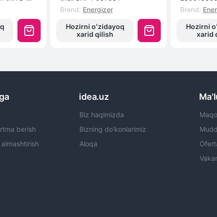
Brend
:
Energizer
Brend
:
Ener
oq
Hozirni oʻzidayoq
Hozirni o
xarid qilish
xarid 
rga
idea.uz
Ma'
Biz haqimizda
Maqol
rtma berish
Bizning do'konlarimiz
Mudda
 almashtirish
Aloqa
Ofert
Vakan