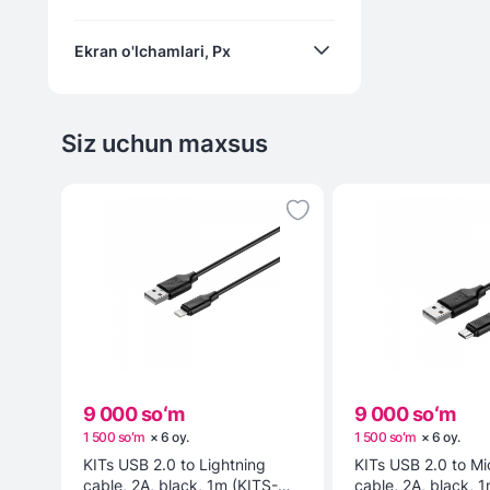
180
Ekran o'lchamlari, Px
300
4
390
6
5000
Siz uchun maxsus
192x490
8
5100
200x320
16
7040
240x240
240х280
240х296
320х385
368x194
9 000 soʻm
9 000 soʻm
374x446
1 500 soʻm
×
6
oy
.
1 500 soʻm
×
6
oy
.
KITs USB 2.0 to Lightning
KITs USB 2.0 to M
390х450
cable, 2A, black, 1m (KITS-W-
cable, 2A, black, 