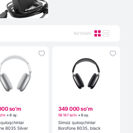
Koʻrinishi
:
000 soʻm
349 000 soʻm
soʻm
×
6
oy
.
58 167 soʻm
×
6
oy
.
 quloqchinlar
Simsiz quloqchinlar
ne B035 Silver
Borofone B035, black