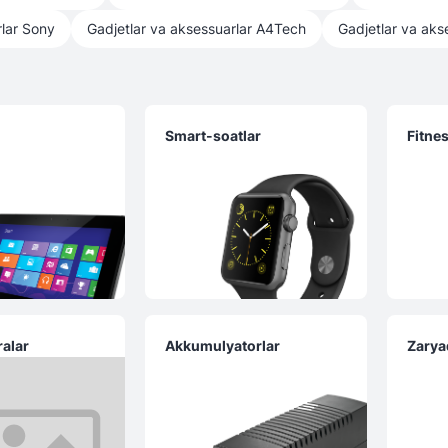
lar
Sony
Gadjetlar va aksessuarlar
A4Tech
Gadjetlar va aks
r
Smart-soatlar
Fitne
ralar
Akkumulyatorlar
Zarya