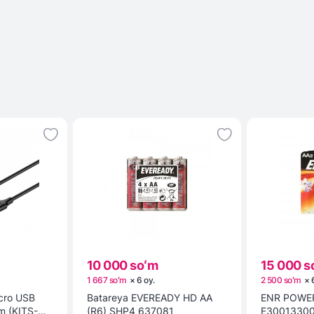
10 000 soʻm
15 000 s
1 667 soʻm
×
6
oy
.
2 500 soʻm
×
icro USB
Batareya EVEREADY HD AA
ENR POWER
1m (KITS-W-
(R6) SHP4 637081
E3001330