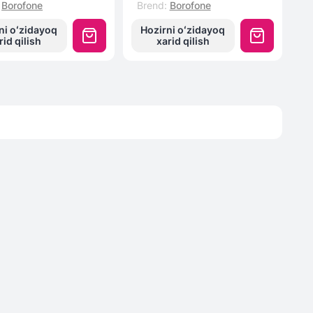
Borofone
Brend
:
Borofone
ni oʻzidayoq
Hozirni oʻzidayoq
rid qilish
xarid qilish