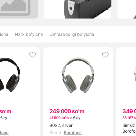
icha
Narx boʻyicha
Ommabopligi boʻyicha
soʻm
249 000 soʻm
349 
×
6
oy
.
41 500 soʻm
×
6
oy
.
58 167 
k
B022, silver
Simsiz
Borofo
fone
Brend
:
Borofone