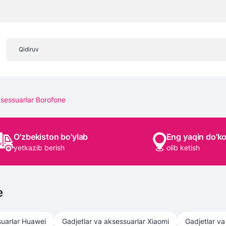
ksessuarlar Borofone
O'zbekiston bo'ylab
Eng yaqin do'k
yetkazib berish
olib ketish
e
uarlar
Huawei
Gadjetlar va aksessuarlar
Xiaomi
Gadjetlar va