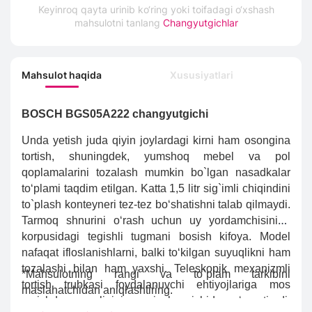
Keyinroq qayta urinib ko‘ring yoki toifadagi o‘xshash
mahsulotni tanlang
Changyutgichlar
Mahsulot haqida
Xususiyatlari
BOSCH BGS05A222 changyutgichi
Unda yetish juda qiyin joylardagi kirni ham osongina
tortish, shuningdek, yumshoq mebel va pol
qoplamalarini tozalash mumkin bo`lgan nasadkalar
to‘plami taqdim etilgan. Katta 1,5 litr sig`imli chiqindini
to`plash konteyneri tez-tez bo‘shatishni talab qilmaydi.
Tarmoq shnurini o‘rash uchun uy yordamchisining
korpusidagi tegishli tugmani bosish kifoya.
Model
nafaqat ifloslanishlarni, balki to‘kilgan suyuqlikni ham
tozalashi bilan ham yaxshi. Teleskopik mexanizmli
*Mahsulotning rangi va to`plam tarkibini
tortish trubkasi foydalanuvchi ehtiyojlariga mos
maslahatchidan aniqlashtiring.
ravishda uzunligini soniyalar ichida o‘zgartiradi.