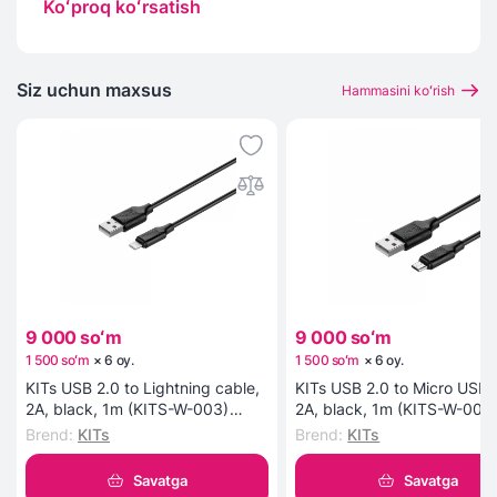
Koʻproq koʻrsatish
Changyutgich tagidagi rezina g‘ildiraklar esa uning pol
qoplamasiga zarar yetkazmasdan tez harakatlanishini
kafolatlaydi.
Siz uchun maxsus
Hammasini koʻrish
9 000 soʻm
9 000 soʻm
1 500 soʻm
×
6
oy
.
1 500 soʻm
×
6
oy
.
KITs USB 2.0 to Lightning cable,
KITs USB 2.0 to Micro USB 
2A, black, 1m (KITS-W-003)
2A, black, 1m (KITS-W-002
kabeli
kabeli
Brend
:
KITs
Brend
:
KITs
Savatga
Savatga