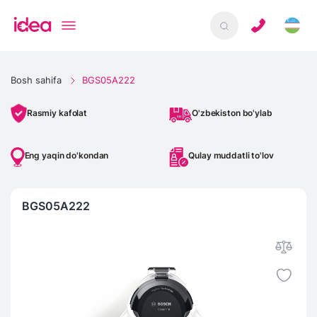
Bosh sahifa
BGS05A222
O'zbekiston bo'ylab
Rasmiy kafolat
Eng yaqin do'kondan
Qulay muddatli to'lov
BGS05A222