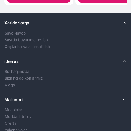
Xaridorlarga
Savol-javob
Saytda buyurtma berish
Qaytarish va almashtirish
idea.uz
Biz haqimizda
Bizning do'konlarimiz
Aloqa
Ma'lumot
Maqolalar
Muddatli to'lov
Oferta
Vakansiyalar