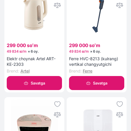
299 000 soʻm
299 000 soʻm
49 834 soʻm
×
6
oy
.
49 834 soʻm
×
6
oy
.
Elektr choynak Artel ART-
Ferre HVC-8213 (kulrang)
KE-2303
vertikal changyutgichi
Brend
:
Artel
Brend
:
Ferre
Savatga
Savatga