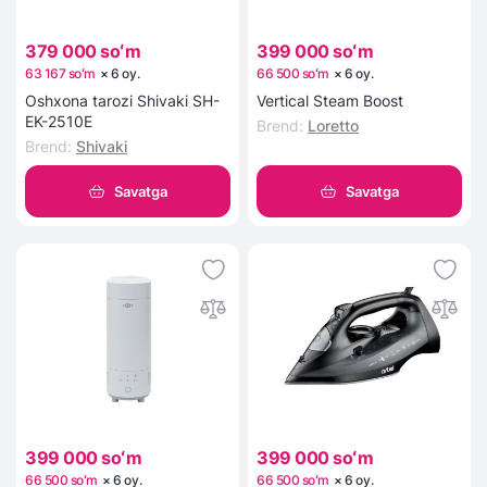
379 000 soʻm
399 000 soʻm
63 167 soʻm
×
6
oy
.
66 500 soʻm
×
6
oy
.
Oshxona tarozi Shivaki SH-
Vertical Steam Boost
EK-2510E
Brend
:
Loretto
Brend
:
Shivaki
Savatga
Savatga
399 000 soʻm
399 000 soʻm
66 500 soʻm
×
6
oy
.
66 500 soʻm
×
6
oy
.