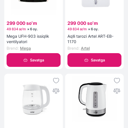
299 000 soʻm
299 000 soʻm
49 834 soʻm
×
6
oy
.
49 834 soʻm
×
6
oy
.
Mega UFH-903 issiqlik
Aqlli tarozi Artel ART-EB-
ventilyatori
1170
Brend
:
Mega
Brend
:
Artel
Savatga
Savatga