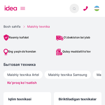
Bosh sahifa
Maishiy texnika
O'zbekiston bo'ylab
Rasmiy kafolat
Eng yaqin do'kondan
Qulay muddatli to'lov
Бытовая техника
Maishiy texnika
Artel
Maishiy texnika
Samsung
Maish
Koʻproq koʻrsatish
Iqlim texnikasi
Biriktiladigan texnikalar