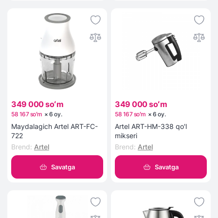
349 000 soʻm
349 000 soʻm
58 167 soʻm
×
6
oy
.
58 167 soʻm
×
6
oy
.
Maydalagich Artel ART-FC-
Artel ART-НМ-338 qo'l
722
mikseri
Brend
:
Artel
Brend
:
Artel
Savatga
Savatga