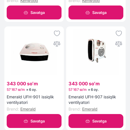
Brend
:
Kenwood
Brend
:
Kenwood
Savatga
Savatga
343 000 soʻm
343 000 soʻm
57 167 soʻm
×
6
oy
.
57 167 soʻm
×
6
oy
.
Emerald UFH-901 issiqlik
Emerald UFH-907 issiqlik
ventilyatori
ventilyatori
Brend
:
Emerald
Brend
:
Emerald
Savatga
Savatga