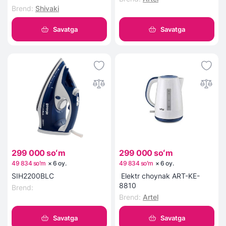
Brend
:
Shivaki
Savatga
Savatga
299 000 soʻm
299 000 soʻm
49 834 soʻm
×
6
oy
.
49 834 soʻm
×
6
oy
.
SIH2200BLC
Elektr choynak ART-KE-
8810
Brend
:
Brend
:
Artel
Savatga
Savatga