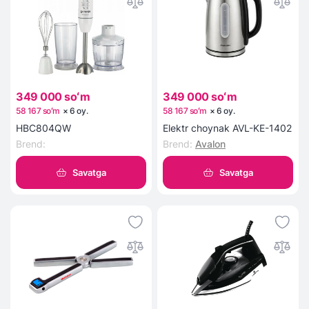
349 000 soʻm
349 000 soʻm
58 167 soʻm
×
6
oy
.
58 167 soʻm
×
6
oy
.
HBC804QW
Elektr choynak AVL-KE-1402
Brend
:
Brend
:
Avalon
Savatga
Savatga