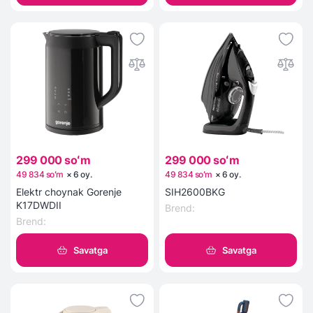
299 000 soʻm
299 000 soʻm
49 834 soʻm
×
6
oy
.
49 834 soʻm
×
6
oy
.
Elektr choynak Gorenje
SIH2600BKG
K17DWDII
Brend
:
Brend
:
Savatga
Savatga