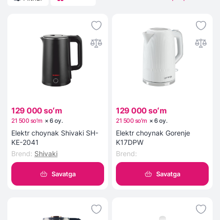
129 000 soʻm
129 000 soʻm
21 500 soʻm
×
6
oy
.
21 500 soʻm
×
6
oy
.
Elektr choynak Shivaki SH-
Elektr choynak Gorenje
KE-2041
K17DPW
Brend
:
Shivaki
Brend
:
Savatga
Savatga