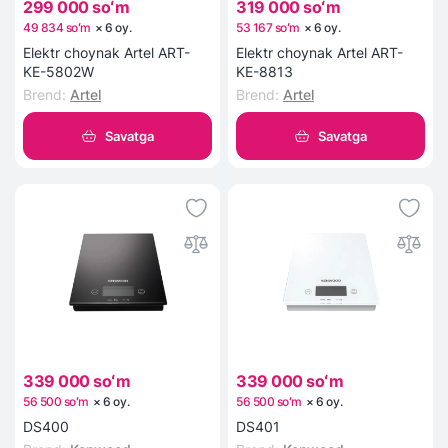
299 000 soʻm
319 000 soʻm
49 834 soʻm
×
6
oy
.
53 167 soʻm
×
6
oy
.
Elektr choynak Artel ART-
Elektr choynak Artel ART-
KE-5802W
KE-8813
Brend
:
Artel
Brend
:
Artel
Savatga
Savatga
339 000 soʻm
339 000 soʻm
56 500 soʻm
×
6
oy
.
56 500 soʻm
×
6
oy
.
DS400
DS401