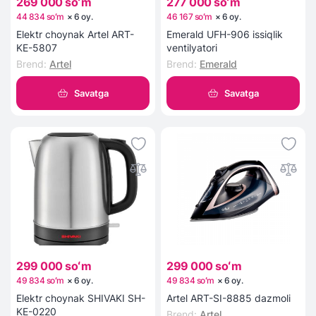
269 000 soʻm
277 000 soʻm
44 834 soʻm
×
6
oy
.
46 167 soʻm
×
6
oy
.
Elektr choynak Artel ART-
Emerald UFH-906 issiqlik
KE-5807
ventilyatori
Brend
:
Artel
Brend
:
Emerald
Savatga
Savatga
299 000 soʻm
299 000 soʻm
49 834 soʻm
×
6
oy
.
49 834 soʻm
×
6
oy
.
Elektr choynak SHIVAKI SH-
Artel ART-SI-8885 dazmoli
KE-0220
Brend
:
Artel