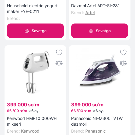
Household electric yogurt
Dazmol Artel ART-SI-281
maker FYE-0211
Brend
:
Artel
Brend
:
Savatga
Savatga
399 000 soʻm
399 000 soʻm
66 500 soʻm
×
6
oy
.
66 500 soʻm
×
6
oy
.
Kenwood HMP10.000WH
Panasonic NI-M300TVTW
mikseri
dazmoli
Brend
:
Kenwood
Brend
:
Panasonic