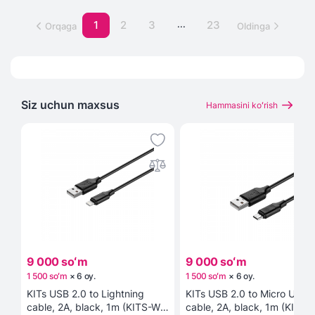
1
2
3
...
23
Orqaga
Oldinga
Siz uchun maxsus
Hammasini koʻrish
9 000 soʻm
9 000 soʻm
1 500 soʻm
×
6
oy
.
1 500 soʻm
×
6
oy
.
KITs USB 2.0 to Lightning
KITs USB 2.0 to Micro USB
cable, 2A, black, 1m (KITS-W-
cable, 2A, black, 1m (KITS-