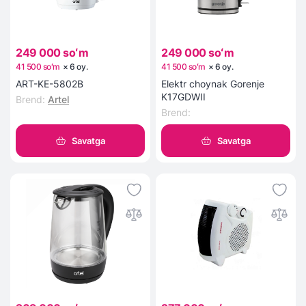
249 000 soʻm
249 000 soʻm
41 500 soʻm
×
6
oy
.
41 500 soʻm
×
6
oy
.
ART-KE-5802B
Elektr choynak Gorenje
K17GDWII
Brend
:
Artel
Brend
:
Savatga
Savatga