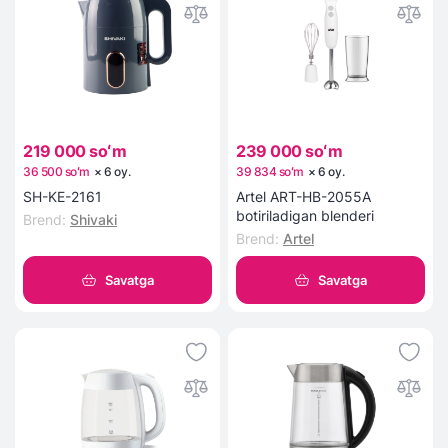
219 000 soʻm
239 000 soʻm
36 500 soʻm
×
6
oy
.
39 834 soʻm
×
6
oy
.
SH-KE-2161
Artel ART-HB-2055A
botiriladigan blenderi
Brend
:
Shivaki
Brend
:
Artel
Savatga
Savatga