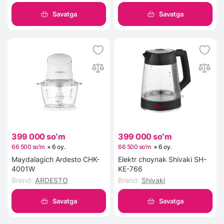
Savatga
Savatga
399 000 soʻm
399 000 soʻm
66 500 soʻm
×
6
oy
.
66 500 soʻm
×
6
oy
.
Maydalagich Ardesto CHK-
Elektr choynak Shivaki SH-
4001W
KE-766
Brend
:
ARDESTO
Brend
:
Shivaki
Savatga
Savatga