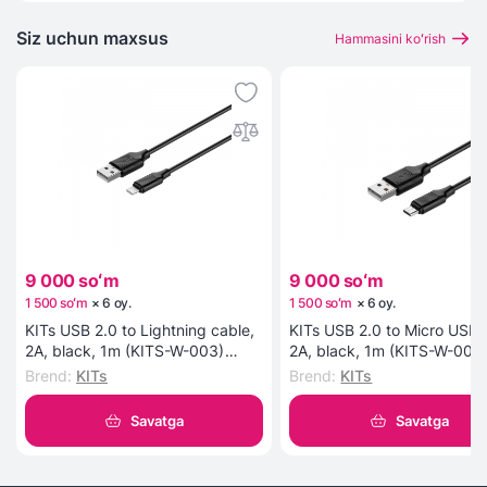
Siz uchun maxsus
Hammasini koʻrish
9 000 soʻm
9 000 soʻm
1 500 soʻm
×
6
oy
.
1 500 soʻm
×
6
oy
.
KITs USB 2.0 to Lightning cable,
KITs USB 2.0 to Micro USB 
2A, black, 1m (KITS-W-003)
2A, black, 1m (KITS-W-002
kabeli
kabeli
Brend
:
KITs
Brend
:
KITs
Savatga
Savatga