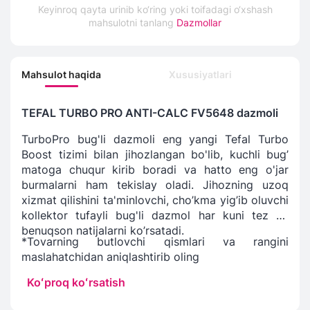
Keyinroq qayta urinib ko‘ring yoki toifadagi o‘xshash
mahsulotni tanlang
Dazmollar
Mahsulot haqida
Xususiyatlari
TEFAL TURBO PRO ANTI-CALC FV5648 dazmoli
TurboPro bug'li dazmoli eng yangi Tefal Turbo
Boost tizimi bilan jihozlangan bo'lib, kuchli bug’
matoga chuqur kirib boradi va hatto eng o'jar
burmalarni ham tekislay oladi. Jihozning uzoq
xizmat qilishini ta'minlovchi, cho’kma yig’ib oluvchi
kollektor tufayli bug'li dazmol har kuni tez va
benuqson natijalarni ko’rsatadi.
*Tovarning butlovchi qismlari va rangini
maslahatchidan aniqlashtirib oling
Koʻproq koʻrsatish