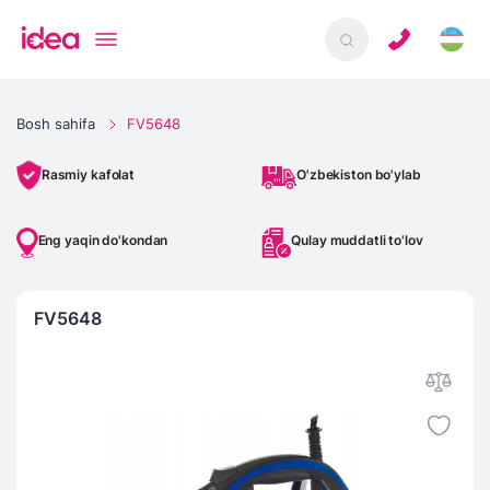
Bosh sahifa
FV5648
O'zbekiston bo'ylab
Rasmiy kafolat
Eng yaqin do'kondan
Qulay muddatli to'lov
FV5648