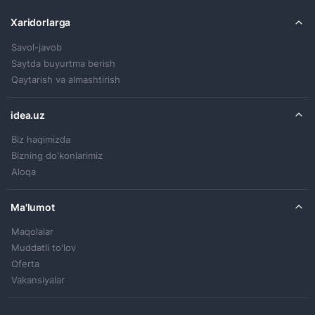
Xaridorlarga
Savol-javob
Saytda buyurtma berish
Qaytarish va almashtirish
idea.uz
Biz haqimizda
Bizning do'konlarimiz
Aloqa
Ma'lumot
Maqolalar
Muddatli to'lov
Oferta
Vakansiyalar