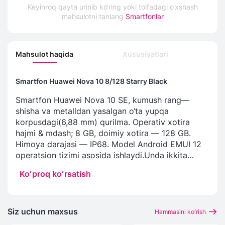
Keyinroq qayta urinib ko‘ring yoki toifadagi o‘xshash
mahsulotni tanlang
Smartfonlar
Mahsulot haqida
Xususiyatlari
Smartfon Huawei Nova 10 8/128 Starry Black
Smartfon Huawei Nova 10 SE, kumush rang—
shisha va metalldan yasalgan o‘ta yupqa
korpusdagi(6,88 mm) qurilma. Operativ xotira
hajmi & mdash; 8 GB, doimiy xotira — 128 GB.
Himoya darajasi — IP68. Model Android EMUI 12
operatsion tizimi asosida ishlaydi.Unda ikkita
Nano-SIM kartadan foydalanish imkoniyati
Koʻproq koʻrsatish
mavjud. Qurilma OLED texnologiyasidan
foydalangan holda ishlab chiqarilgan, 2400x1080
piksel o‘lchamli 6,67 dyuymli ramkasiz ekran bilan
jihozlangan. Yangilanish tezligi 120 Gts ga yetadi.
Siz uchun maxsus
Hammasini koʻrish
Uskunaviy qismi asosi 1x2,84+3x2,42+4x1,8 GGs