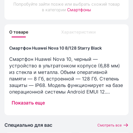
Попробуйте зайти позже или выбрать схожий товар
в категории
Смартфоны
О товаре
Характеристики
Смартфон Huawei Nova 10 8/128 Starry Black
Смартфон Huawei Nova 10, черный —
устройство в ультратонком корпусе (6,88 мм)
из стекла и металла. Объем оперативной
памяти — 8 Гб, встроенной — 128 Гб. Степень
защиты — IP68. Модель функционирует на базе
операционной системы Android EMUI 12.
Предусмотрена возможность использования
Показать еще
двух Nano-SIM-карт. Девайс оснащен 6,67-
дюймовым безрамочным экраном
разрешением 2400х1080 пикселей,
произведенным с применением OLED-
Специально для вас
Смотреть все
технологии. Частота обновления достигает 120