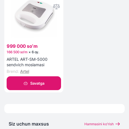
999 000 soʻm
166 500 soʻm
×
6
oy
.
ARTEL ART-SM-5000
sendvich moslamasi
Brend
:
Artel
Savatga
Siz uchun maxsus
Hammasini koʻrish