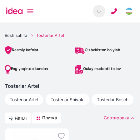
Bosh sahifa
Tosterlar Artel
O'zbekiston bo'ylab
Rasmiy kafolat
Eng yaqin do'kondan
Qulay muddatli to'lov
Tosterlar Artel
Tosterlar
Artel
Tosterlar
Shivaki
Tosterlar
Bosch
Плитка
Сортировка
Filtrlar