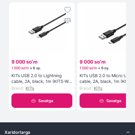
9 000 soʻm
9 000 soʻm
1 500 soʻm
×
6
oy
.
1 500 soʻm
×
6
oy
.
KITs USB 2.0 to Lightning
KITs USB 2.0 to Micro USB
cable, 2A, black, 1m (KITS-W-
cable, 2A, black, 1m (KITS-
003) kabeli
002) kabeli
Brend
:
KITs
Brend
:
KITs
Savatga
Savatga
Xaridorlarga