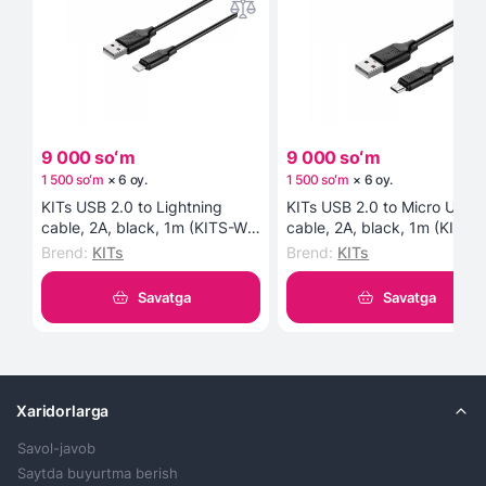
9 000 soʻm
9 000 soʻm
1 500 soʻm
×
6
oy
.
1 500 soʻm
×
6
oy
.
KITs USB 2.0 to Lightning
KITs USB 2.0 to Micro USB
cable, 2A, black, 1m (KITS-W-
cable, 2A, black, 1m (KITS-
003) kabeli
002) kabeli
Brend
:
KITs
Brend
:
KITs
Savatga
Savatga
Xaridorlarga
Savol-javob
Saytda buyurtma berish