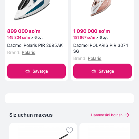
899 000 soʻm
1 090 000 soʻm
149 834 soʻm
×
6
oy
.
181 667 soʻm
×
6
oy
.
Dazmol Polaris PIR 2695AK
Dazmol POLARIS PIR 3074
SG
Brend
:
Polaris
Brend
:
Polaris
Savatga
Savatga
Siz uchun maxsus
Hammasini koʻrish