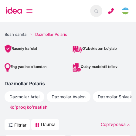
Bosh sahifa
Dazmollar Polaris
O'zbekiston bo'ylab
Rasmiy kafolat
Eng yaqin do'kondan
Qulay muddatli to'lov
Dazmollar Polaris
Dazmollar
Artel
Dazmollar
Avalon
Dazmollar
Shivaki
Koʻproq koʻrsatish
Плитка
Сортировка
Filtrlar