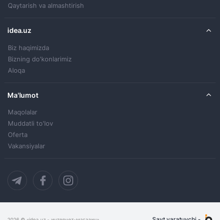
Qaytarish va almashtirish
idea.uz
Biz haqimizda
Bizning do'konlarimiz
Aloqa
Ma'lumot
Maqolalar
Muddatli to'lov
Oferta
Vakansiyalar
Sayt yaratuvchi
-
2026
© «idea.uz - интернет-магазин»