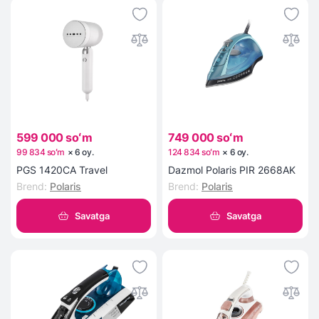
599 000 soʻm
749 000 soʻm
99 834 soʻm
×
6
oy
.
124 834 soʻm
×
6
oy
.
PGS 1420CA Travel
Dazmol Polaris PIR 2668AK
Brend
:
Polaris
Brend
:
Polaris
Savatga
Savatga