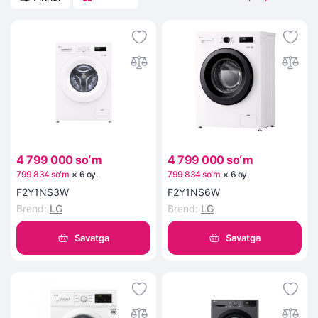
4 799 000 soʻm
4 799 000 soʻm
799 834 soʻm
×
6
oy
.
799 834 soʻm
×
6
oy
.
F2Y1NS3W
F2Y1NS6W
Brend
:
LG
Brend
:
LG
Savatga
Savatga