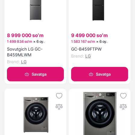
8 999 000 soʻm
9 499 000 soʻm
1 499 834 soʻm
×
6
oy
.
1 583 167 soʻm
×
6
oy
.
Sovutgich LG GC-
GC-B459FTPW
B459MLWM
Brend
:
LG
Brend
:
LG
Savatga
Savatga