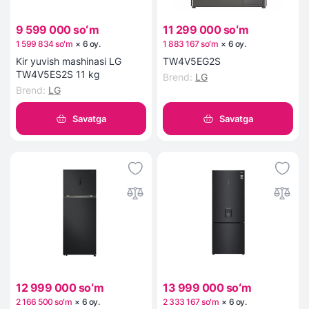
9 599 000 soʻm
11 299 000 soʻm
1 599 834 soʻm
×
6
oy
.
1 883 167 soʻm
×
6
oy
.
Kir yuvish mashinasi LG
TW4V5EG2S
TW4V5ES2S 11 kg
Brend
:
LG
Brend
:
LG
Savatga
Savatga
12 999 000 soʻm
13 999 000 soʻm
2 166 500 soʻm
×
6
oy
.
2 333 167 soʻm
×
6
oy
.