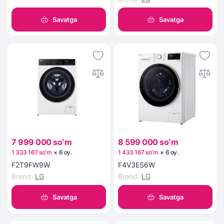
Savatga
Savatga
7 999 000 soʻm
8 599 000 soʻm
1 333 167 soʻm
×
6
oy
.
1 433 167 soʻm
×
6
oy
.
F2T9FW9W
F4V3ES6W
Brend
:
LG
Brend
:
LG
Savatga
Savatga