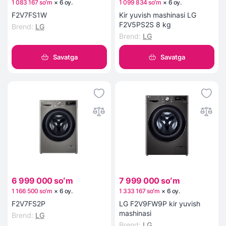
1 083 167 soʻm
×
6
oy
.
1 099 834 soʻm
×
6
oy
.
F2V7FS1W
Kir yuvish mashinasi LG
F2V5PS2S 8 kg
Brend
:
LG
Brend
:
LG
Savatga
Savatga
6 999 000 soʻm
7 999 000 soʻm
1 166 500 soʻm
×
6
oy
.
1 333 167 soʻm
×
6
oy
.
F2V7FS2P
LG F2V9FW9P kir yuvish
mashinasi
Brend
:
LG
Brend
:
LG