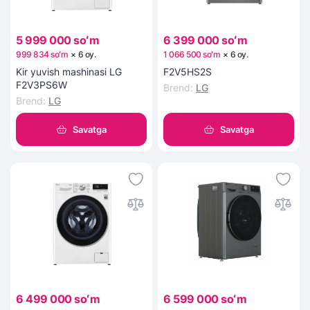
5 999 000 soʻm
6 399 000 soʻm
999 834 soʻm
×
6
oy
.
1 066 500 soʻm
×
6
oy
.
Kir yuvish mashinasi LG
F2V5HS2S
F2V3PS6W
Brend
:
LG
Brend
:
LG
Savatga
Savatga
6 499 000 soʻm
6 599 000 soʻm