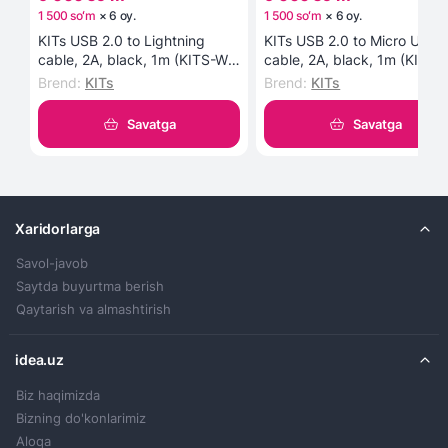
1 500 soʻm
×
6
oy
.
1 500 soʻm
×
6
oy
.
KITs USB 2.0 to Lightning
KITs USB 2.0 to Micro USB
cable, 2A, black, 1m (KITS-W-
cable, 2A, black, 1m (KITS-
003) kabeli
002) kabeli
Brend
:
KITs
Brend
:
KITs
Savatga
Savatga
Xaridorlarga
Savol-javob
Saytda buyurtma berish
Qaytarish va almashtirish
idea.uz
Biz haqimizda
Bizning do'konlarimiz
Aloqa