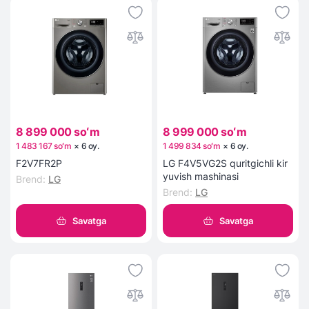
8 899 000 soʻm
8 999 000 soʻm
1 483 167 soʻm
×
6
oy
.
1 499 834 soʻm
×
6
oy
.
F2V7FR2P
LG F4V5VG2S quritgichli kir
yuvish mashinasi
Brend
:
LG
Brend
:
LG
Savatga
Savatga