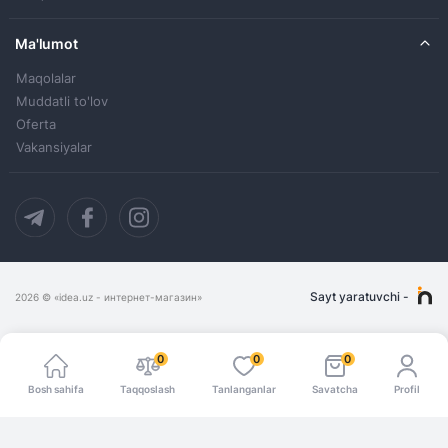
Ma'lumot
Maqolalar
Muddatli to'lov
Oferta
Vakansiyalar
Sayt yaratuvchi
-
2026
© «idea.uz - интернет-магазин»
0
0
0
Bosh sahifa
Taqqoslash
Tanlanganlar
Savatcha
Profil