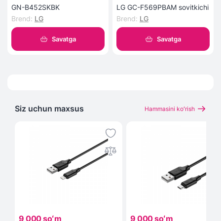
GN-B452SKBK
LG GC-F569PBAM sovitkichi
Brend
:
LG
Brend
:
LG
Savatga
Savatga
Siz uchun maxsus
Hammasini koʻrish
9 000 soʻm
9 000 soʻm