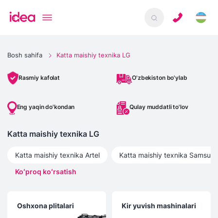
Bosh sahifa
Katta maishiy texnika LG
O'zbekiston bo'ylab
Rasmiy kafolat
Eng yaqin do'kondan
Qulay muddatli to'lov
Katta maishiy texnika LG
Katta maishiy texnika
Artel
Katta maishiy texnika
Samsun
Koʻproq koʻrsatish
Oshxona plitalari
Kir yuvish mashinalari