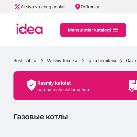
Aksiya va chegirmalar
Do'konlar
Mahsulotlar katalogi
Bosh sahifa
Maishiy texnika
Iqlim texnikasi
Gaz q
Rasmiy kafolat
barcha mahsulotlar uchun
Газовые котлы