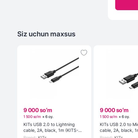
Siz uchun maxsus
9 000 soʻm
9 000 soʻm
1 500 soʻm
×
6
oy
.
1 500 soʻm
×
6
oy
.
KITs USB 2.0 to Lightning
KITs USB 2.0 to M
cable, 2A, black, 1m (KITS-W-
cable, 2A, black, 
003) kabeli
002) kabeli
Brend
:
KITs
Brend
:
KITs