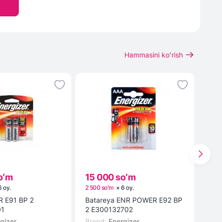
Hammasini koʻrish
oʻm
15 000 soʻm
19 
6
oy
.
2 500 soʻm
×
6
oy
.
3 16
 E91 BP 2
Batareya ENR POWER E92 BP
2E-
01
2 E300132702
Bre
gizer
Brend
:
Energizer