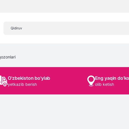
ozonlari
O'zbekiston bo'ylab
Eng yaqin do'k
yetkazib berish
olib ketish