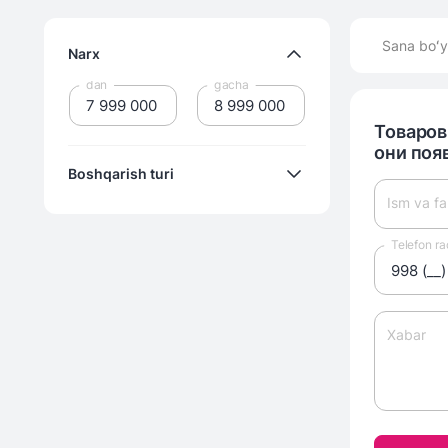
Sana boʻy
Narx
dan
gacha
Товаров
они поя
Boshqarish turi
Ism va fa
Telefon r
elektron
Xabar