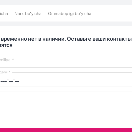
icha
Narx boʻyicha
Ommabopligi boʻyicha
 временно нет в наличии. Оставьте ваши контакты
вятся
miliya *
aqami *