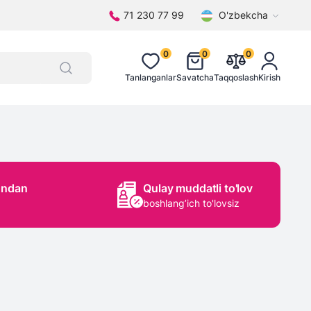
71 230 77 99
O'zbekcha
0
0
0
Tanlanganlar
Savatcha
Taqqoslash
Kirish
ondan
Qulay muddatli to'lov
boshlang’ich to'lovsiz