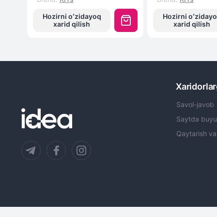
Hozirni oʻzidayoq
Hozirni oʻziday
xarid qilish
xarid qilish
Xaridorla
Savol-javob
Saytda buyu
Qaytarish va