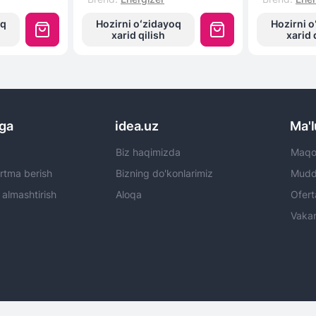
oq
Hozirni oʻzidayoq
Hozirni o
xarid qilish
xarid 
rga
idea.uz
Ma'
Biz haqimizda
Maqol
rtma berish
Bizning do'konlarimiz
Mudda
 almashtirish
Aloqa
Ofert
Vakan