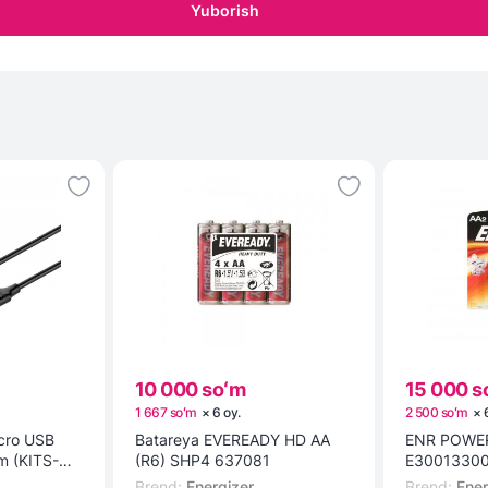
Yuborish
10 000 soʻm
15 000 s
1 667 soʻm
×
6
oy
.
2 500 soʻm
×
icro USB
Batareya EVEREADY HD AA
ENR POWER
1m (KITS-W-
(R6) SHP4 637081
E3001330
Brend
:
Energizer
Brend
:
Ener