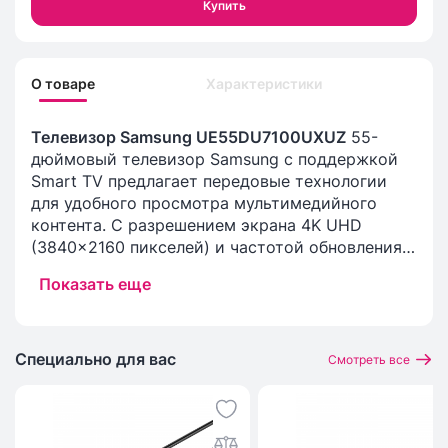
Купить
О товаре
Характеристики
Телевизор Samsung UE55DU7100UXUZ
55-
дюймовый телевизор Samsung с поддержкой
Smart TV предлагает передовые технологии
для удобного просмотра мультимедийного
контента. С разрешением экрана 4K UHD
(3840x2160 пикселей) и частотой обновления
60 Гц, изображение будет четким, плавным и
Показать еще
насыщенным, идеально подходящим для
просмотра фильмов и игр. Экран с матрицей
VA обеспечивает глубокие черные цвета и
улучшенную контрастность, создавая
Специально для вас
Смотреть все
реалистичную картинку. Благодаря 2 ГБ
оперативной памяти телевизор обеспечивает
быструю и стабильную работу интерфейса
Smart TV. Стандарт крепления VESA 200×200