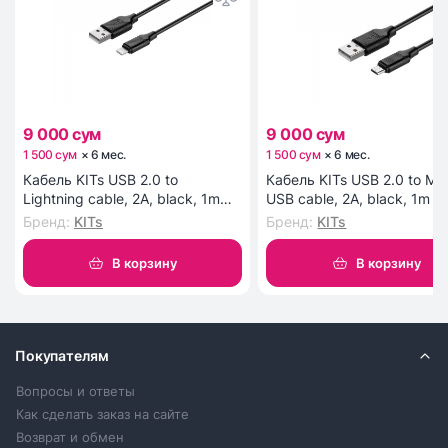
мм делает установку телевизора на стену
простой и удобной.
9 000 сум
9 000 сум
1 500 сум
×
6
мес
.
1 500 сум
×
6
мес
.
Кабель KITs USB 2.0 to
Кабель KITs USB 2.0 to Mic
Lightning cable, 2A, black, 1m
USB cable, 2A, black, 1m (
(KITS-W-003)
W-002)
Бренд
:
KITs
Бренд
:
KITs
В корзину
В корзину
Покупателям
Вопросы и ответы
Как сделать заказ на сайте
Возврат и обмен