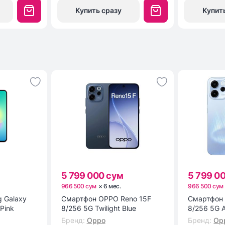
Купить сразу
Купит
5 799 000 сум
5 799 0
966 500 сум
×
6
мес
.
966 500 сум
 Galaxy
Смартфон OPPO Reno 15F
Смартфон 
 Pink
8/256 5G Twilight Blue
8/256 5G A
Бренд
:
Oppo
Бренд
:
Op