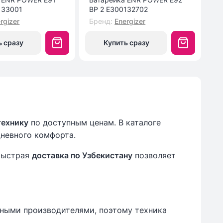
133001
BP 2 E300132702
M
rgizer
Бренд
:
Energizer
Б
ь сразу
Купить сразу
технику
по доступным ценам. В каталоге
дневного комфорта.
Быстрая
доставка по Узбекистану
позволяет
нными производителями, поэтому техника