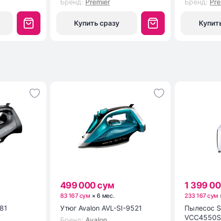
Бренд
:
Premier
Бренд
:
Pre
Купить сразу
Купит
499 000 сум
1 399 0
83 167 сум
×
6
мес
.
233 167 сум
281
Утюг Avalon AVL-SI-9521
Пылесос 
VCC4550
Бренд
:
Avalon