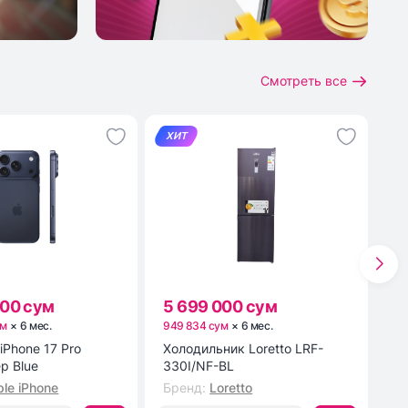
Смотреть все
ХИТ
Х
000 сум
5 699 000 сум
1
ум
×
6
мес
.
949 834 сум
×
6
мес
.
24
iPhone 17 Pro
Холодильник Loretto LRF-
Э
p Blue
330I/NF-BL
ш
2
le iPhone
Бренд
:
Loretto
Б