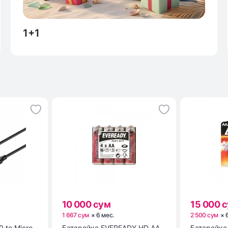
1+1
10 000 сум
15 000 
1 667 сум
×
6
мес
.
2 500 сум
×
0 to Micro
Батарейка EVEREADY HD AA
Батарейка ENR POWER E9