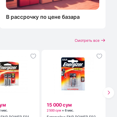
В рассрочку по цене базара
Смотреть все
сум
15 000 сум
1
6
мес
.
2 500 сум
×
6
мес
.
3 
1
Батарейка ENR POWER E92
Мы