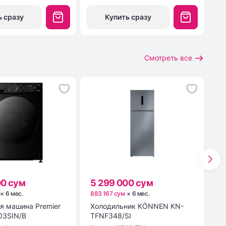
ь сразу
Купить сразу
Смотреть все
00 сум
5 299 000 сум
3
×
6
мес
.
883 167 сум
×
6
мес
.
61
я машина Premier
Холодильник KÖNNEN KN-
Ст
03SIN/B
TFNF348/SI
P