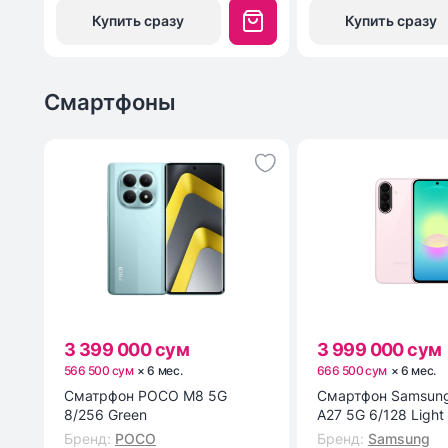
Купить сразу
Купить сразу
Смартфоны
3 399 000 сум
3 999 000 сум
566 500 сум
×
6
мес
.
666 500 сум
×
6
мес
.
Сматрфон POCO M8 5G
Смартфон Samsung
8/256 Green
A27 5G 6/128 Light
Бренд
:
POCO
Бренд
:
Samsung