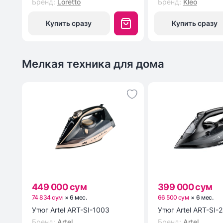
Бренд
:
Loretto
Бренд
:
Kleo
Купить сразу
Купить сразу
Мелкая техника для дома
449 000 сум
399 000 сум
74 834 сум
×
6
мес
.
66 500 сум
×
6
мес
.
Утюг Artel ART-SI-1003
Утюг Artel ART-SI-
Бренд
:
Artel
Бренд
:
Artel