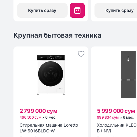
Купить сразу
Купить сразу
Крупная бытовая техника
2 799 000 сум
5 999 000 сум
466 500 сум
×
6
мес
.
999 834 сум
×
6
мес
.
Стиральная машина Loretto
Холодильник KLEO
LW-6016BLDC-W
B (INV)