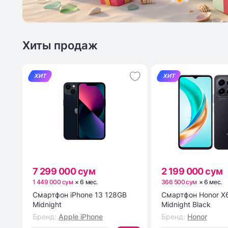
Хиты продаж
ХИТ
ХИТ
7 299 000 сум
2 199 000 сум
1 449 000 сум
×
6
мес
.
366 500 сум
×
6
мес
.
Смартфон iPhone 13 128GB
Смартфон Honor X6
Midnight
Midnight Black
Бренд
:
Apple iPhone
Бренд
:
Honor