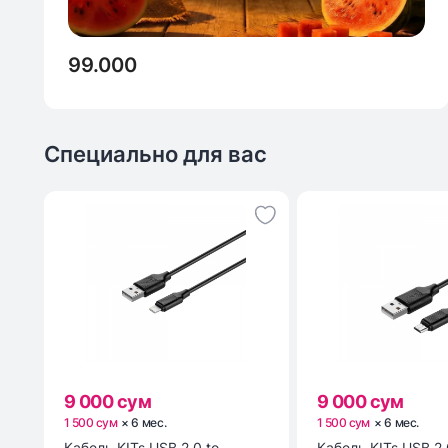
99.000
Специально для вас
9 000 сум
9 000 сум
1 500 сум
×
6
мес
.
1 500 сум
×
6
мес
.
Кабель KITs USB 2.0 to
Кабель KITs USB 2.