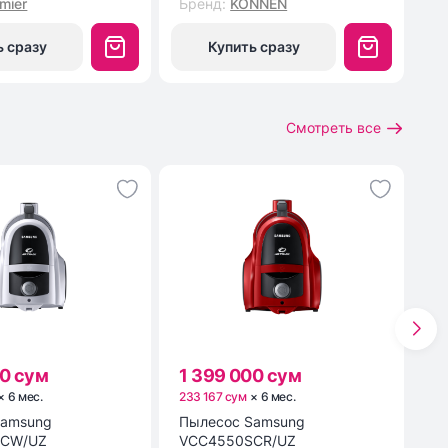
mier
Бренд
:
KONNEN
Б
ь сразу
Купить сразу
Смотреть все
00 сум
1 399 000 сум
2
×
6
мес
.
233 167 сум
×
6
мес
.
49
Samsung
Пылесос Samsung
Ве
SCW/UZ
VCC4550SCR/UZ
HV