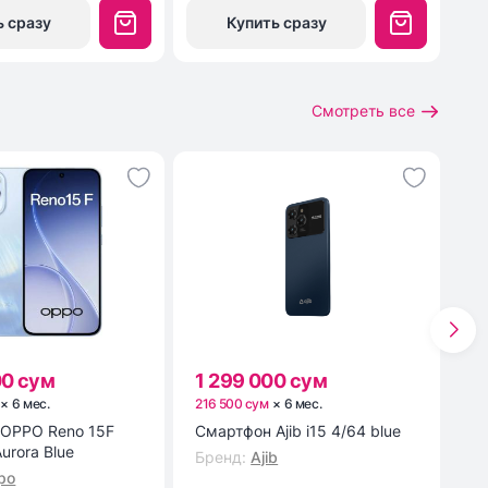
ь сразу
Купить сразу
Смотреть все
00 сум
1 299 000 сум
1
×
6
мес
.
216 500 сум
×
6
мес
.
19
OPPO Reno 15F
Смартфон Ajib i15 4/64 blue
См
urora Blue
Бренд
:
Ajib
Б
po