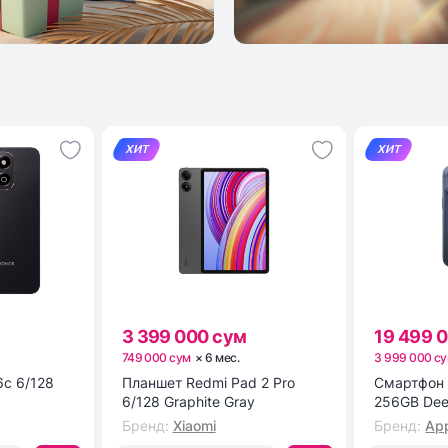
ХИТ
ХИТ
3 399 000 сум
19 499 
749 000 сум
×
6
мес
.
3 999 000 с
c 6/128
Планшет Redmi Pad 2 Pro
Смартфон 
6/128 Graphite Gray
256GB Dee
Бренд
:
Xiaomi
Бренд
:
App