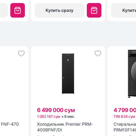
Купить сразу
Купит
6 499 000 сум
4 799 0
1 083 167 сум
×
6
мес
.
799 834 сум
 FNF-470
Холодильник Premier PRM-
Стиральна
400BFNF/DI
PRM10F14