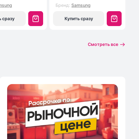
msung
Бренд
:
Samsung
Б
ь сразу
Купить сразу
Смотреть все