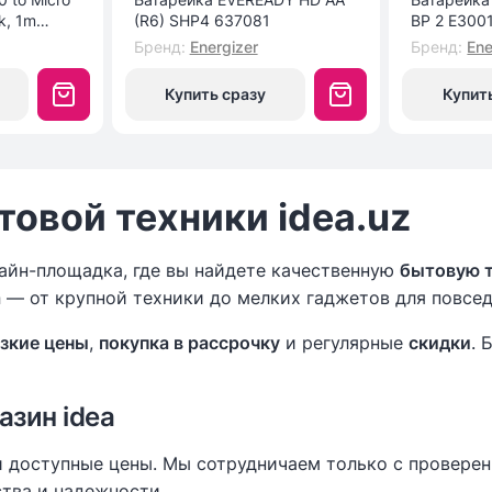
k, 1m
(R6) SHP4 637081
BP 2 E300
Бренд
:
Energizer
Бренд
:
Ene
Купить сразу
Купит
овой техники idea.uz
айн-площадка, где вы найдете качественную
бытовую 
а
— от крупной техники до мелких гаджетов для повсе
зкие цены
,
покупка в рассрочку
и регулярные
скидки
. 
зин idea
 доступные цены. Мы сотрудничаем только с провере
тва и надежности.