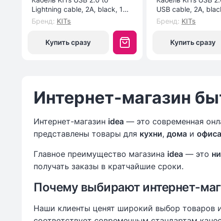
Lightning cable, 2A, black, 1m
USB cable, 2A, blac
(KITS-W-003)
(KITS-W-002)
Бренд
:
KITs
Бренд
:
KITs
Купить сразу
Купить сразу
Интернет-магазин быт
Интернет-магазин
idea
— это современная онл
представлены товары для
кухни
,
дома
и
офис
Главное преимущество магазина
idea
— это
ни
получать заказы в кратчайшие сроки.
Почему выбирают интернет-мага
Наши клиенты ценят широкий выбор товаров и
соответствует современным стандартам качес