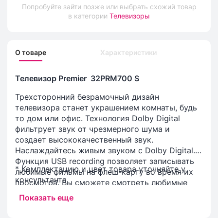
Попробуйте зайти позже или выбрать схожий товар
в категории
Телевизоры
О товаре
Характеристики
Телевизор Premier 32PRM700 S
Трехсторонний безрамочный дизайн
телевизора станет украшением комнаты, будь
то дом или офис. Технология Dolby Digital
фильтрует звук от чрезмерного шума и
создает высококачественный звук.
Наслаждайтесь живым звуком с Dolby Digital.
Функция USB recording позволяет записывать
* Комплектацию и цвет товара уточняйте у
любимые фильмы на флеш-карту во время их
консультанта
просмотра. Вы сможете смотреть любимые
шоу снова и снова.
Показать еще