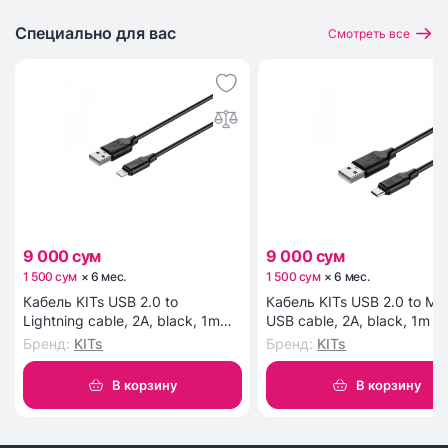
Специально для вас
Смотреть все
9 000 сум
9 000 сум
1 500 сум
×
6
мес
.
1 500 сум
×
6
мес
.
Кабель KITs USB 2.0 to
Кабель KITs USB 2.0 to Mic
Lightning cable, 2A, black, 1m
USB cable, 2A, black, 1m (
(KITS-W-003)
W-002)
Бренд
:
KITs
Бренд
:
KITs
В корзину
В корзину