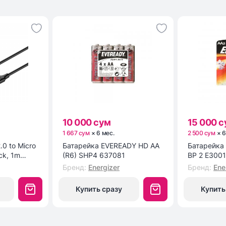
10 000 сум
15 000 
1 667 сум
×
6
мес
.
2 500 сум
×
.0 to Micro
Батарейка EVEREADY HD AA
Батарейка ENR POWER E91
ck, 1m
(R6) SHP4 637081
BP 2 E300
Бренд
:
Energizer
Бренд
:
Ene
Купить сразу
Купить