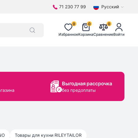
71 230 77 99
Русский
0
0
0
Избранное
Корзина
Сравнение
Войти
Выгодная рассрочка
агазина
без предоплаты
NO
Товары для кухни
RILEYTAILOR