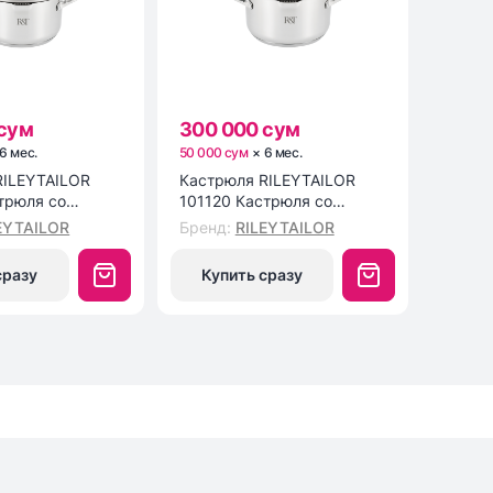
 сум
300 000 сум
6
мес
.
50 000 сум
×
6
мес
.
Кастрюля RILEYTAILOR
трюля со
101120 Кастрюля со
й крышкой
стеклянной крышкой
EYTAILOR
Бренд
:
RILEYTAILOR
 Classic
20см, 3.6л, Classic
сразу
Купить сразу