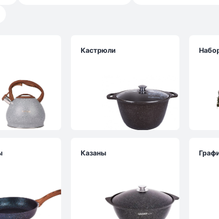
Кастрюли
Набо
ы
Казаны
Граф