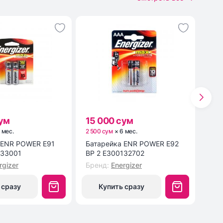
сум
15 000 сум
19
6
мес
.
2 500 сум
×
6
мес
.
3 16
Батарейка ENR POWER E92
Мыш
133001
BP 2 E300132702
MF1
rgizer
Бренд
:
Energizer
Бре
 сразу
Купить сразу