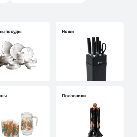
ры посуды
Ножи
ины
Половники