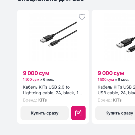
9 000 сум
9 000 сум
1 500 сум
×
6
мес
.
1 500 сум
×
6
мес
.
Кабель KITs USB 2.0 to
Кабель KITs USB 2
Lightning cable, 2A, black, 1m
USB cable, 2A, bla
(KITS-W-003)
(KITS-W-002)
Бренд
:
KITs
Бренд
:
KITs
Купить сразу
Купить сразу