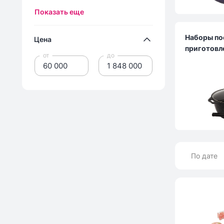
Показать еще
Наборы по
Цена
приготовл
от
до
По дате