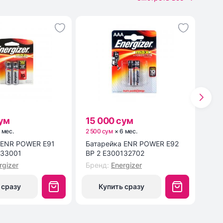
сум
15 000 сум
19
6
мес
.
2 500 сум
×
6
мес
.
3 16
Батарейка ENR POWER E92
Мыш
133001
BP 2 E300132702
MF1
rgizer
Бренд
:
Energizer
Бре
 сразу
Купить сразу