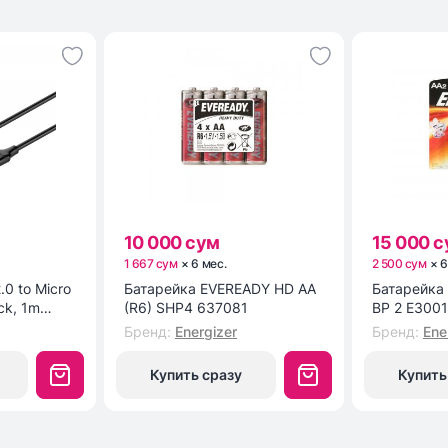
10 000 сум
15 000 
1 667 сум
×
6
мес
.
2 500 сум
×
.0 to Micro
Батарейка EVEREADY HD AA
Батарейка ENR POWER E91
ck, 1m
(R6) SHP4 637081
BP 2 E300
Бренд
:
Energizer
Бренд
:
Ene
Купить сразу
Купить