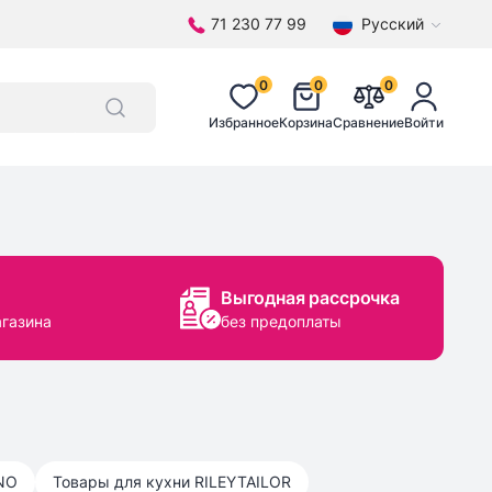
71 230 77 99
Русский
0
0
0
Избранное
Корзина
Сравнение
Войти
Выгодная рассрочка
агазина
без предоплаты
NO
Товары для кухни
RILEYTAILOR