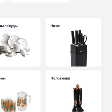
ры посуды
Ножи
ины
Половники