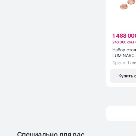
1 488 00
248 000 сум
Набор сто
LUMINARC 
PINK" N625
Бренд
:
Lum
Купить 
Специально для вас