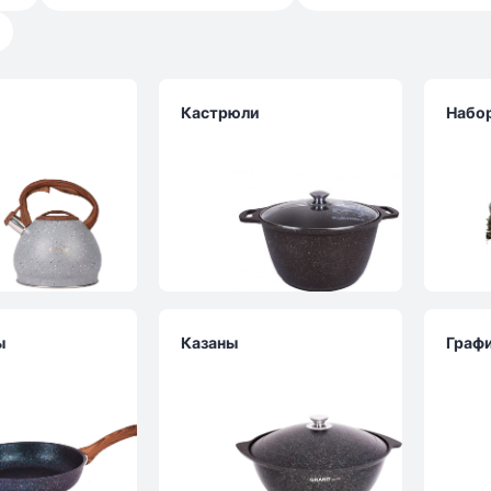
Кастрюли
Набо
ы
Казаны
Граф