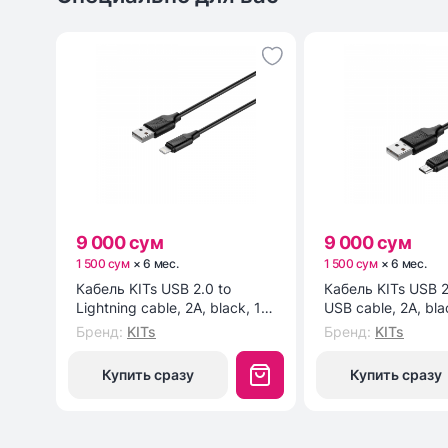
9 000 сум
9 000 сум
1 500 сум
×
6
мес
.
1 500 сум
×
6
мес
.
Кабель KITs USB 2.0 to
Кабель KITs USB 2
Lightning cable, 2A, black, 1m
USB cable, 2A, bla
(KITS-W-003)
(KITS-W-002)
Бренд
:
KITs
Бренд
:
KITs
Купить сразу
Купить сразу