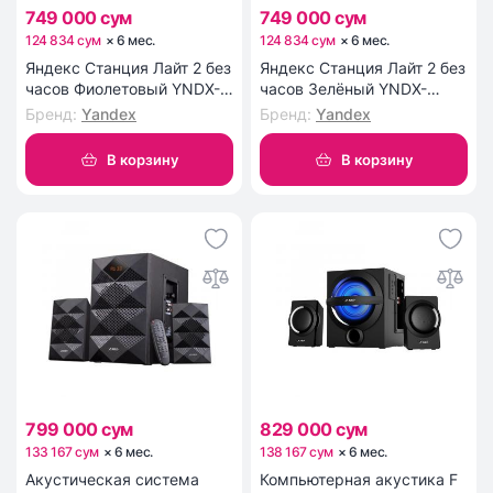
749 000 сум
749 000 сум
124 834 сум
×
6
мес
.
124 834 сум
×
6
мес
.
Яндекс Станция Лайт 2 без
Яндекс Станция Лайт 2 без
часов Фиолетовый YNDX-
часов Зелёный YNDX-
00028VIO
00028GRN
Бренд
:
Yandex
Бренд
:
Yandex
В корзину
В корзину
799 000 сум
829 000 сум
133 167 сум
×
6
мес
.
138 167 сум
×
6
мес
.
Акустическая система
Компьютерная акустика F