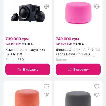
739 000 сум
749 000 сум
123 167 сум
×
6
мес
.
124 834 сум
×
6
мес
.
Компьютерная акустика
Яндекс Станция Лайт 2 без
F&D A111X
часов Розовый YNDX-
00028PNK
Бренд
:
F&D
Бренд
:
В корзину
В корзину