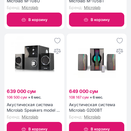
Microlab M-108U
Microlab M-105BT
Бренд
:
Microlab
Бренд
:
Microlab
В корзину
В корзину
639 000 сум
649 000 сум
106 500 сум
×
6
мес
.
108 167 сум
×
6
мес
.
Акустическая система
Акустическая система
Microlab Speakers model M-
Microlab G200BT
223
Бренд
:
Microlab
Бренд
:
Microlab
В корзину
В корзину