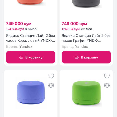
749 000 сум
749 000 сум
124 834 сум
×
6
мес
.
124 834 сум
×
6
мес
.
Яндекс Станция Лайт 2 без
Яндекс Станция Лайт 2 без
часов Коралловый YNDX-
часов Графит YNDX-
00028ORG
00028GRY
Бренд
:
Yandex
Бренд
:
Yandex
В корзину
В корзину