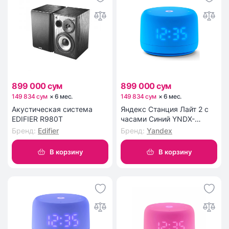
899 000 сум
899 000 сум
149 834 сум
×
6
мес
.
149 834 сум
×
6
мес
.
Акустическая система
Яндекс Станция Лайт 2 с
EDIFIER R980T
часами Синий YNDX-
00026BLU
Бренд
:
Edifier
Бренд
:
Yandex
В корзину
В корзину