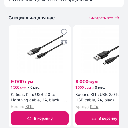
Специально для вас
Смотреть все
9 000 сум
9 000 сум
1 500 сум
×
6
мес
.
1 500 сум
×
6
мес
.
Кабель KITs USB 2.0 to
Кабель KITs USB 2.0 to Mic
Lightning cable, 2A, black, 1m
USB cable, 2A, black, 1m
(KITS-W-003)
(KITS-W-002)
Бренд
:
KITs
Бренд
:
KITs
В корзину
В корзину