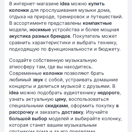
В интернет-магазине
idea
можно
купить
колонки
для прослушивания музыки дома,
отдыха на природе, тренировок и путешествий.
В ассортименте представлены
компактные
модели,
носимые
устройства и более мощная
акустика
разных брендов
. Покупатель может
сравнить характеристики и выбрать технику,
подходящую по функциональности и бюджету.
Создайте собственную музыкальную
атмосферу там, где вы находитесь.
Современные
колонки
позволяют брать
любимый
звук
с собой, устраивать домашние
концерты и делиться музыкой с друзьями. В
idea
можно подобрать аудиотехнику
недорого
,
узнать актуальную
цену
, воспользоваться
специальными
скидками
, оформить покупку
в
рассрочку
и заказать
доставку
. Изучайте
большой выбор
моделей и выбирайте колонку,
которая станет вашим музыкальным
спутником дома и за его пределами.