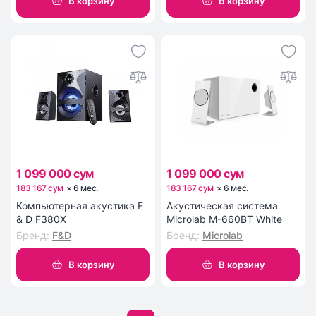
В корзину
В корзину
1 099 000 сум
1 099 000 сум
183 167 сум
×
6
мес
.
183 167 сум
×
6
мес
.
Компьютерная акустика F
Акустическая система
& D F380X
Microlab M-660BT White
Бренд
:
F&D
Бренд
:
Microlab
В корзину
В корзину