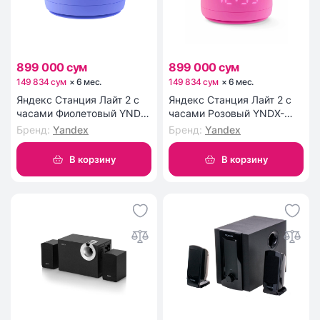
899 000 сум
899 000 сум
149 834 сум
×
6
мес
.
149 834 сум
×
6
мес
.
Яндекс Станция Лайт 2 с
Яндекс Станция Лайт 2 с
часами Фиолетовый YNDX-
часами Розовый YNDX-
00026VIO
00026PNK
Бренд
:
Yandex
Бренд
:
Yandex
В корзину
В корзину