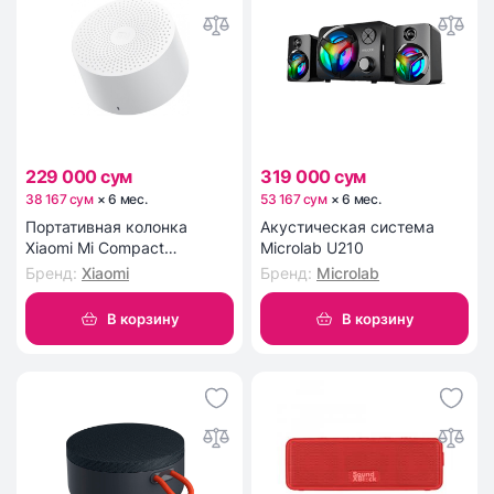
229 000 сум
319 000 сум
38 167 сум
×
6
мес
.
53 167 сум
×
6
мес
.
Портативная колонка
Акустическая система
Xiaomi Mi Compact
Microlab U210
Bluetooth Speaker 2 White
Бренд
:
Xiaomi
Бренд
:
Microlab
В корзину
В корзину