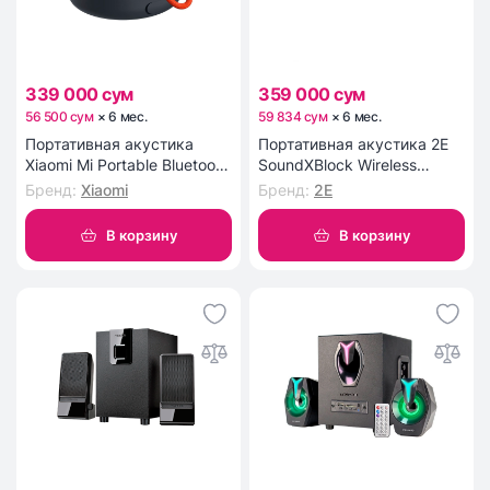
339 000 сум
359 000 сум
56 500 сум
×
6
мес
.
59 834 сум
×
6
мес
.
Портативная акустика
Портативная акустика 2E
Xiaomi Mi Portable Bluetooth
SoundXBlock Wireless
Speaker Grey
Waterproof Red
Бренд
:
Xiaomi
Бренд
:
2E
В корзину
В корзину