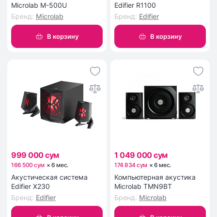
Microlab M-500U
Edifier R1100
Бренд
:
Microlab
Бренд
:
Edifier
В корзину
В корзину
999 000 сум
1 049 000 сум
166 500 сум
×
6
мес
.
174 834 сум
×
6
мес
.
Акустическая система
Компьютерная акустика
Edifier X230
Microlab TMN9BT
Бренд
:
Edifier
Бренд
:
Microlab