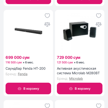
699 000 сум
729 000 сум
116 500 сум
×
6
мес
.
121 500 сум
×
6
мес
.
Саундбар Fenda HT-200
Активная акустическая
система Microlab M280BT
Бренд
:
Fenda
Бренд
:
Microlab
В корзину
В корзину