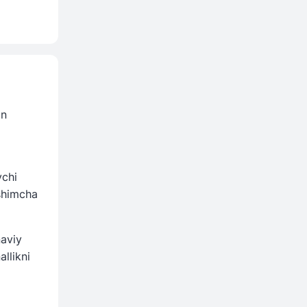
in
vchi
‘shimcha
aviy
llikni