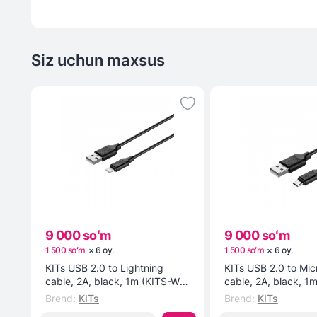
Siz uchun maxsus
9 000 soʻm
9 000 soʻm
1 500 soʻm
×
6
oy
.
1 500 soʻm
×
6
oy
.
KITs USB 2.0 to Lightning
KITs USB 2.0 to Mi
cable, 2A, black, 1m (KITS-W-
cable, 2A, black, 1
003) kabeli
002) kabeli
Brend
:
KITs
Brend
:
KITs