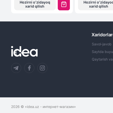
Hozirni oʻzidayoq
Hozirni oʻzidayo
xarid qilish
xarid qilish
Xaridorla
Savol-javob
Saytda buyu
Qaytarish va
2026
© «idea.uz - интернет-магазин»