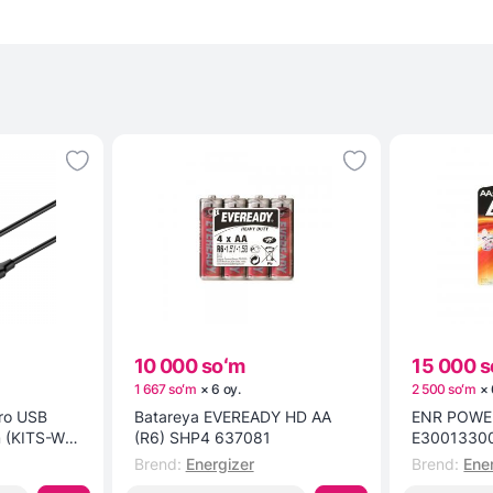
10 000 soʻm
15 000 s
1 667 soʻm
×
6
oy
.
2 500 soʻm
×
cro USB
Batareya EVEREADY HD AA
ENR POWER
m (KITS-W-
(R6) SHP4 637081
E3001330
Brend
:
Energizer
Brend
:
Ene