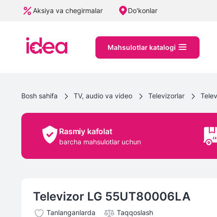
Aksiya va chegirmalar
Do'konlar
Mahsulotlar katalogi
Bosh sahifa
TV, audio va video
Televizorlar
Telev
Rasmiy kafolat
barcha mahsulotlar uchun
Televizor LG 55UT80006LA
Tanlanganlarda
Taqqoslash