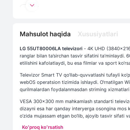
Mahsulot haqida
Xususiyatlari
LG 55UT80006LA televizori
- 4K UHD (3840x2160 p
ranglar bilan ta’sirchan tasvir sifatini ta’minlaydi
etilishini kafolatlaydi, bu esa filmlar va sport ko‘rs
Televizor Smart TV qo‘llab-quvvatlashi tufayli ko‘
webOS operatsion tizimida ishlaydi. O‘rnatilgan W
qurilmalardan foydalanmasdan striming xizmatlari 
VESA 300x300 mm mahkamlash standarti televizorn
dizayni esa har qanday interyerga osongina mos kel
o‘zida mujassam etgan bo‘lib, ajoyib tasvir sifati v
Koʻproq koʻrsatish