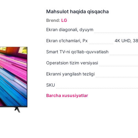
Mahsulot haqida qisqacha
Brend
:
LG
Ekran diagonali, dyuym
Ekran o'lchamlari, Px
4K UHD, 3
Smart TV-ni qo'llab-quvvatlash
Operatsion tizim versiyasi
Ekranni yangilash tezligi
SKU
Barcha xususiyatlar