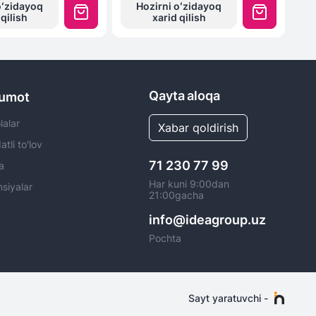
oʻzidayoq
Hozirni oʻzidayoq
 qilish
xarid qilish
Qayta aloqa
lumot
alar
Xabar qoldirish
tli to'lov
71 230 77 99
a
Har kuni 9:00dan
siyalar
21:00gacha
info@ideagroup.uz
Pochta
Sayt yaratuvchi
-