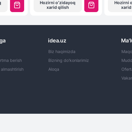
q
Hozirni oʻzidayoq
Hozirni 
xarid qilish
xarid
rga
idea.uz
Ma'
Biz haqimizda
Maqol
rtma berish
Bizning do'konlarimiz
Mudda
 almashtirish
Aloqa
Ofert
Vakan