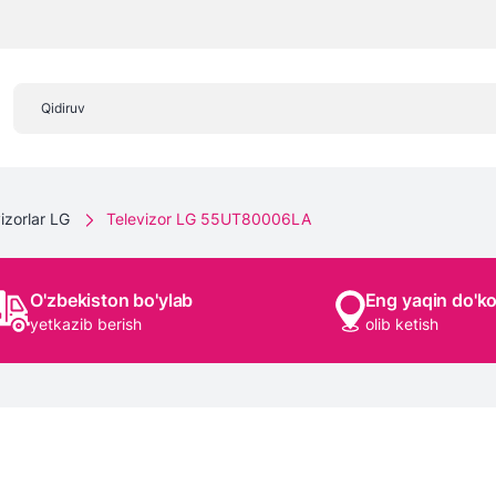
izorlar LG
Televizor LG 55UT80006LA
O'zbekiston bo'ylab
Eng yaqin do'k
yetkazib berish
olib ketish