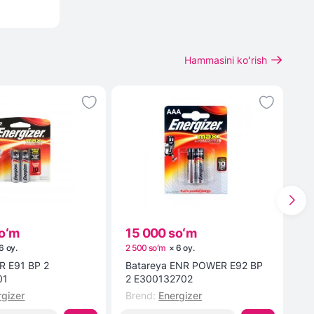
Hammasini koʻrish
oʻm
15 000 soʻm
1
6
oy
.
2 500 soʻm
×
6
oy
.
3 
 E91 BP 2
Batareya ENR POWER E92 BP
2
01
2 E300132702
Br
rgizer
Brend
:
Energizer