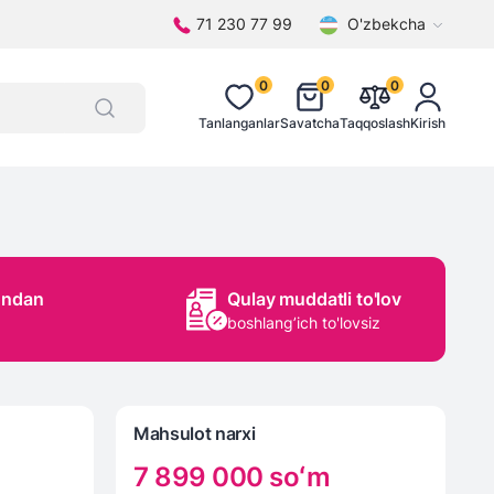
71 230 77 99
O'zbekcha
0
0
0
Tanlanganlar
Savatcha
Taqqoslash
Kirish
ondan
Qulay muddatli to'lov
boshlang’ich to'lovsiz
Mahsulot narxi
7 899 000
soʻm