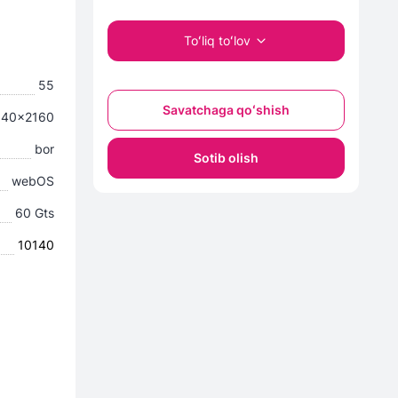
Toʻliq toʻlov
55
Savatchaga qoʻshish
840x2160
bor
Sotib olish
webOS
60 Gts
10140