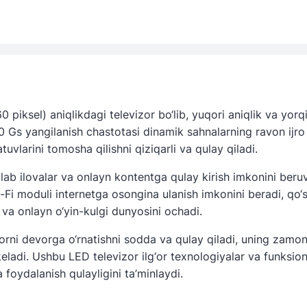
iksel) aniqlikdagi televizor bo‘lib, yuqori aniqlik va yorq
. 60 Gs yangilanish chastotasi dinamik sahnalarning ravon ijro
atuvlarini tomosha qilishni qiziqarli va qulay qiladi.
plab ilovalar va onlayn kontentga qulay kirish imkonini beru
i-Fi moduli internetga osongina ulanish imkonini beradi, qo
va onlayn o‘yin-kulgi dunyosini ochadi.
i devorga o‘rnatishni sodda va qulay qiladi, uning zamon
adi. Ushbu LED televizor ilg‘or texnologiyalar va funksiona
a foydalanish qulayligini ta’minlaydi.