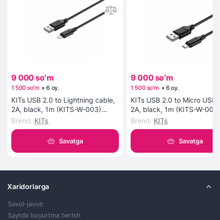
9 000 soʻm
9 000 soʻm
1 500 soʻm
×
6
oy
.
1 500 soʻm
×
6
oy
.
KITs USB 2.0 to Lightning cable,
KITs USB 2.0 to Micro USB 
2A, black, 1m (KITS-W-003)
2A, black, 1m (KITS-W-002
kabeli
kabeli
Brend
:
KITs
Brend
:
KITs
Savatga
Savatga
Xaridorlarga
Savol-javob
Saytda buyurtma berish