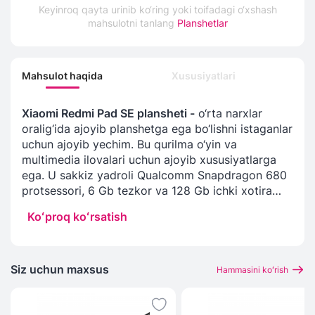
Keyinroq qayta urinib ko‘ring yoki toifadagi o‘xshash
mahsulotni tanlang
Planshetlar
Mahsulot haqida
Xususiyatlari
Xiaomi Redmi Pad SE plansheti -
o‘rta narxlar
oralig‘ida ajoyib planshetga ega bo‘lishni istaganlar
uchun ajoyib yechim. Bu qurilma o‘yin va
multimedia ilovalari uchun ajoyib xususiyatlarga
ega. U sakkiz yadroli Qualcomm Snapdragon 680
protsessori, 6 Gb tezkor va 128 Gb ichki xotira
bilan jihozlangan. Planshet Dolby Atmos
Koʻproq koʻrsatish
texnologiyasini qo‘llab-quvvatlaydi O‘ta katta
amplitudali 4 ta dinamik kinoteatrdagi kabi quvvat
va to‘g‘ridan-to‘g‘ri tovush uzatishni ta’minlaydi.
Akkumulyator sig‘imi 8000 mA*soat (tez
Siz uchun maxsus
Hammasini koʻrish
zaryadlash imkoniyati bilan).