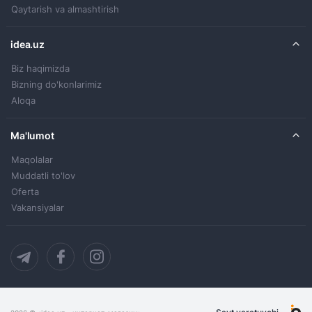
Qaytarish va almashtirish
idea.uz
Biz haqimizda
Bizning do'konlarimiz
Aloqa
Ma'lumot
Maqolalar
Muddatli to'lov
Oferta
Vakansiyalar