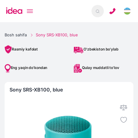
Bosh sahifa
Sony SRS-XB100, blue
O'zbekiston bo'ylab
Rasmiy kafolat
Eng yaqin do'kondan
Qulay muddatli to'lov
Sony SRS-XB100, blue