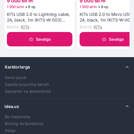
9 000 soʻm
9 000 soʻm
1 500 soʻm
×
6
oy
.
1 500 soʻm
×
6
oy
.
KITs USB 2.0 to Lightning cable,
KITs USB 2.0 to Micro USB 
2A, black, 1m (KITS-W-003)
2A, black, 1m (KITS-W-002
kabeli
kabeli
Brend
:
KITs
Brend
:
KITs
Savatga
Savatga
Xaridorlarga
Savol-javob
Saytda buyurtma berish
Qaytarish va almashtirish
idea.uz
Biz haqimizda
Bizning do'konlarimiz
Aloqa