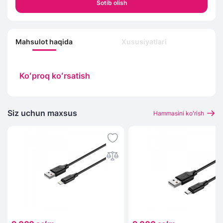
Sotib olish
Mahsulot haqida
Xususiyatlari
Koʻproq koʻrsatish
Siz uchun maxsus
Hammasini koʻrish