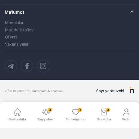
Ma'lumot
Maqolalar
Muddatli to'lov
Oferta
Vakansiyalar
Sayt yaratuvchi
-
2026
© «idea.uz - интернет-магазин»
0
0
0
Bosh sahifa
Taqqoslash
Tanlanganlar
Savatcha
Profil