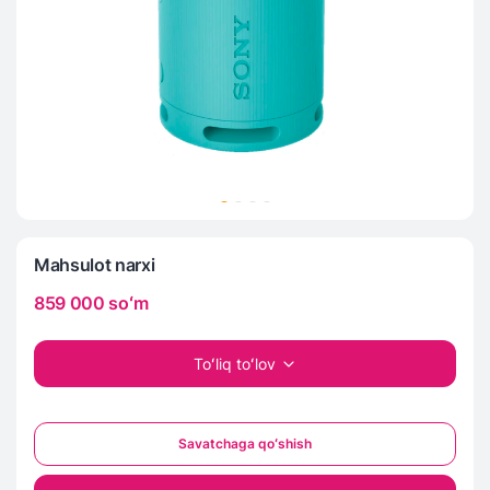
Mahsulot narxi
859 000
soʻm
Toʻliq toʻlov
Savatchaga qoʻshish