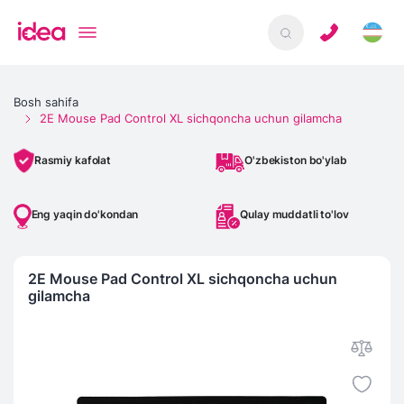
Bosh sahifa
2E Mouse Pad Control XL sichqoncha uchun gilamcha
O'zbekiston bo'ylab
Rasmiy kafolat
Eng yaqin do'kondan
Qulay muddatli to'lov
2E Mouse Pad Control XL sichqoncha uchun
gilamcha