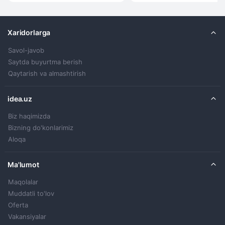
Xaridorlarga
Savol-javob
Saytda buyurtma berish
Qaytarish va almashtirish
idea.uz
Biz haqimizda
Bizning do'konlarimiz
Aloqa
Ma'lumot
Maqolalar
Muddatli to'lov
Oferta
Vakansiyalar