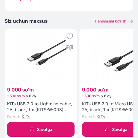
Siz uchun maxsus
Hammasini koʻrish
9 000 soʻm
9 000 soʻm
1 500 soʻm
×
6
oy
.
1 500 soʻm
×
6
oy
.
KITs USB 2.0 to Lightning cable,
KITs USB 2.0 to Micro USB 
2A, black, 1m (KITS-W-003)
2A, black, 1m (KITS-W-002
kabeli
kabeli
Brend
:
KITs
Brend
:
KITs
Savatga
Savatga