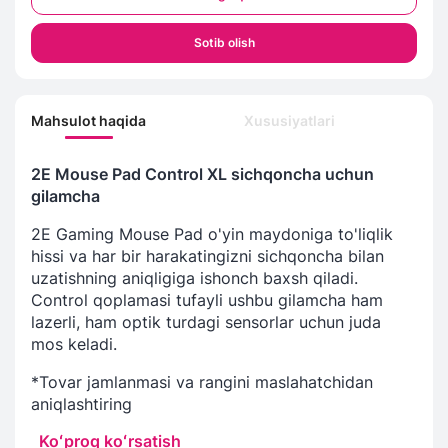
Sotib olish
Mahsulot haqida
Xususiyatlari
2E Mouse Pad Control XL sichqoncha uchun
gilamcha
2E Gaming Mouse Pad o'yin maydoniga to'liqlik
hissi va har bir harakatingizni sichqoncha bilan
uzatishning aniqligiga ishonch baxsh qiladi.
Control qoplamasi tufayli ushbu gilamcha ham
lazerli, ham optik turdagi sensorlar uchun juda
mos keladi.
*Tovar jamlanmasi va rangini maslahatchidan
aniqlashtiring
Koʻproq koʻrsatish