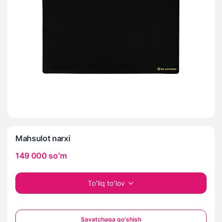
Mahsulot narxi
149 000
soʻm
Toʻliq toʻlov
Savatchaga qoʻshish