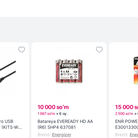
10 000 soʻm
15 000 s
1 667 soʻm
×
6
oy
.
2 500 soʻm
×
cro USB
Batareya EVEREADY HD AA
ENR POWER
m (KITS-W-
(R6) SHP4 637081
E3001330
Brend
:
Energizer
Brend
:
Ene