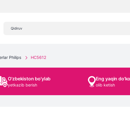
rlar Philips
HC5612
O'zbekiston bo'ylab
Eng yaqin do'k
yetkazib berish
olib ketish