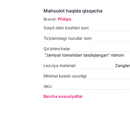
Mahsulot haqida qisqacha
Brend
:
Philips
Soqol olish boshlari soni
To'plamdagi nozullar soni
Qo'shimchalar
"Jamiyat tomonidan tasdiqlangan" nishoni
Lezviya materiali
Zanglam
Minimal kesish uzunligi
SKU
Barcha xususiyatlar