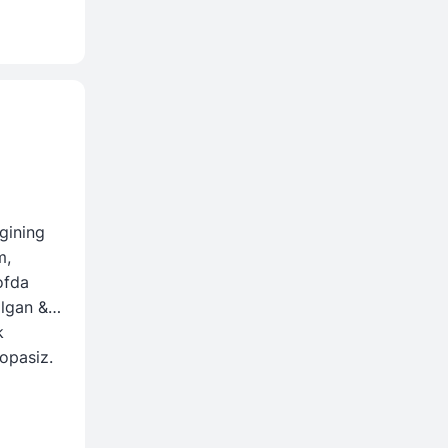
gining
m,
ofda
algan &
k
topasiz.