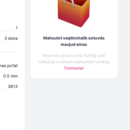
1
Mahsulot vaqtinchalik sotuvda
3 dona
mavjud emas
Keyinroq qayta urinib ko‘ring yoki
toifadagi o‘xshash mahsulotni tanlang
as po'lat
Trimmerlar
0.5 mm
3613