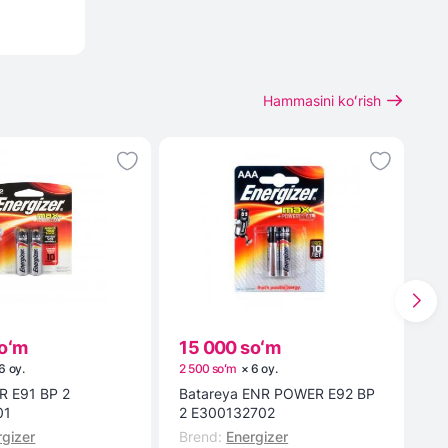
Hammasini koʻrish
oʻm
15 000 soʻm
1
6
oy
.
2 500 soʻm
×
6
oy
.
3 
 E91 BP 2
Batareya ENR POWER E92 BP
2
01
2 E300132702
Br
rgizer
Brend
:
Energizer