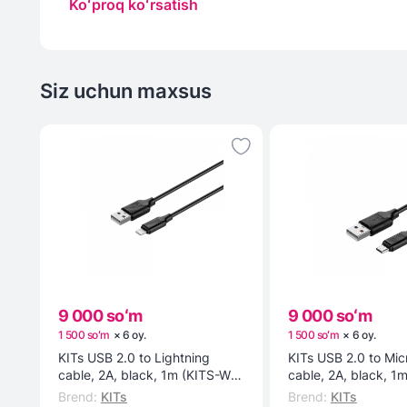
Koʻproq koʻrsatish
Siz uchun maxsus
9 000 soʻm
9 000 soʻm
1 500 soʻm
×
6
oy
.
1 500 soʻm
×
6
oy
.
KITs USB 2.0 to Lightning
KITs USB 2.0 to Mi
cable, 2A, black, 1m (KITS-W-
cable, 2A, black, 1
003) kabeli
002) kabeli
Brend
:
KITs
Brend
:
KITs