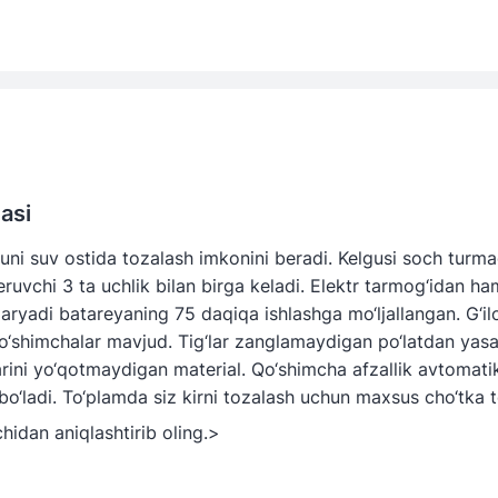
asi
ni suv ostida tozalash imkonini beradi. Kelgusi soch turma
ruvchi 3 ta uchlik bilan birga keladi.
Elektr tarmog‘idan ha
aryadi batareyaning 75 daqiqa ishlashga mo‘ljallangan. G‘il
 qo‘shimchalar mavjud. Tig‘lar zanglamaydigan po‘latdan yas
rini yo‘qotmaydigan material. Qo‘shimcha afzallik avtomati
i bo‘ladi. To‘plamda siz kirni tozalash uchun maxsus cho‘tka 
hidan aniqlashtirib oling.
>