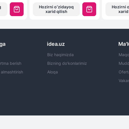
q
Hozirni oʻzidayoq
Hozirni 
xarid qilish
xarid
rga
idea.uz
Ma'
Biz haqimizda
Maqol
rtma berish
Bizning do'konlarimiz
Mudda
 almashtirish
Aloqa
Ofert
Vakan