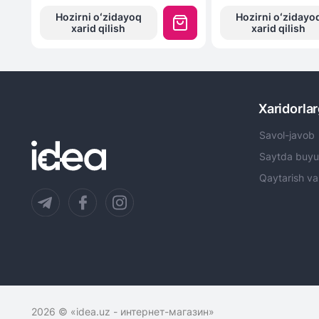
Hozirni oʻzidayoq
Hozirni oʻzidayo
xarid qilish
xarid qilish
Xaridorla
Savol-javob
Saytda buyu
Qaytarish va
2026
© «idea.uz - интернет-магазин»