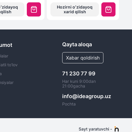
oʻzidayoq
Hozirni oʻzidayoq
 qilish
xarid qilish
Qayta aloqa
lumot
alar
Xabar qoldirish
tli to'lov
71 230 77 99
a
Har kuni 9:00dan
siyalar
21:00gacha
info@ideagroup.uz
Pochta
Sayt yaratuvchi
-