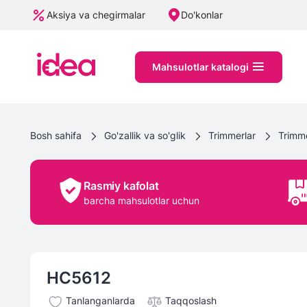
Aksiya va chegirmalar
Do'konlar
Mahsulotlar katalogi
Bosh sahifa
Go'zallik va so'glik
Trimmerlar
Trimme
Rasmiy kafolat
barcha mahsulotlar uchun
HC5612
Tanlanganlarda
Taqqoslash