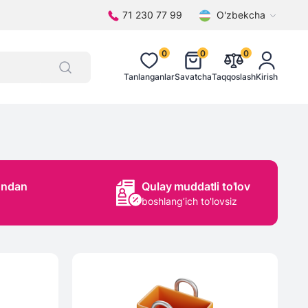
71 230 77 99
O'zbekcha
0
0
0
Tanlanganlar
Savatcha
Taqqoslash
Kirish
ondan
Qulay muddatli to'lov
boshlang’ich to'lovsiz