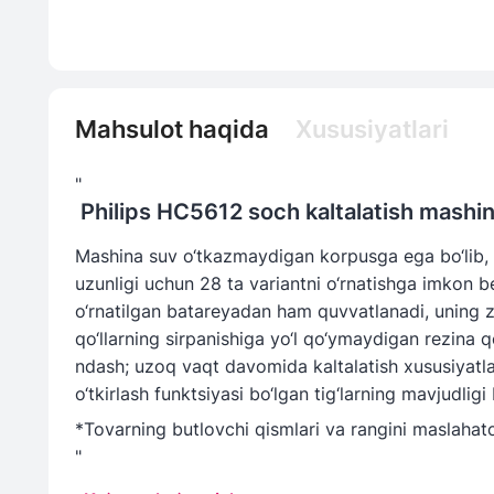
Mahsulot haqida
Xususiyatlari
"
Philips HC5612 soch kaltalatish mashin
Mashina suv o‘tkazmaydigan korpusga ega bo‘lib, u
uzunligi uchun 28 ta variantni o‘rnatishga imkon be
o‘rnatilgan batareyadan ham quvvatlanadi, uning z
qo‘llarning sirpanishiga yo‘l qo‘ymaydigan rezina
ndash; uzoq vaqt davomida kaltalatish xususiyatla
o‘tkirlash funktsiyasi bo‘lgan tig‘larning mavjudlig
*Tovarning butlovchi qismlari va rangini maslahatc
"