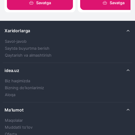
Savatga
Savatga
Xaridorlarga
Savol-javob
Saytda buyurtma berish
Qaytarish va almashtirish
idea.uz
Biz haqimizda
Bizning do'konlarimiz
Aloqa
Ma'lumot
Maqolalar
Muddatli to'lov
Oferta