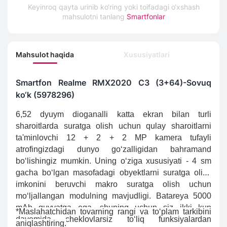
Keyinroq qayta urinib ko‘ring yoki toifadagi o‘xshash
mahsulotni tanlang
Smartfonlar
Mahsulot haqida
Xususiyatlari
Smartfon Realme RMX2020 C3 (3+64)-Sovuq
ko‘k (5978296)
6,52 dyuym dioganalli katta ekran bilan turli
sharoitlarda suratga olish uchun qulay sharoitlarni
ta'minlovchi 12 + 2 + 2 MP kamera tufayli
atrofingizdagi dunyo go‘zalligidan bahramand
bo‘lishingiz mumkin. Uning o‘ziga xususiyati - 4 sm
gacha bo‘lgan masofadagi obyektlarni suratga olish
imkonini beruvchi makro suratga olish uchun
mo‘ljallangan modulning mavjudligi. Batareya 5000
mAh quvvatga ega, shuning uchun siz ikki kun
*Maslahatchidan tovarning rangi va to‘plam tarkibini
davomida cheklovlarsiz to‘liq funksiyalardan
aniqlashtiring.