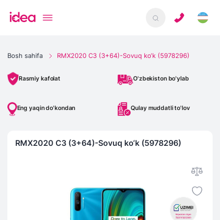
Bosh sahifa
RMX2020 C3 (3+64)-Sovuq ko‘k (5978296)
O'zbekiston bo'ylab
Rasmiy kafolat
Eng yaqin do'kondan
Qulay muddatli to'lov
RMX2020 C3 (3+64)-Sovuq ko‘k (5978296)
IMEI