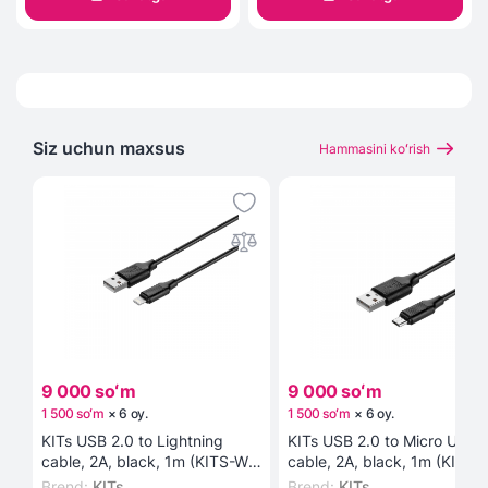
Siz uchun maxsus
Hammasini koʻrish
9 000 soʻm
9 000 soʻm
1 500 soʻm
×
6
oy
.
1 500 soʻm
×
6
oy
.
KITs USB 2.0 to Lightning
KITs USB 2.0 to Micro USB
cable, 2A, black, 1m (KITS-W-
cable, 2A, black, 1m (KITS-
003) kabeli
002) kabeli
Brend
:
KITs
Brend
:
KITs