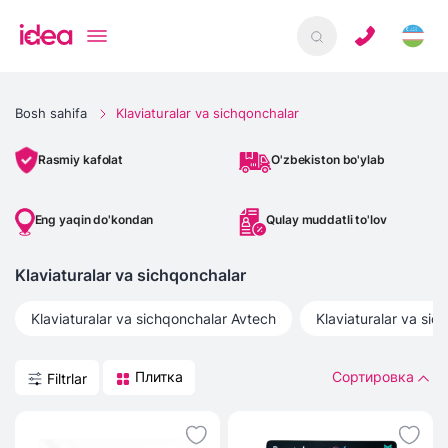
Bosh sahifa
Klaviaturalar va sichqonchalar
O'zbekiston bo'ylab
Rasmiy kafolat
Eng yaqin do'kondan
Qulay muddatli to'lov
Klaviaturalar va sichqonchalar
Klaviaturalar va sichqonchalar
Avtech
Klaviaturalar va sic
Плитка
Сортировка
Filtrlar