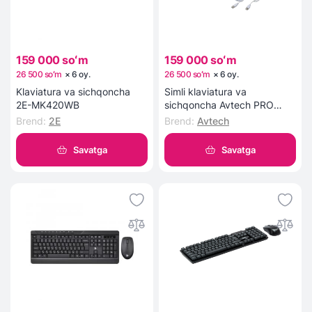
159 000 soʻm
159 000 soʻm
26 500 soʻm
×
6
oy
.
26 500 soʻm
×
6
oy
.
Klaviatura va sichqoncha
Simli klaviatura va
2E-MK420WB
sichqoncha Avtech PRO
C302 (oq)
Brend
:
2E
Brend
:
Avtech
Savatga
Savatga