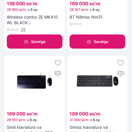
159 000 soʻm
169 000 soʻm
26 500 soʻm
×
6
oy
.
28 167 soʻm
×
6
oy
.
Wireless combo 2E MK410
BT Nillmax Nm31
WL BLACK
Brend
:
klaviatura+sichqoncha.
Brend
:
2E
Savatga
Savatga
169 000 soʻm
189 000 soʻm
28 167 soʻm
×
6
oy
.
31 500 soʻm
×
6
oy
.
Simli klaviatura va
Simsiz klaviatura va