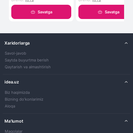
Savatga
Savatga
Xaridorlarga
Savol-javob
Saytda buyurtma berish
Qaytarish va almashtirish
idea.uz
Biz haqimizda
Bizning do'konlarimiz
Aloqa
Ma'lumot
Maqolalar