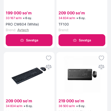
199 000 soʻm
209 000 soʻm
33 167 soʻm
×
6
oy
.
34 834 soʻm
×
6
oy
.
PRO CW604 (White)
TF100
Brend
:
Avtech
Brend
:
Savatga
Savatga
209 000 soʻm
219 000 soʻm
34 834 soʻm
×
6
oy
.
36 500 soʻm
×
6
oy
.