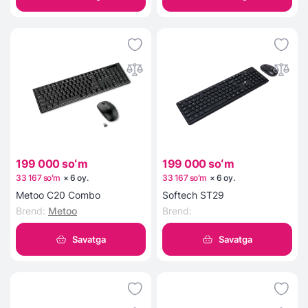
199 000 soʻm
199 000 soʻm
33 167 soʻm
×
6
oy
.
33 167 soʻm
×
6
oy
.
Metoo C20 Combo
Softech ST29
Brend
:
Metoo
Brend
:
Savatga
Savatga