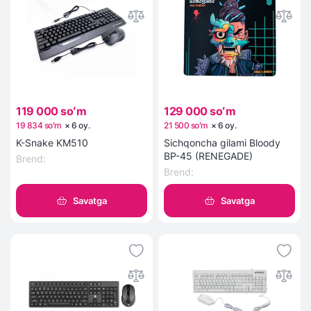
119 000 soʻm
129 000 soʻm
19 834 soʻm
×
6
oy
.
21 500 soʻm
×
6
oy
.
K-Snake KM510
Sichqoncha gilami Bloody
BP-45 (RENEGADE)
Brend
:
Brend
:
Savatga
Savatga