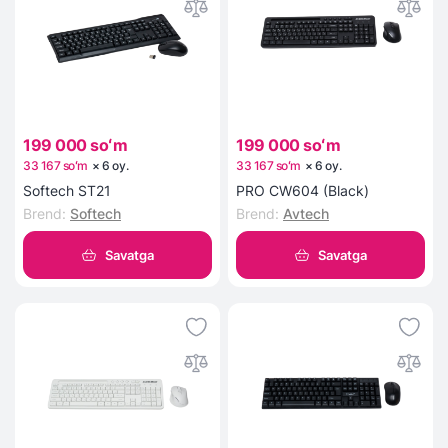
199 000 soʻm
199 000 soʻm
33 167 soʻm
×
6
oy
.
33 167 soʻm
×
6
oy
.
Softech ST21
PRO CW604 (Black)
Brend
:
Softech
Brend
:
Avtech
Savatga
Savatga