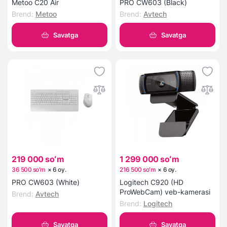
Metoo C20 Air
PRO CW603 (Black)
Brend
:
Metoo
Brend
:
Avtech
Savatga
Savatga
219 000 soʻm
1 299 000 soʻm
36 500 soʻm
×
6
oy
.
216 500 soʻm
×
6
oy
.
PRO CW603 (White)
Logitech C920 (HD
ProWebCam) veb-kamerasi
Brend
:
Avtech
Brend
:
Logitech
Savatga
Savatga