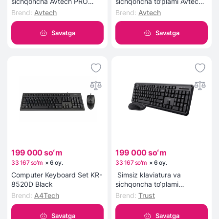
sichqoncha Avtech PRO
sichqoncha to‘plami Avtech
C303 (qora)
AVT CW602 (qora)
Brend
:
Avtech
Brend
:
Avtech
Savatga
Savatga
199 000 soʻm
199 000 soʻm
33 167 soʻm
×
6
oy
.
33 167 soʻm
×
6
oy
.
Computer Keyboard Set KR-
Simsiz klaviatura va
8520D Black
sichqoncha to‘plami
TrustComboOdyWLRUBlack
Brend
:
A4Tech
Brend
:
Trust
Savatga
Savatga