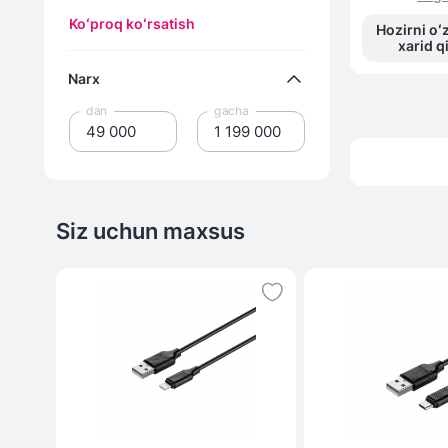
Koʻproq koʻrsatish
Hozirni oʻ
xarid q
Narx
dan
gacha
Siz uchun maxsus