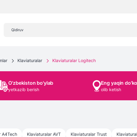
mlar
Klaviaturalar
Klaviaturalar Logitech
O'zbekiston bo'ylab
Eng yaqin do'k
yetkazib berish
olib ketish
r
A4Tech
Klaviaturalar
AVT
Klaviaturalar
Trust
Klaviatura