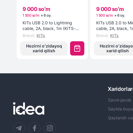
9 000 soʻm
9 000 soʻm
1 500 soʻm
×
6
oy
.
1 500 soʻm
×
6
oy
.
KITs USB 2.0 to Lightning
KITs USB 2.0 to M
cable, 2A, black, 1m (KITS-W-
cable, 2A, black, 
003) kabeli
002) kabeli
Brend
:
KITs
Brend
:
KITs
Hozirni oʻzidayoq
Hozirni oʻziday
xarid qilish
xarid qilish
Xaridorla
Savol-javob
Saytda buyu
Qaytarish va