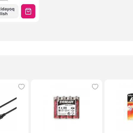
zidayoq
ilish