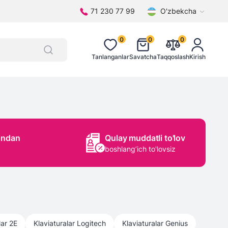
71 230 77 99
O'zbekcha
0
0
0
Tanlanganlar
Savatcha
Taqqoslash
Kirish
ondan
Qulay muddatli to'lov
boshlang’ich to'lovsiz
lar
2E
Klaviaturalar
Logitech
Klaviaturalar
Genius