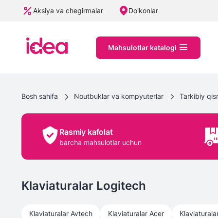
Aksiya va chegirmalar
Do'konlar
Mahsulotlar katalogi
Bosh sahifa
Noutbuklar va kompyuterlar
Tarkibiy qis
Rasmiy kafolat
barcha mahsulotlar uchun
Klaviaturalar Logitech
Klaviaturalar
Avtech
Klaviaturalar
Acer
Klaviaturala