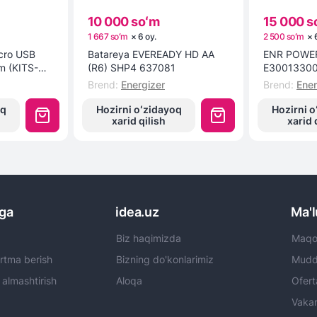
10 000 soʻm
15 000 s
1 667 soʻm
×
6
oy
.
2 500 soʻm
×
icro USB
Batareya EVEREADY HD AA
ENR POWER
1m (KITS-W-
(R6) SHP4 637081
E3001330
Brend
:
Energizer
Brend
:
Ener
oq
Hozirni oʻzidayoq
Hozirni o
xarid qilish
xarid 
rga
idea.uz
Ma'
Biz haqimizda
Maqol
rtma berish
Bizning do'konlarimiz
Mudda
 almashtirish
Aloqa
Ofert
Vakan