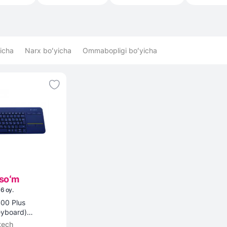
icha
Narx boʻyicha
Ommabopligi boʻyicha
soʻm
×
6
oy
.
eyboard)
tech