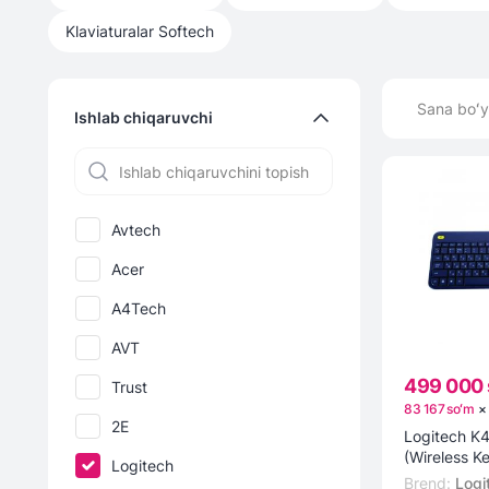
Klaviaturalar
Softech
Sana boʻy
Ishlab chiqaruvchi
Avtech
Acer
A4Tech
AVT
499 000 
Trust
83 167 soʻm
2E
Logitech K400 Plus
(Wireless K
Logitech
Klaviaturasi
Brend
:
Logi