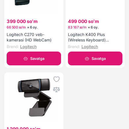
399 000 soʻm
499 000 soʻm
66 500 soʻm
×
6
oy
.
83 167 soʻm
×
6
oy
.
Logitech C270 veb-
Logitech K400 Plus
kamerasi (HD WebCam)
(Wireless Keyboard)
Klaviaturasi
Brend
:
Logitech
Brend
:
Logitech
Savatga
Savatga