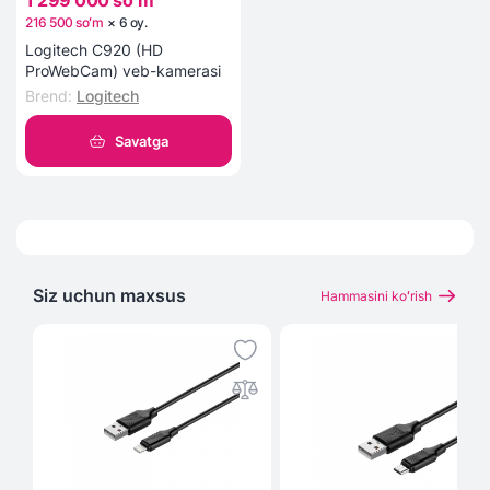
1 299 000 soʻm
216 500 soʻm
×
6
oy
.
Logitech C920 (HD
ProWebCam) veb-kamerasi
Brend
:
Logitech
Savatga
Siz uchun maxsus
Hammasini koʻrish