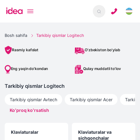
Bosh sahifa
Tarkibiy qismlar Logitech
O'zbekiston bo'ylab
Rasmiy kafolat
Eng yaqin do'kondan
Qulay muddatli to'lov
Tarkibiy qismlar Logitech
Tarkibiy qismlar
Avtech
Tarkibiy qismlar
Acer
Tarkibi
Koʻproq koʻrsatish
Klaviaturalar
Klaviaturalar va
sichqonchalar