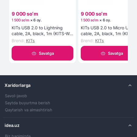
9 000 soʻm
9 000 soʻm
1 500 soʻm
×
6
oy
.
1 500 soʻm
×
6
oy
.
KITs USB 2.0 to Lightning
KITs USB 2.0 to Micro USB
cable, 2A, black, 1m (KITS-W-
cable, 2A, black, 1m (KITS-
003) kabeli
002) kabeli
Brend
:
KITs
Brend
:
KITs
Savatga
Savatga
Xaridorlarga
Savol-javob
Saytda buyurtma berish
Qaytarish va almashtirish
idea.uz
Biz haqimizda