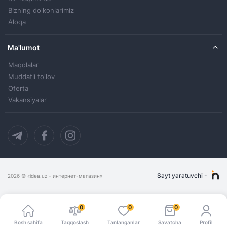
Bizning do'konlarimiz
Aloqa
Ma'lumot
Maqolalar
Muddatli to'lov
Oferta
Vakansiyalar
Sayt yaratuvchi
-
2026
© «idea.uz - интернет-магазин»
0
0
0
Bosh sahifa
Taqqoslash
Tanlanganlar
Savatcha
Profil