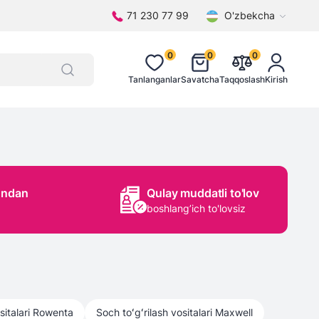
71 230 77 99
O'zbekcha
0
0
0
Tanlanganlar
Savatcha
Taqqoslash
Kirish
ondan
Qulay muddatli to'lov
boshlang’ich to'lovsiz
italari
Rowenta
Soch toʻgʻrilash vositalari
Maxwell