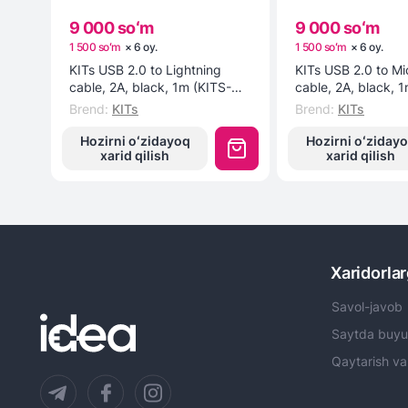
9 000 soʻm
9 000 soʻm
1 500 soʻm
×
6
oy
.
1 500 soʻm
×
6
oy
.
KITs USB 2.0 to Lightning
KITs USB 2.0 to M
cable, 2A, black, 1m (KITS-W-
cable, 2A, black, 
003) kabeli
002) kabeli
Brend
:
KITs
Brend
:
KITs
Hozirni oʻzidayoq
Hozirni oʻziday
xarid qilish
xarid qilish
Xaridorla
Savol-javob
Saytda buyu
Qaytarish va