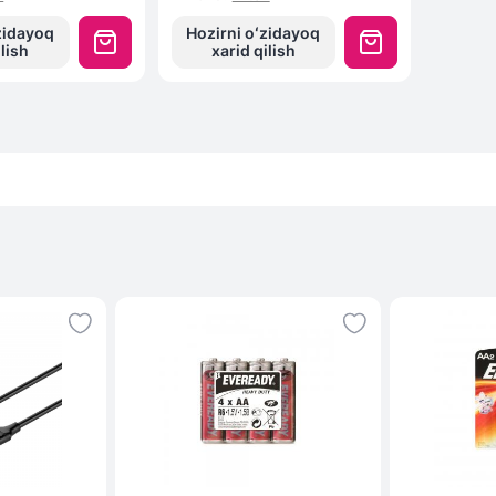
zidayoq
Hozirni oʻzidayoq
ilish
xarid qilish