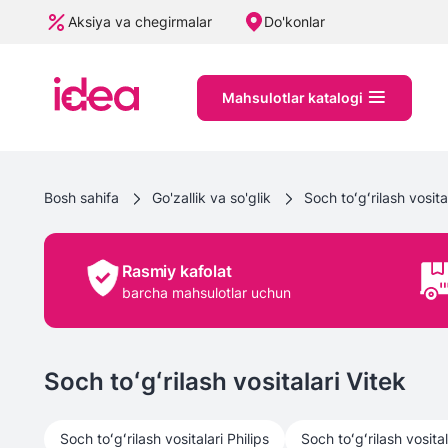
Aksiya va chegirmalar
Do'konlar
Mahsulotlar katalogi
Bosh sahifa
Go'zallik va so'glik
Soch toʻgʻrilash vosita
Rasmiy kafolat
barcha mahsulotlar uchun
Soch toʻgʻrilash vositalari Vitek
Soch toʻgʻrilash vositalari
Philips
Soch toʻgʻrilash vosital