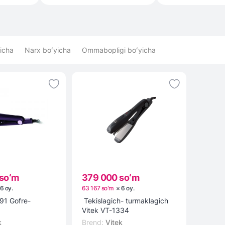
icha
Narx boʻyicha
Ommabopligi boʻyicha
soʻm
379 000 soʻm
6
oy
.
63 167 soʻm
×
6
oy
.
91 Gofre-
Tekislagich- turmaklagich
Vitek VT-1334
k
Brend
:
Vitek