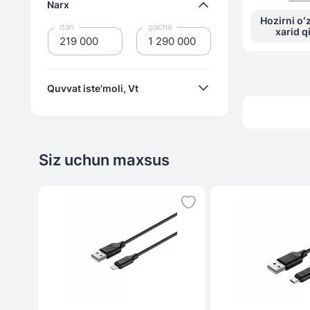
Narx
Hozirni oʻ
dan
gacha
xarid q
Quvvat iste'moli, Vt
48
Siz uchun maxsus