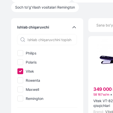
Soch toʻgʻrilash vositalari
Remington
Sana boʻy
Ishlab chiqaruvchi
Philips
Polaris
Vitek
Rowenta
349 000 
Maxwell
58 167 soʻm
×
Remington
Vitek VT-82
qisqichlari
Brend
:
Vite