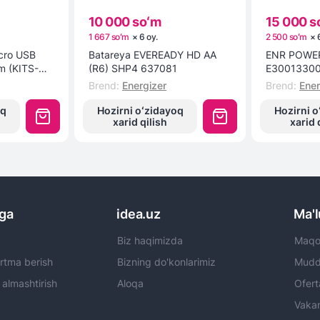
10 000 soʻm
15 000 s
1 667 soʻm
×
6
oy
.
2 500 soʻm
×
icro USB
Batareya EVEREADY HD AA
ENR POWER
1m (KITS-W-
(R6) SHP4 637081
E3001330
Brend
:
Energizer
Brend
:
Ener
oq
Hozirni oʻzidayoq
Hozirni o
xarid qilish
xarid 
rga
idea.uz
Ma'
Biz haqimizda
Maqol
rtma berish
Bizning do'konlarimiz
Mudda
 almashtirish
Aloqa
Ofert
Vakan