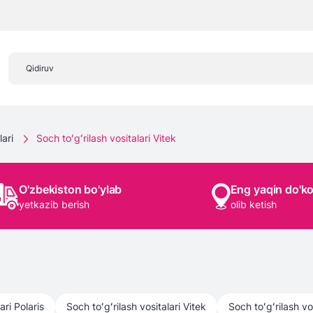
lari
Soch toʻgʻrilash vositalari Vitek
O'zbekiston bo'ylab
Eng yaqin do'k
yetkazib berish
olib ketish
ari
Polaris
Soch toʻgʻrilash vositalari
Vitek
Soch toʻgʻrilash vos