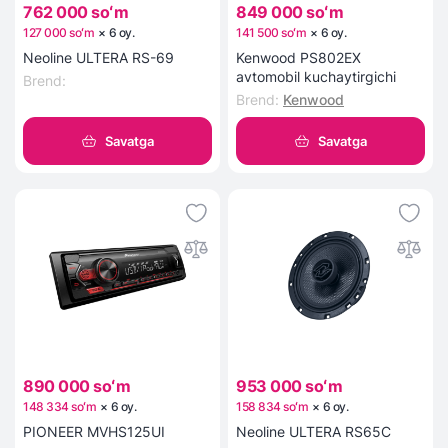
762 000 soʻm
849 000 soʻm
127 000 soʻm
×
6
oy
.
141 500 soʻm
×
6
oy
.
Neoline ULTERA RS-69
Kenwood PS802EX
avtomobil kuchaytirgichi
Brend
:
Brend
:
Kenwood
Savatga
Savatga
890 000 soʻm
953 000 soʻm
148 334 soʻm
×
6
oy
.
158 834 soʻm
×
6
oy
.
PIONEER MVHS125UI
Neoline ULTERA RS65C