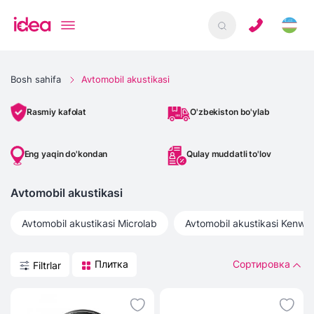
Bosh sahifa
Avtomobil akustikasi
O'zbekiston bo'ylab
Rasmiy kafolat
Eng yaqin do'kondan
Qulay muddatli to'lov
Avtomobil akustikasi
Avtomobil akustikasi
Microlab
Avtomobil akustikasi
Kenwo
Плитка
Сортировка
Filtrlar