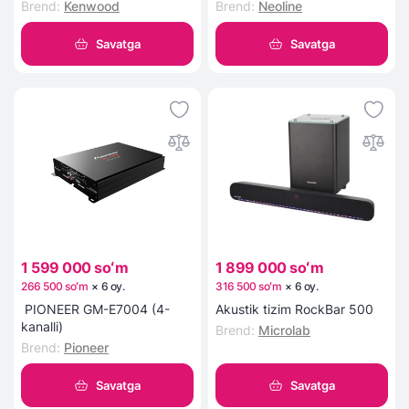
Brend
:
Kenwood
Brend
:
Neoline
Savatga
Savatga
1 599 000 soʻm
1 899 000 soʻm
266 500 soʻm
×
6
oy
.
316 500 soʻm
×
6
oy
.
PIONEER GM-E7004 (4-
Akustik tizim RockBar 500
kanalli)
Brend
:
Microlab
Brend
:
Pioneer
Savatga
Savatga