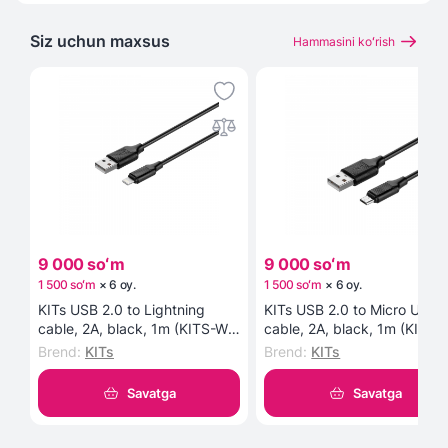
Siz uchun maxsus
Hammasini koʻrish
9 000 soʻm
9 000 soʻm
1 500 soʻm
×
6
oy
.
1 500 soʻm
×
6
oy
.
KITs USB 2.0 to Lightning
KITs USB 2.0 to Micro USB
cable, 2A, black, 1m (KITS-W-
cable, 2A, black, 1m (KITS-
003) kabeli
002) kabeli
Brend
:
KITs
Brend
:
KITs
Savatga
Savatga