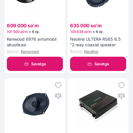
609 000 soʻm
635 000 soʻm
101 500 soʻm
×
6
oy
.
105 834 soʻm
×
6
oy
.
Kenwood 6976 avtomobil
Neoline ULTERA RS65 6.5
akustikasi
"2-way coaxial speaker
Brend
:
Kenwood
Brend
:
Neoline
Savatga
Savatga