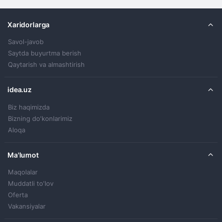
Xaridorlarga
Savol-javob
Saytda buyurtma berish
Qaytarish va almashtirish
idea.uz
Biz haqimizda
Bizning do'konlarimiz
Aloqa
Ma'lumot
Maqolalar
Muddatli to'lov
Oferta
Vakansiyalar