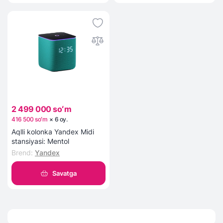
2 499 000 soʻm
416 500 soʻm
×
6
oy
.
Aqlli kolonka Yandex Midi
stansiyasi: Mentol
Brend
:
Yandex
Savatga