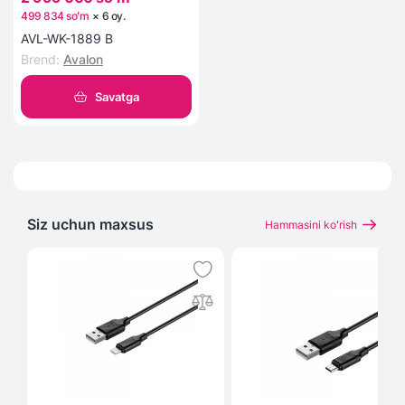
499 834 soʻm
×
6
oy
.
AVL-WK-1889 B
Brend
:
Avalon
Savatga
Siz uchun maxsus
Hammasini koʻrish