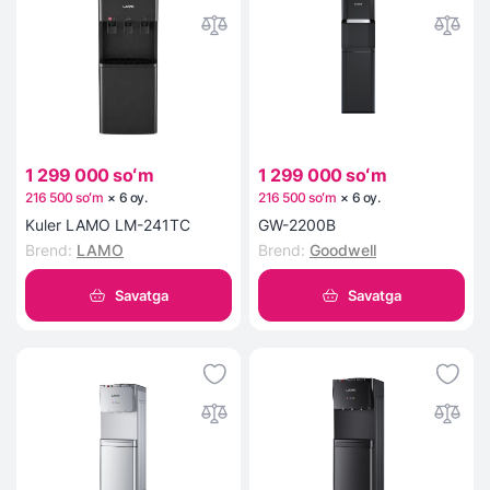
1 299 000 soʻm
1 299 000 soʻm
216 500 soʻm
×
6
oy
.
216 500 soʻm
×
6
oy
.
Kuler LAMO LM-241TC
GW-2200B
Brend
:
LAMO
Brend
:
Goodwell
Savatga
Savatga