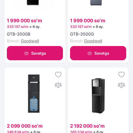
1 999 000 soʻm
1 999 000 soʻm
333 167 soʻm
×
6
oy
.
333 167 soʻm
×
6
oy
.
GTB-3500B
GTB-3500G
Brend
:
Goodwell
Brend
:
Goodwell
Savatga
Savatga
2 099 000 soʻm
2 192 000 soʻm
349 834 soʻm
×
6
oy
.
365 334 soʻm
×
6
oy
.