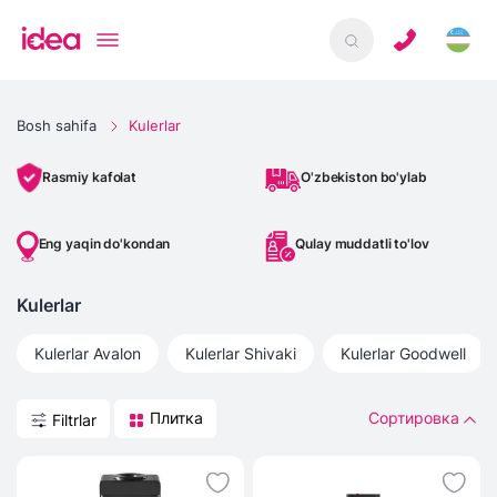
Bosh sahifa
Kulerlar
O'zbekiston bo'ylab
Rasmiy kafolat
Eng yaqin do'kondan
Qulay muddatli to'lov
Kulerlar
Kulerlar
Avalon
Kulerlar
Shivaki
Kulerlar
Goodwell
Плитка
Сортировка
Filtrlar