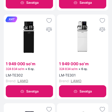
Savatga
Savatga
ХИТ
1 949 000 soʻm
1 949 000 soʻm
324 834 soʻm
×
6
oy
.
324 834 soʻm
×
6
oy
.
LM-TE302
LM-TE301
Brend
:
LAMO
Brend
:
LAMO
Savatga
Savatga