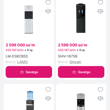
2 599 000 soʻm
2 599 000 soʻm
433 167 soʻm
×
6
oy
.
433 167 soʻm
×
6
oy
.
LM-D38CBSS
SHIV-1675B
Brend
:
LAMO
Brend
:
Shivaki
Savatga
Savatga