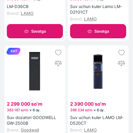
LM-D36CB
Suv uchun kuler Lamo LM-
D2101CT
Brend
:
LAMO
Brend
:
LAMO
Savatga
Savatga
ХИТ
2 299 000 soʻm
2 390 000 soʻm
383 167 soʻm
×
6
oy
.
398 334 soʻm
×
6
oy
.
Suv dozatori GOODWELL
Suv uchun kuler LAMO LM-
GW-2500B
D520CT
Brend
:
Goodwell
Brend
:
LAMO