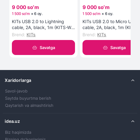
9 000 soʻm
9 000 soʻm
1 500 soʻm
×
6
oy
.
1 500 soʻm
×
6
oy
.
KITs USB 2.0 to Lightning
KITs USB 2.0 to Micro USB
cable, 2A, black, 1m (KITS-W-
cable, 2A, black, 1m (KITS-
003) kabeli
002) kabeli
Brend
:
KITs
Brend
:
KITs
Savatga
Savatga
Xaridorlarga
Savol-javob
Saytda buyurtma berish
Qaytarish va almashtirish
idea.uz
Biz haqimizda
Bizning do'konlarimiz