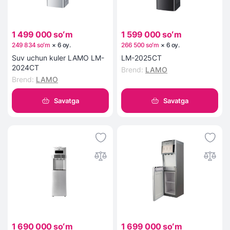
1 499 000 soʻm
1 599 000 soʻm
249 834 soʻm
×
6
oy
.
266 500 soʻm
×
6
oy
.
Suv uchun kuler LAMO LM-
LM-2025CT
2024CT
Brend
:
LAMO
Brend
:
LAMO
Savatga
Savatga
1 690 000 soʻm
1 699 000 soʻm