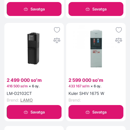
Savatga
Savatga
2 499 000 soʻm
2 599 000 soʻm
416 500 soʻm
×
6
oy
.
433 167 soʻm
×
6
oy
.
LM-D2102CT
Kuler SHIV 1675 W
Brend
:
LAMO
Brend
:
Savatga
Savatga