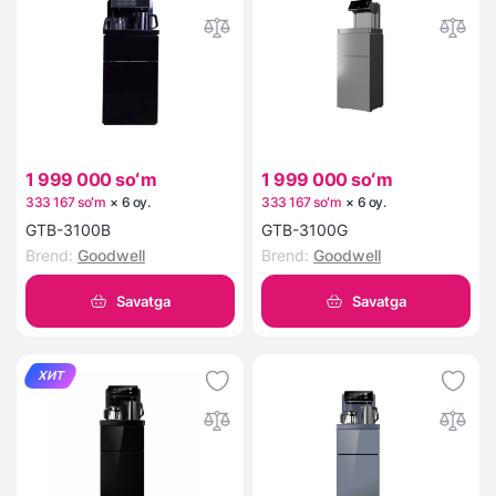
1 999 000 soʻm
1 999 000 soʻm
333 167 soʻm
×
6
oy
.
333 167 soʻm
×
6
oy
.
GTB-3100B
GTB-3100G
Brend
:
Goodwell
Brend
:
Goodwell
Savatga
Savatga
ХИТ