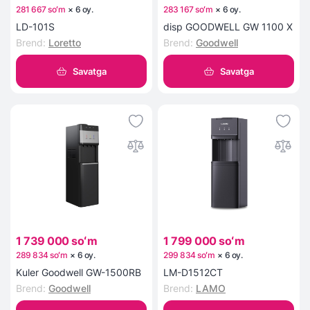
281 667 soʻm
×
6
oy
.
283 167 soʻm
×
6
oy
.
LD-101S
disp GOODWELL GW 1100 X
Brend
:
Loretto
Brend
:
Goodwell
Savatga
Savatga
1 739 000 soʻm
1 799 000 soʻm
289 834 soʻm
×
6
oy
.
299 834 soʻm
×
6
oy
.
Kuler Goodwell GW-1500RB
LM-D1512CT
Brend
:
Goodwell
Brend
:
LAMO