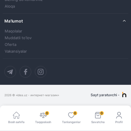
Aloqa
Ma'lumot
Maqolalar
Muddatli to'lov
Oferta
Vakansiyalar
Sayt yaratuvchi
-
2026
© «idea.uz - интернет-магазин»
0
0
0
Bosh sahifa
Taqqoslash
Tanlanganlar
Savatcha
Profil