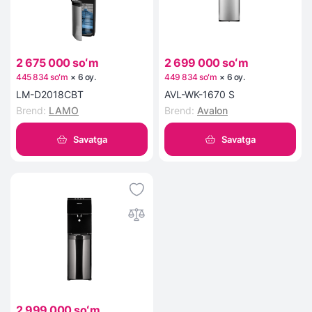
2 675 000 soʻm
2 699 000 soʻm
445 834 soʻm
×
6
oy
.
449 834 soʻm
×
6
oy
.
LM-D2018CBT
AVL-WK-1670 S
Brend
:
LAMO
Brend
:
Avalon
Savatga
Savatga
2 999 000 soʻm