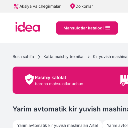
Aksiya va chegirmalar
Do'konlar
Mahsulotlar katalogi
Bosh sahifa
Katta maishiy texnika
Kir yuvish mashinal
Rasmiy kafolat
barcha mahsulotlar uchun
Yarim avtomatik kir yuvish mashina
Yarim avtomatik kir yuvish mashinalari
Artel
Yarim avtom