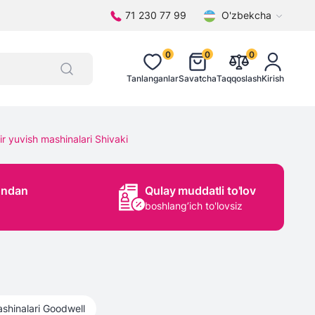
71 230 77 99
O'zbekcha
0
0
0
Tanlanganlar
Savatcha
Taqqoslash
Kirish
r yuvish mashinalari Shivaki
ondan
Qulay muddatli to'lov
boshlang’ich to'lovsiz
shinalari
Goodwell