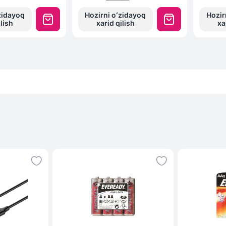
zidayoq
Hozirni oʻzidayoq
Hozir
ilish
xarid qilish
xa