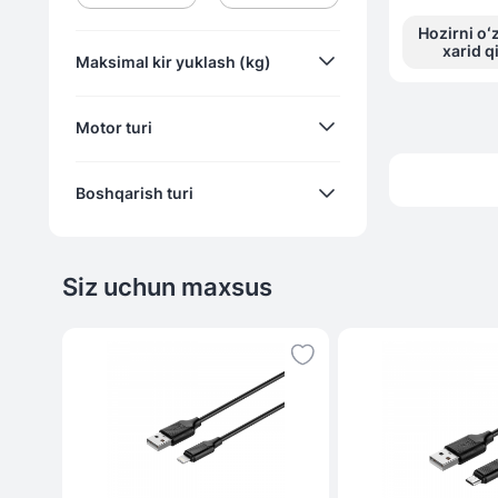
Hozirni oʻ
xarid q
Maksimal kir yuklash (kg)
Motor turi
7
Boshqarish turi
8
kollektor
9
standart
10
Siz uchun maxsus
mexanik
mexanik