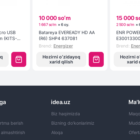
10 000 soʻm
15 000 s
1 667 soʻm
×
6
oy
.
2 500 soʻm
×
icro USB
Batareya EVEREADY HD AA
ENR POWER
1m (KITS-W-
(R6) SHP4 637081
E3001330
Brend
:
Energizer
Brend
:
Ener
oq
Hozirni oʻzidayoq
Hozirni o
xarid qilish
xarid 
rga
idea.uz
Ma'
Biz haqimizda
Maqol
rtma berish
Bizning do'konlarimiz
Mudda
 almashtirish
Aloqa
Ofert