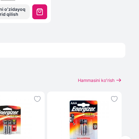
ni oʻzidayoq
rid qilish
Hammasini koʻrish