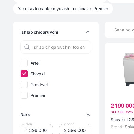
Yarim avtomatik kir yuvish mashinalari
Premier
Sana boʻy
Ishlab chiqaruvchi
Artel
Shivaki
Goodwell
Premier
2 199 00
366 500 soʻm
Narx
Shivaki TG
dan
gacha
Brend
:
Shiv