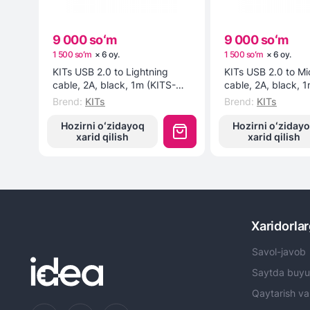
9 000 soʻm
9 000 soʻm
1 500 soʻm
×
6
oy
.
1 500 soʻm
×
6
oy
.
KITs USB 2.0 to Lightning
KITs USB 2.0 to M
cable, 2A, black, 1m (KITS-W-
cable, 2A, black, 
003) kabeli
002) kabeli
Brend
:
KITs
Brend
:
KITs
Hozirni oʻzidayoq
Hozirni oʻziday
xarid qilish
xarid qilish
Xaridorla
Savol-javob
Saytda buyu
Qaytarish va