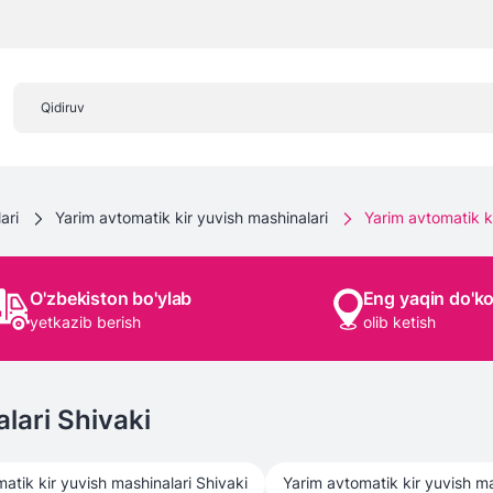
ari
Yarim avtomatik kir yuvish mashinalari
Yarim avtomatik ki
O'zbekiston bo'ylab
Eng yaqin do'k
yetkazib berish
olib ketish
lari Shivaki
atik kir yuvish mashinalari
Shivaki
Yarim avtomatik kir yuvish ma