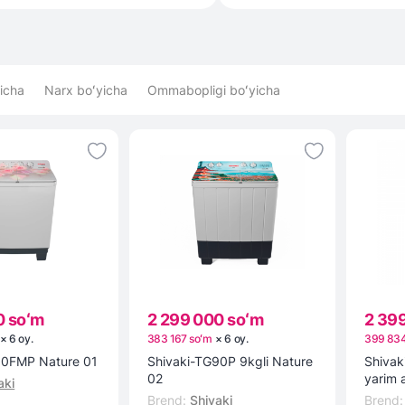
icha
Narx boʻyicha
Ommabopligi boʻyicha
0 soʻm
2 299 000 soʻm
2 39
×
6
oy
.
383 167 soʻm
×
6
oy
.
399 834
80FMP Nature 01
Shivaki-TG90P 9kgli Nature
Shivak
02
yarim 
aki
mashin
Brend
:
Shivaki
Brend
: