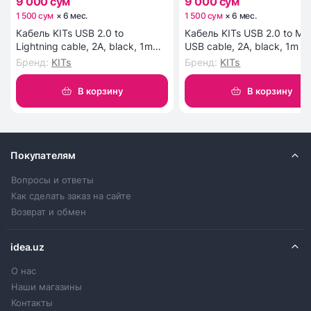
9 000 сум
9 000 сум
1 500 сум
×
6
мес
.
1 500 сум
×
6
мес
.
Кабель KITs USB 2.0 to
Кабель KITs USB 2.0 to Mic
Lightning cable, 2A, black, 1m
USB cable, 2A, black, 1m (
(KITS-W-003)
W-002)
Бренд
:
KITs
Бренд
:
KITs
В корзину
В корзину
Покупателям
Вопросы и ответы
Как сделать заказ на сайте
Возврат и обмен
idea.uz
О нас
Наши магазины
Контакты