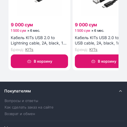
9 000 сум
9 000 сум
1 500 сум
×
6
мес
.
1 500 сум
×
6
мес
.
Кабель KITs USB 2.0 to
Кабель KITs USB 2.0 to Mic
Lightning cable, 2A, black, 1m
USB cable, 2A, black, 1m
(KITS-W-003)
(KITS-W-002)
Бренд
:
KITs
Бренд
:
KITs
В корзину
В корзину
Покупателям
Вопросы и ответы
Как сделать заказ на сайте
Возврат и обмен