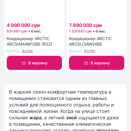
4 990 000 сум
7 990 000 сум
831 667 сум
×
6
мес
.
1 331 667 сум
×
6
мес
.
Кондиционер ARCTIC
Кондиционер ARCTIC
ARCSIM4AW12BE (R32)
ARCSIJ3AW24BE
Бренд
:
Arctic
Бренд
:
Arctic
В корзину
В корзину
В жаркий сезон комфортная температура в
помещении становится одним из главных
условий для полноценного отдыха, работы и
повседневной жизни. Когда на улице стоит
сильная
жара
, а летний
зной
ощущается даже
в помещении, качественная климатическая
техника помогает создать приятную
прохладу