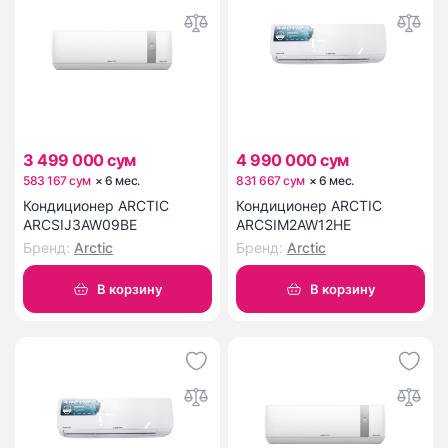
3 499 000 сум
4 990 000 сум
583 167 сум
×
6
мес
.
831 667 сум
×
6
мес
.
Кондиционер ARCTIC
Кондиционер ARCTIC
ARCSIJ3AW09BE
ARCSIM2AW12HE
Бренд
:
Arctic
Бренд
:
Arctic
В корзину
В корзину