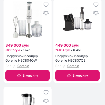
349 000 сум
449 000 сум
58 167 сум
×
6
мес
.
74 834 сум
×
6
мес
.
Погружной блендер
Погружной блендер
Gorenje HBC804QW
Gorenje HBC807QB
Бренд
:
Gorenje
Бренд
:
Gorenje
В корзину
В корзину