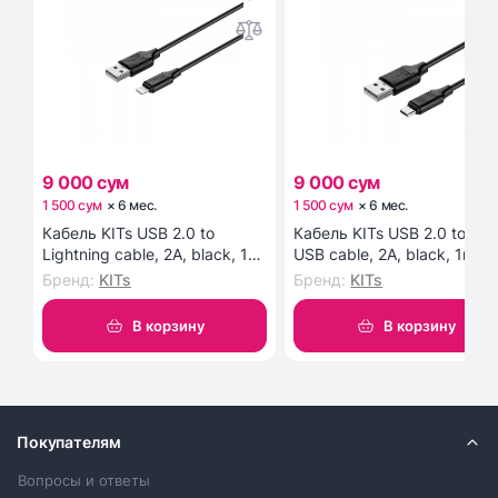
9 000 сум
9 000 сум
1 500 сум
×
6
мес
.
1 500 сум
×
6
мес
.
Кабель KITs USB 2.0 to
Кабель KITs USB 2.0 to Mic
Lightning cable, 2A, black, 1m
USB cable, 2A, black, 1m
(KITS-W-003)
(KITS-W-002)
Бренд
:
KITs
Бренд
:
KITs
В корзину
В корзину
Покупателям
Вопросы и ответы