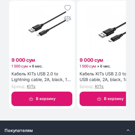
9 000 сум
9 000 сум
1 500 сум
×
6
мес
.
1 500 сум
×
6
мес
.
Кабель KITs USB 2.0 to
Кабель KITs USB 2.0 to Mic
Lightning cable, 2A, black, 1m
USB cable, 2A, black, 1m
(KITS-W-003)
(KITS-W-002)
Бренд
:
KITs
Бренд
:
KITs
В корзину
В корзину
Покупателям