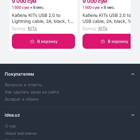
9 000 сум
9 000 сум
1 500 сум
×
6
мес
.
1 500 сум
×
6
мес
.
Кабель KITs USB 2.0 to
Кабель KITs USB 2.0 to Mic
Lightning cable, 2A, black, 1m
USB cable, 2A, black, 1m
(KITS-W-003)
(KITS-W-002)
Бренд
:
KITs
Бренд
:
KITs
В корзину
В корзину
Покупателям
Вопросы и ответы
Как сделать заказ на сайте
Возврат и обмен
idea.uz
О нас
Наши магазины