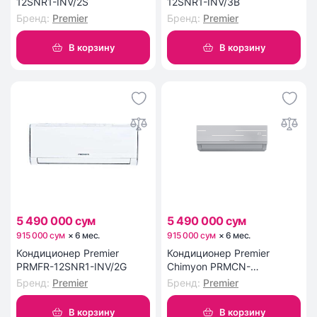
12SNR1-INV/2S
12SNR1-INV/3B
Бренд
:
Premier
Бренд
:
Premier
В корзину
В корзину
5 490 000 сум
5 490 000 сум
915 000 сум
×
6
мес
.
915 000 сум
×
6
мес
.
Кондиционер Premier
Кондиционер Premier
PRMFR-12SNR1-INV/2G
Chimyon PRMCN-
12SDNA2C
Бренд
:
Premier
Бренд
:
Premier
В корзину
В корзину