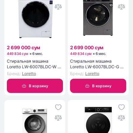
2 699 000 сум
2 699 000 сум
449 834 сум
×
6
мес
.
449 834 сум
×
6
мес
.
Стиральная машина
Стиральная машина
Loretto LW-6007BLDC-W 6
Loretto LW-6007BLDC-G 6
кг
кг
Бренд
:
Loretto
Бренд
:
Loretto
В корзину
В корзину