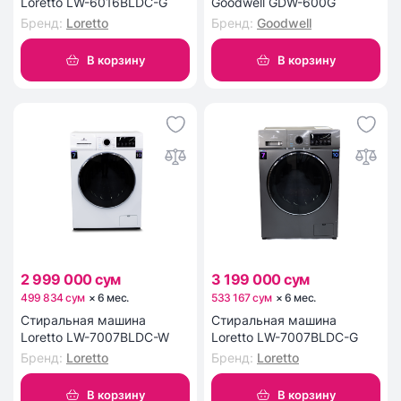
Loretto LW-6016BLDC-G
Goodwell GDW-600G
Бренд
:
Loretto
Бренд
:
Goodwell
В корзину
В корзину
2 999 000 сум
3 199 000 сум
499 834 сум
×
6
мес
.
533 167 сум
×
6
мес
.
Стиральная машина
Стиральная машина
Loretto LW-7007BLDC-W
Loretto LW-7007BLDC-G
Бренд
:
Loretto
Бренд
:
Loretto
В корзину
В корзину