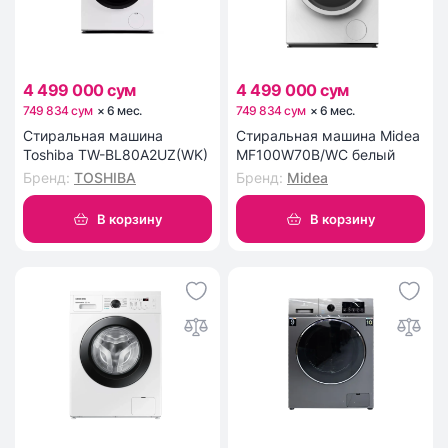
4 499 000 сум
4 499 000 сум
749 834 сум
×
6
мес
.
749 834 сум
×
6
мес
.
Стиральная машина
Стиральная машина Midea
Toshiba TW-BL80A2UZ(WK)
MF100W70B/WC белый
Бренд
:
TOSHIBA
Бренд
:
Midea
В корзину
В корзину