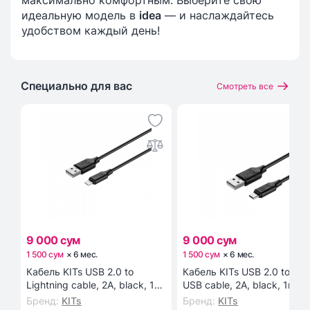
максимально комфортным. Выберите свою
идеальную модель в
idea
— и наслаждайтесь
удобством каждый день!
Специально для вас
Смотреть все
9 000 сум
9 000 сум
1 500 сум
×
6
мес
.
1 500 сум
×
6
мес
.
Кабель KITs USB 2.0 to
Кабель KITs USB 2.0 to Mic
Lightning cable, 2A, black, 1m
USB cable, 2A, black, 1m
(KITS-W-003)
(KITS-W-002)
Бренд
:
KITs
Бренд
:
KITs