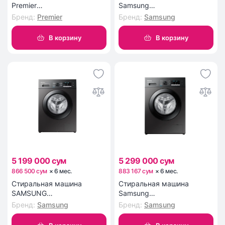
Premier
Samsung
PRM10F1402SIN/DG
WW70AGAS22AELD
Бренд
:
Premier
Бренд
:
Samsung
В корзину
В корзину
5 199 000 сум
5 299 000 сум
866 500 сум
×
6
мес
.
883 167 сум
×
6
мес
.
Стиральная машина
Стиральная машина
SAMSUNG
Samsung
WW70AG5S21CXLD
WW70AGAS22AXLD 7 кг
Бренд
:
Samsung
Бренд
:
Samsung