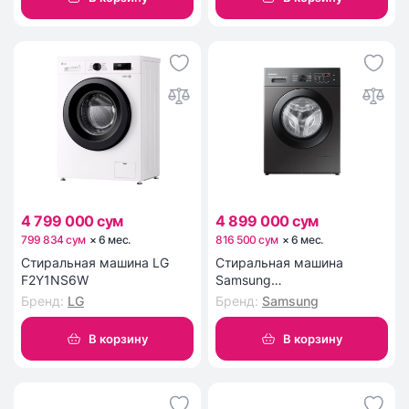
4 799 000 сум
4 899 000 сум
799 834 сум
×
6
мес
.
816 500 сум
×
6
мес
.
Стиральная машина LG
Стиральная машина
F2Y1NS6W
Samsung
WW65AG4S21CXLD
Бренд
:
LG
Бренд
:
Samsung
В корзину
В корзину