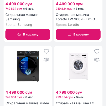
4 499 000 сум
4 499 000 сум
749 834 сум
×
6
мес
.
749 834 сум
×
6
мес
.
Стиральная машина
Стиральная машина
Samsung
Loretto LW-9007BLDC-G 9
WW60AG4S00CELD
кг
Бренд
:
Samsung
Бренд
:
Loretto
В корзину
В корзину
4 499 000 сум
4 799 000 сум
749 834 сум
×
6
мес
.
799 834 сум
×
6
мес
.
Стиральная машина Midea
Стиральная машина LG