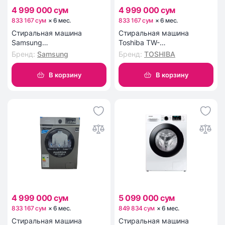
4 999 000 сум
4 999 000 сум
833 167 сум
×
6
мес
.
833 167 сум
×
6
мес
.
Стиральная машина
Стиральная машина
Samsung
Toshiba TW-
WW70AG5S21EELD
BL100A4UZ(WK)
Бренд
:
Samsung
Бренд
:
TOSHIBA
В корзину
В корзину
4 999 000 сум
5 099 000 сум
833 167 сум
×
6
мес
.
849 834 сум
×
6
мес
.
Стиральная машина
Стиральная машина