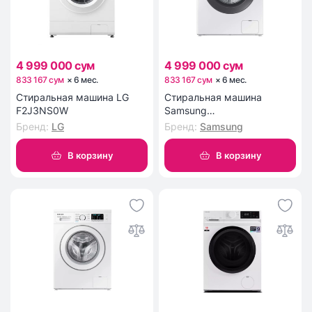
4 999 000 сум
4 999 000 сум
833 167 сум
×
6
мес
.
833 167 сум
×
6
мес
.
Стиральная машина LG
Стиральная машина
F2J3NS0W
Samsung
WW70AG4S21VELD
Бренд
:
LG
Бренд
:
Samsung
В корзину
В корзину