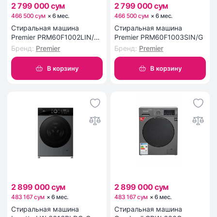
2 799 000 сум
2 799 000 сум
466 500 сум
×
6
мес
.
466 500 сум
×
6
мес
.
Стиральная машина
Стиральная машина
Premier PRM60F1002LIN/G
Premier PRM60F1003SIN/G
6 кг
Бренд
:
Premier
Бренд
:
Premier
В корзину
В корзину
2 899 000 сум
2 899 000 сум
483 167 сум
×
6
мес
.
483 167 сум
×
6
мес
.
Стиральная машина
Стиральная машина