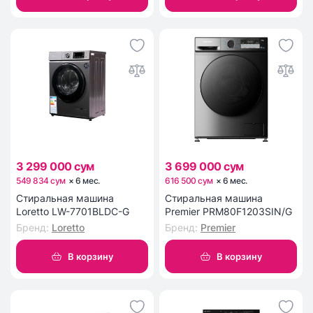
3 299 000 сум
3 699 000 сум
549 834 сум
×
6
мес
.
616 500 сум
×
6
мес
.
Стиральная машина
Стиральная машина
Loretto LW-7701BLDC-G
Premier PRM80F1203SIN/G
Бренд
:
Loretto
Бренд
:
Premier
В корзину
В корзину