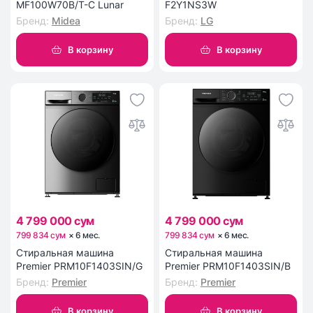
MF100W70B/T-C Lunar
F2Y1NS3W
Бренд
:
Midea
Бренд
:
LG
В корзину
В корзину
4 799 000 сум
4 799 000 сум
799 834 сум
×
6
мес
.
799 834 сум
×
6
мес
.
Стиральная машина
Стиральная машина
Premier PRM10F1403SIN/G
Premier PRM10F1403SIN/B
Бренд
:
Premier
Бренд
:
Premier
В корзину
В корзину