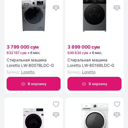
3 799 000 сум
3 899 000 сум
633 167 сум
×
6
мес
.
649 834 сум
×
6
мес
.
Стиральная машина
Стиральная машина
Loretto LW-8007BLDC-G
Loretto LW-8016BLDC-G
Бренд
:
Loretto
Бренд
:
Loretto
В корзину
В корзину