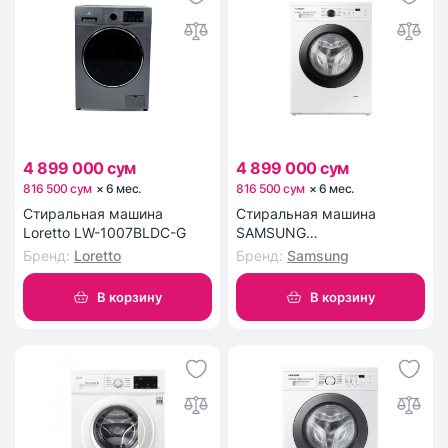
4 899 000 сум
4 899 000 сум
816 500 сум
×
6
мес
.
816 500 сум
×
6
мес
.
Стиральная машина
Стиральная машина
Loretto LW-1007BLDC-G
SAMSUNG
WW65AG4S21CELD 6,5 кг
Бренд
:
Loretto
Бренд
:
Samsung
В корзину
В корзину