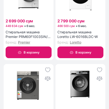
2 699 000 сум
2 799 000 сум
449 834 сум
×
6
мес
.
466 500 сум
×
6
мес
.
Стиральная машина
Стиральная машина
Premier PRM60F1003SIN/W
Loretto LW-6016BLDC-W
6 кг
Бренд
:
Premier
Бренд
:
Loretto
В корзину
В корзину