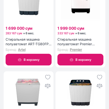
1 699 000 сум
1 999 000 сум
283 167 сум
×
6
мес
.
333 167 сум
×
6
мес
.
Стиральная машина
Стиральная машина
полуавтомат ART-TG80FP
полуавтомат Premier
NATURE 01
PRMWM07-CCP8
Бренд
:
Artel
Бренд
:
Premier
В корзину
В корзину