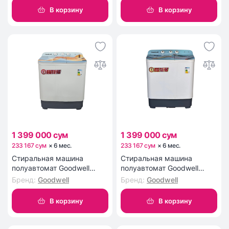
В корзину
В корзину
1 399 000 сум
1 399 000 сум
233 167 сум
×
6
мес
.
233 167 сум
×
6
мес
.
Стиральная машина
Стиральная машина
полуавтомат Goodwell
полуавтомат Goodwell
GTW-733
GTW-734
Бренд
:
Goodwell
Бренд
:
Goodwell
В корзину
В корзину