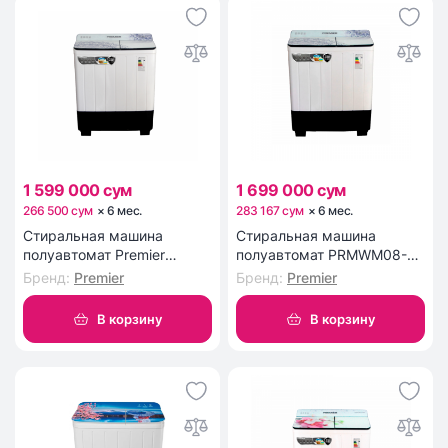
1 599 000 сум
1 699 000 сум
266 500 сум
×
6
мес
.
283 167 сум
×
6
мес
.
Стиральная машина
Стиральная машина
полуавтомат Premier
полуавтомат PRMWM08-
PRMWM07-CCP
CCP
Бренд
:
Premier
Бренд
:
Premier
В корзину
В корзину