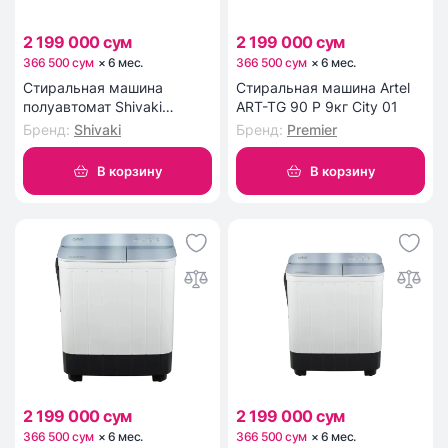
2 199 000 сум
2 199 000 сум
366 500 сум
×
6
мес
.
366 500 сум
×
6
мес
.
Стиральная машина
Стиральная машина Artel
полуавтомат Shivaki
ART-TG 90 P 9кг City 01
TG80FMP Nature 01
Бренд
:
Shivaki
Бренд
:
Premier
В корзину
В корзину
2 199 000 сум
2 199 000 сум
366 500 сум
×
6
мес
.
366 500 сум
×
6
мес
.