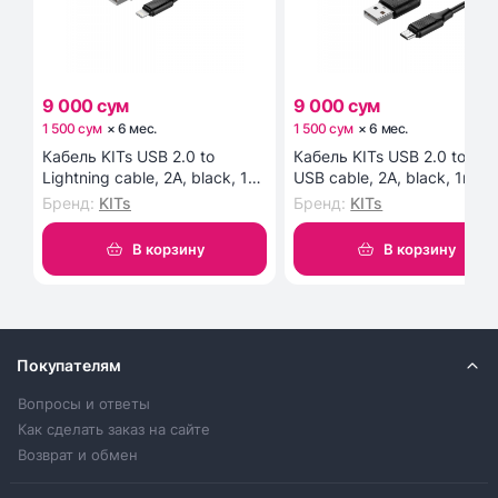
9 000 сум
9 000 сум
1 500 сум
×
6
мес
.
1 500 сум
×
6
мес
.
Кабель KITs USB 2.0 to
Кабель KITs USB 2.0 to Mic
Lightning cable, 2A, black, 1m
USB cable, 2A, black, 1m
(KITS-W-003)
(KITS-W-002)
Бренд
:
KITs
Бренд
:
KITs
В корзину
В корзину
Покупателям
Вопросы и ответы
Как сделать заказ на сайте
Возврат и обмен