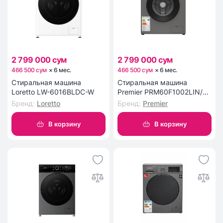
2 799 000 сум
2 799 000 сум
466 500 сум
×
6
мес
.
466 500 сум
×
6
мес
.
Стиральная машина
Стиральная машина
Loretto LW-6016BLDC-W
Premier PRM60F1002LIN/G
6 кг
Бренд
:
Loretto
Бренд
:
Premier
В корзину
В корзину