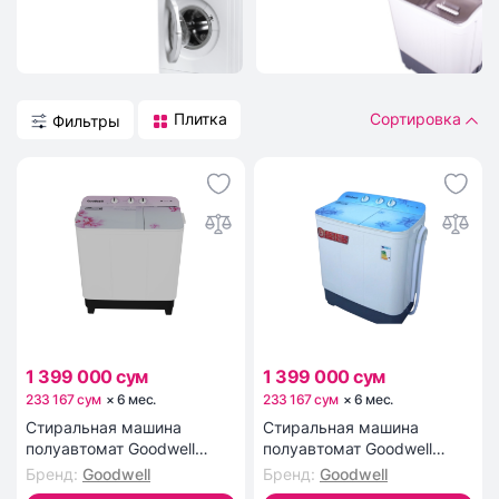
Плитка
Сортировка
Фильтры
1 399 000 сум
1 399 000 сум
233 167 сум
×
6
мес
.
233 167 сум
×
6
мес
.
Стиральная машина
Стиральная машина
полуавтомат Goodwell
полуавтомат Goodwell
GTW-736
GTW-735
Бренд
:
Goodwell
Бренд
:
Goodwell