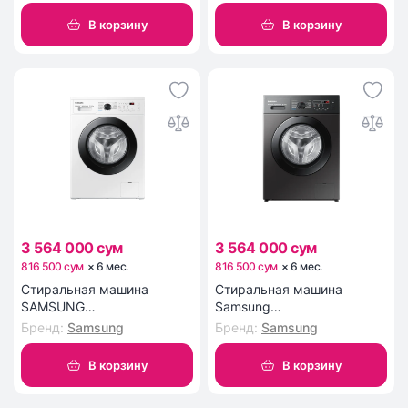
В корзину
В корзину
3 564 000 сум
3 564 000 сум
816 500 сум
×
6
мес
.
816 500 сум
×
6
мес
.
Стиральная машина
Стиральная машина
SAMSUNG
Samsung
WW65AG4S21CELD 6,5 кг
WW65AG4S21CXLD
Бренд
:
Samsung
Бренд
:
Samsung
В корзину
В корзину