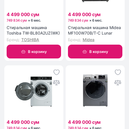
4 499 000 сум
4 499 000 сум
749 834 сум
×
6
мес
.
749 834 сум
×
6
мес
.
Стиральная машина
Стиральная машина Midea
Toshiba TW-BL80A2UZ(WK)
MF100W70B/T-C Lunar
Бренд
:
TOSHIBA
Бренд
:
Midea
В корзину
В корзину
4 499 000 сум
4 499 000 сум
749 834 сум
×
6
мес
.
749 834 сум
×
6
мес
.