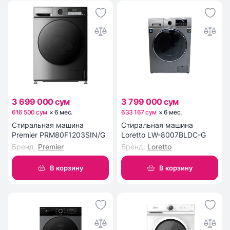
3 699 000 сум
3 799 000 сум
616 500 сум
×
6
мес
.
633 167 сум
×
6
мес
.
Стиральная машина
Стиральная машина
Premier PRM80F1203SIN/G
Loretto LW-8007BLDC-G
Бренд
:
Premier
Бренд
:
Loretto
В корзину
В корзину