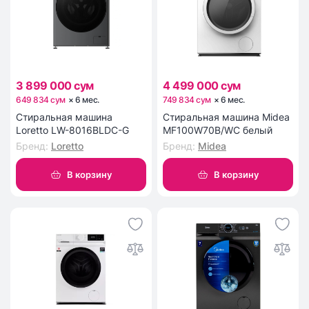
3 899 000 сум
4 499 000 сум
649 834 сум
×
6
мес
.
749 834 сум
×
6
мес
.
Стиральная машина
Стиральная машина Midea
Loretto LW-8016BLDC-G
MF100W70B/WC белый
Бренд
:
Loretto
Бренд
:
Midea
В корзину
В корзину