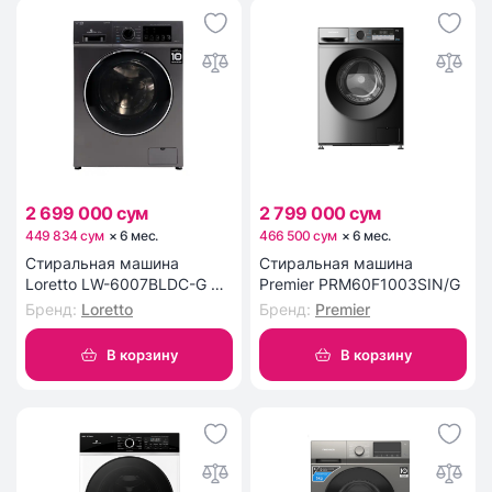
2 699 000 сум
2 799 000 сум
449 834 сум
×
6
мес
.
466 500 сум
×
6
мес
.
Стиральная машина
Стиральная машина
Loretto LW-6007BLDC-G 6
Premier PRM60F1003SIN/G
кг
Бренд
:
Loretto
Бренд
:
Premier
В корзину
В корзину