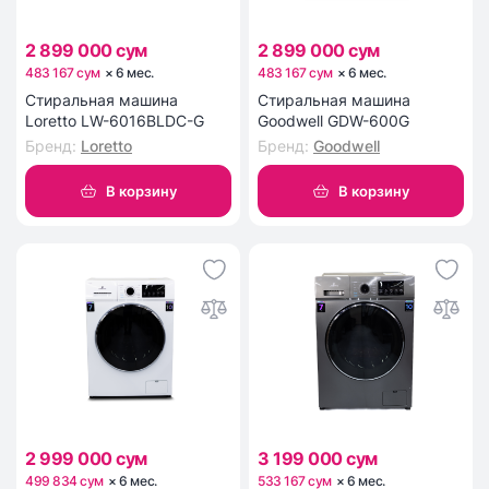
2 899 000 сум
2 899 000 сум
483 167 сум
×
6
мес
.
483 167 сум
×
6
мес
.
Стиральная машина
Стиральная машина
Loretto LW-6016BLDC-G
Goodwell GDW-600G
Бренд
:
Loretto
Бренд
:
Goodwell
В корзину
В корзину
2 999 000 сум
3 199 000 сум
499 834 сум
×
6
мес
.
533 167 сум
×
6
мес
.