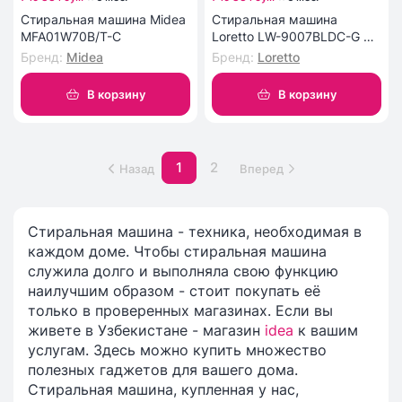
Стиральная машина Midea
Стиральная машина
MFA01W70B/T-C
Loretto LW-9007BLDC-G 9
кг
Бренд
:
Midea
Бренд
:
Loretto
В корзину
В корзину
1
2
Назад
Вперед
Стиральная машина - техника, необходимая в
каждом доме. Чтобы стиральная машина
служила долго и выполняла свою функцию
наилучшим образом - стоит покупать её
только в проверенных магазинах. Если вы
живете в Узбекистане - магазин
idea
к вашим
услугам. Здесь можно купить множество
полезных гаджетов для вашего дома.
Стиральная машина, купленная у нас,