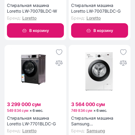
Стиральная машина
Стиральная машина
Loretto LW-7007BLDC-W
Loretto LW-7007BLDC-G
Бренд
:
Loretto
Бренд
:
Loretto
В корзину
В корзину
3 299 000 сум
3 564 000 сум
549 834 сум
×
6
мес
.
749 834 сум
×
6
мес
.
Стиральная машина
Стиральная машина
Loretto LW-7701BLDC-G
Samsung
WW60AG4S00CELD
Бренд
:
Loretto
Бренд
:
Samsung