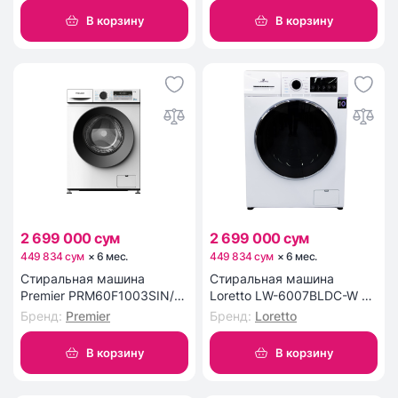
В корзину
В корзину
2 699 000 сум
2 699 000 сум
449 834 сум
×
6
мес
.
449 834 сум
×
6
мес
.
Стиральная машина
Стиральная машина
Premier PRM60F1003SIN/W
Loretto LW-6007BLDC-W 6
6 кг
кг
Бренд
:
Premier
Бренд
:
Loretto
В корзину
В корзину