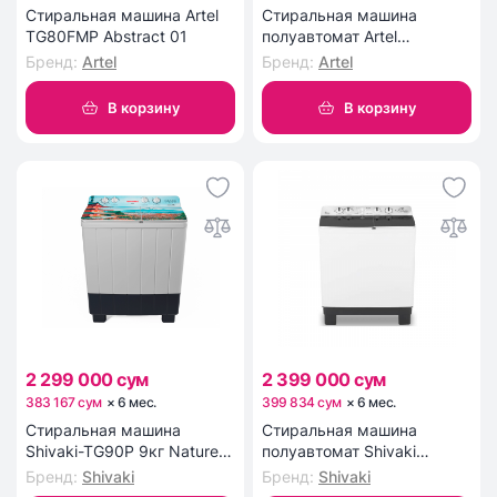
Стиральная машина Artel
Стиральная машина
TG80FMP Abstract 01
полуавтомат Artel
TG80FMP Nature 01
Бренд
:
Artel
Бренд
:
Artel
В корзину
В корзину
2 299 000 сум
2 399 000 сум
383 167 сум
×
6
мес
.
399 834 сум
×
6
мес
.
Стиральная машина
Стиральная машина
Shivaki-TG90P 9кг Nature
полуавтомат Shivaki
02
Shivaki-TG100FP 10кг
Бренд
:
Shivaki
Бренд
:
Shivaki
Nature 01