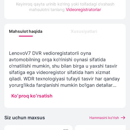
Keyinroq qayta urinib ko‘ring yoki toifadagi o‘xshash
mahsulotni tanlang
Videoregistratorlar
Mahsulot haqida
Xususiyatlari
LenovoV7 DVR vedioregistatorli oyna
avtomobilning orqa ko‘rinishi oynasi sifatida
o‘rnatilishi mumkin, shu bilan birga u yaxshi tasvir
sifatiga ega videoregistor sifatida ham xizmat
qiladi. WDR texnologiyasi tufayli tasvir har qanday
yorurg‘likda farqlanishi mumkin bo‘lgan detallar
bilan aniq bo‘ladi.
Koʻproq koʻrsatish
Siz uchun maxsus
Hammasini koʻrish