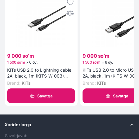
9 000 soʻm
9 000 soʻm
1 500 soʻm
×
6
oy
.
1 500 soʻm
×
6
oy
.
KITs USB 2.0 to Lightning cable,
KITs USB 2.0 to Micro USB 
2A, black, 1m (KITS-W-003)
2A, black, 1m (KITS-W-002
kabeli
kabeli
Brend
:
KITs
Brend
:
KITs
Savatga
Savatga
Xaridorlarga
Savol-javob