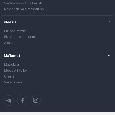
Saytda buyurtma berish
Qaytarish va almashtirish
idea.uz
Biz haqimizda
Bizning do'konlarimiz
Aloqa
Ma'lumot
Maqolalar
Muddatli to'lov
Oferta
Vakansiyalar