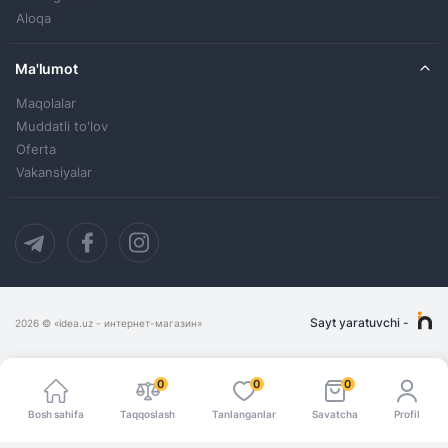
Aloqa
Ma'lumot
Maqolalar
Muddatli to'lov
Oferta
Vakansiyalar
Sayt yaratuvchi
-
2026
© «idea.uz - интернет-магазин»
0
0
0
Bosh sahifa
Taqqoslash
Tanlanganlar
Savatcha
Profil