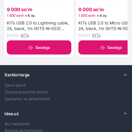
9 000 soʻm
9 000 soʻm
1 500 soʻm
×
6
oy
.
1 500 soʻm
×
6
oy
.
KITs USB 2.0 to Lightning cable,
KITs USB 2.0 to Micro USB 
2A, black, 1m (KITS-W-003)
2A, black, 1m (KITS-W-002
kabeli
kabeli
Brend
:
KITs
Brend
:
KITs
Savatga
Savatga
Xaridorlarga
Savol-javob
Saytda buyurtma berish
Qaytarish va almashtirish
idea.uz
Biz haqimizda
Bizning do'konlarimiz