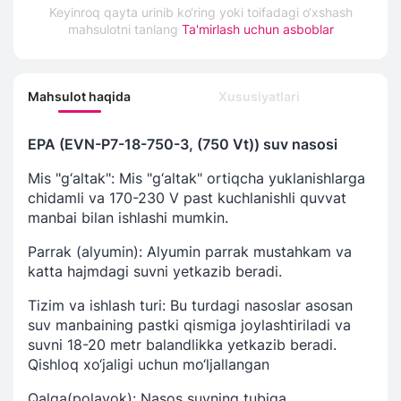
Keyinroq qayta urinib ko‘ring yoki toifadagi o‘xshash
mahsulotni tanlang
Ta'mirlash uchun asboblar
Mahsulot haqida
Xususiyatlari
EPA (EVN-P7-18-750-3, (750 Vt)) suv nasosi
Mis "g‘altak": Mis "g‘altak" ortiqcha yuklanishlarga
chidamli va 170-230 V past kuchlanishli quvvat
manbai bilan ishlashi mumkin.
Parrak (alyumin): Alyumin parrak mustahkam va
katta hajmdagi suvni yetkazib beradi.
Tizim va ishlash turi: Bu turdagi nasoslar asosan
suv manbaining pastki qismiga joylashtiriladi va
suvni 18-20 metr balandlikka yetkazib beradi.
Qishloq xo‘jaligi uchun mo‘ljallangan
Qalqa(polavok): Nasos suvning tubiga