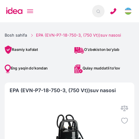
Bosh sahifa
EPA (EVN-P7-18-750-3, (750 Vt))suv nasosi
O'zbekiston bo'ylab
Rasmiy kafolat
Eng yaqin do'kondan
Qulay muddatli to'lov
EPA (EVN-P7-18-750-3, (750 Vt))suv nasosi