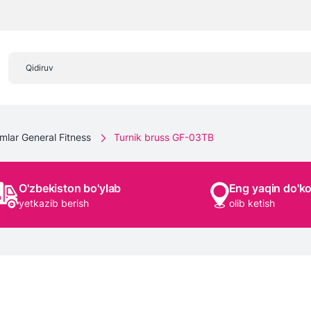
lar General Fitness
Turnik bruss GF-03TB
O'zbekiston bo'ylab
Eng yaqin do'k
yetkazib berish
olib ketish