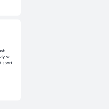
ash
viy va
t sport