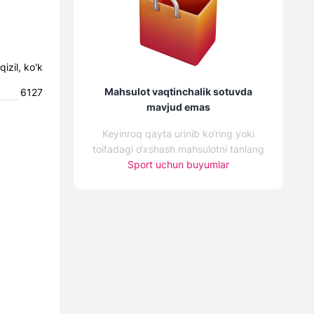
qizil, ko'k
Mahsulot vaqtinchalik sotuvda
6127
mavjud emas
Keyinroq qayta urinib ko‘ring yoki
toifadagi o‘xshash mahsulotni tanlang
Sport uchun buyumlar