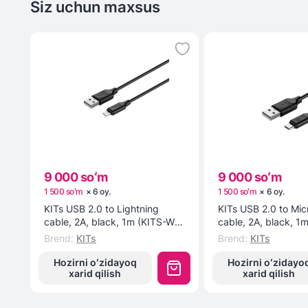
Siz uchun maxsus
9 000 soʻm
9 000 soʻm
1 500 soʻm
×
6
oy
.
1 500 soʻm
×
6
oy
.
KITs USB 2.0 to Lightning
KITs USB 2.0 to Mi
cable, 2A, black, 1m (KITS-W-
cable, 2A, black, 1
003) kabeli
002) kabeli
Brend
:
KITs
Brend
:
KITs
Hozirni oʻzidayoq
Hozirni oʻzidayo
xarid qilish
xarid qilish