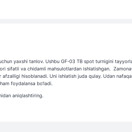
 uchun yaxshi tanlov. Ushbu GF-03 TB spot turnigini tayyorl
ri sifatli va chidamli mahsulotlardan ishlatishgan. Zamona
afzalligi hisoblanadi. Uni ishlatish juda qulay. Udan nafaqa
da ham foydalansa bo‘ladi.
idan aniqlashtiring.