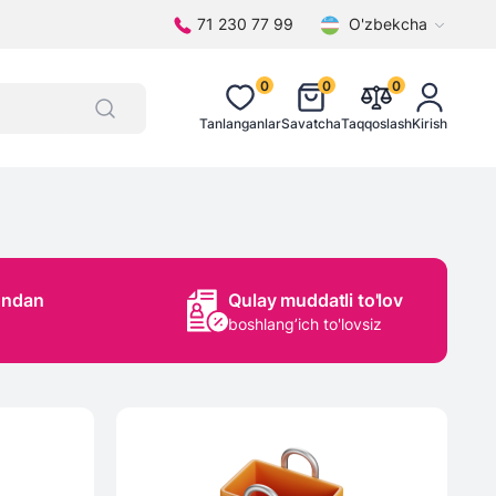
71 230 77 99
O'zbekcha
0
0
0
Tanlanganlar
Savatcha
Taqqoslash
Kirish
ondan
Qulay muddatli to'lov
boshlang’ich to'lovsiz