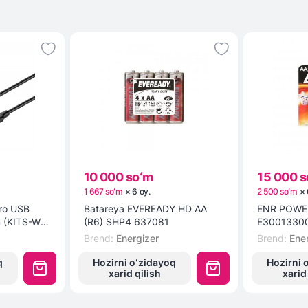
10 000 soʻm
15 000 s
1 667 soʻm
×
6
oy
.
2 500 soʻm
×
cro USB
Batareya EVEREADY HD AA
ENR POWER
m (KITS-W-
(R6) SHP4 637081
E3001330
Brend
:
Energizer
Brend
:
Ene
q
Hozirni oʻzidayoq
Hozirni 
xarid qilish
xarid