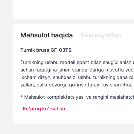
Mahsulot haqida
Xususiyatlari
Turnik bruss GF-03TB
Turnikning ushbu modeli sport bilan shug‘ullanish
uchun faqatgina jahon standartlariga muvofiq yuqo
ixcham dizyn, shubxasiz, ushbu turnikning yana bir 
zallari, balki devorga qotirish tufayli uy sharoiti
* Mahsulot komplektatsiyasi va rangini maslahatch
Koʻproq koʻrsatish