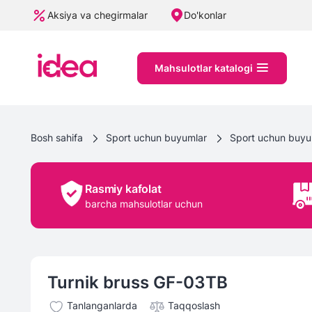
Aksiya va chegirmalar
Do'konlar
Mahsulotlar katalogi
Bosh sahifa
Sport uchun buyumlar
Sport uchun buyum
Rasmiy kafolat
barcha mahsulotlar uchun
Turnik bruss GF-03TB
Tanlanganlarda
Taqqoslash