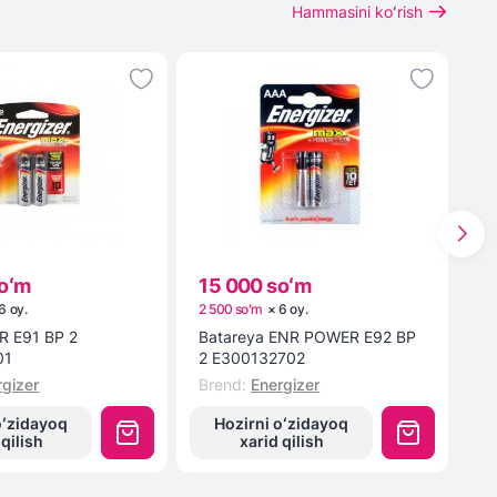
Hammasini koʻrish
oʻm
15 000 soʻm
1
6
oy
.
2 500 soʻm
×
6
oy
.
3 
 E91 BP 2
Batareya ENR POWER E92 BP
2
01
2 E300132702
Br
rgizer
Brend
:
Energizer
oʻzidayoq
Hozirni oʻzidayoq
 qilish
xarid qilish