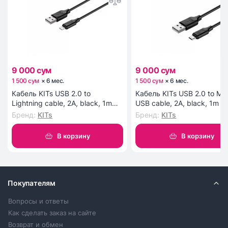
9 000 сум
9 000 сум
1 500 сум
×
6
мес
.
1 500 сум
×
6
мес
.
Кабель KITs USB 2.0 to
Кабель KITs USB 2.0 to Mic
Lightning cable, 2A, black, 1m
USB cable, 2A, black, 1m (
(KITS-W-003)
W-002)
Бренд
:
KITs
Бренд
:
KITs
В корзину
В корзину
Покупателям
Вопросы и ответы
Как сделать заказ на сайте
Возврат и обмен