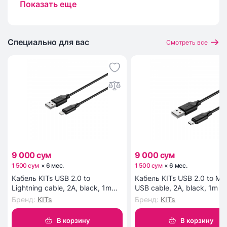
Показать еще
качественные снимки, а фронтальная камера на
8 МП идеальна для селфи и видеозвонков.
Аккумулятор емкостью 5000 мАч обеспечивает
длительное время работы без подзарядки.
Специально для вас
Смотреть все
9 000 сум
9 000 сум
1 500 сум
×
6
мес
.
1 500 сум
×
6
мес
.
Кабель KITs USB 2.0 to
Кабель KITs USB 2.0 to Mic
Lightning cable, 2A, black, 1m
USB cable, 2A, black, 1m (
(KITS-W-003)
W-002)
Бренд
:
KITs
Бренд
:
KITs
В корзину
В корзину