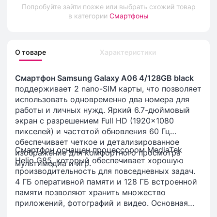
Попробуйте зайти позже или выбрать схожий товар
в категории
Смартфоны
О товаре
Характеристики
Смартфон Samsung Galaxy A06 4/128GB black
поддерживает 2 nano-SIM карты, что позволяет
использовать одновременно два номера для
работы и личных нужд. Яркий 6.7-дюймовый
экран с разрешением Full HD (1920x1080
пикселей) и частотой обновления 60 Гц
обеспечивает четкое и детализированное
Смартфон оснащен процессором MediaTek
изображение для комфортного просмотра
Helio G85, который обеспечивает хорошую
мультимедиа и игр.
производительность для повседневных задач.
4 ГБ оперативной памяти и 128 ГБ встроенной
памяти позволяют хранить множество
приложений, фотографий и видео. Основная
камера с разрешением 50 МП обеспечивает