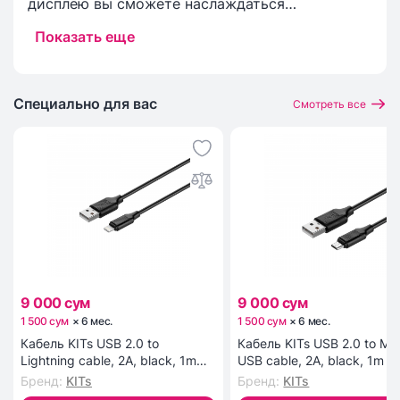
дисплею вы сможете наслаждаться
великолепной графикой, смотреть фильмы и
Показать еще
играть в игры с высоким уровнем детализации.
Специально для вас
Смотреть все
9 000 сум
9 000 сум
1 500 сум
×
6
мес
.
1 500 сум
×
6
мес
.
Кабель KITs USB 2.0 to
Кабель KITs USB 2.0 to Mic
Lightning cable, 2A, black, 1m
USB cable, 2A, black, 1m (
(KITS-W-003)
W-002)
Бренд
:
KITs
Бренд
:
KITs