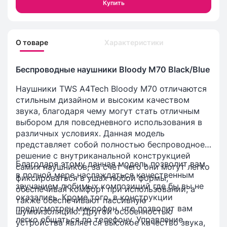
Купить
О товаре
Характеристики
Беспроводные наушники Bloody M70 Black/Blue
Наушники TWS A4Tech Bloody M70 отличаются
стильным дизайном и высоким качеством
звука, благодаря чему могут стать отличным
выбором для повседневного использования в
различных условиях. Данная модель
представляет собой полностью беспроводное
решение с внутриканальной конструкцией
Благодаря этому данная модель позволит вам
самих наушников, за счет чего они могут легко
в полной мере наслаждаться качественным
фиксироваться в ушах любой формы,
звучанием любимых композиций где бы вы не
обеспечивая комфорт при использовании, а
оказались. Кроме того, в конструкции
также обеспечивают пассивную
предусмотрен микрофон, что позволит вам
шумоизоляцию. Другой особенностью
легко общаться по телефону. Управление
устройства является высокое качество звука,