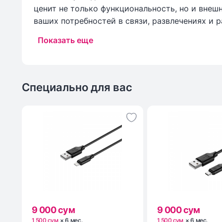
ценит не только функциональность, но и внеш
ваших потребностей в связи, развлечениях и р
Показать еще
Специально для вас
9 000 сум
9 000 сум
1 500 сум
×
6
мес
.
1 500 сум
×
6
мес
.