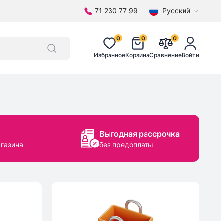
71 230 77 99
Русский
0
0
0
Избранное
Корзина
Сравнение
Войти
Выгодная рассрочка
агазина
без предоплаты