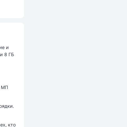
ие и
и 8 ГБ
8 МП
рядки.
ех, кто