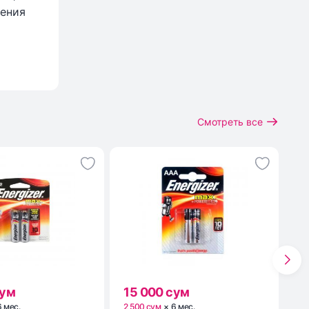
рения
Смотреть все
сум
15 000 сум
1
6
мес
.
2 500 сум
×
6
мес
.
3 