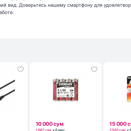
ний вид. Доверьтесь нашему смартфону для удовлетво
аботе.
10 000 сум
15 000 
1 667 сум
×
6
мес
.
2 500 сум
×