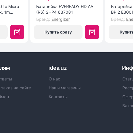
0 to Micro
Батарейка EVEREADY HD AA
Батарейка ENR POWER E9
k, 1m
(R6) SHP4 637081
BP 2 E300
Бренд
:
Energizer
Бренд
:
Ene
Купить сразу
Купит
елям
idea.uz
Инф
ответы
О нас
Стат
 заказ на сайте
Наши магазины
Расс
бмен
Контакты
Офер
Вака