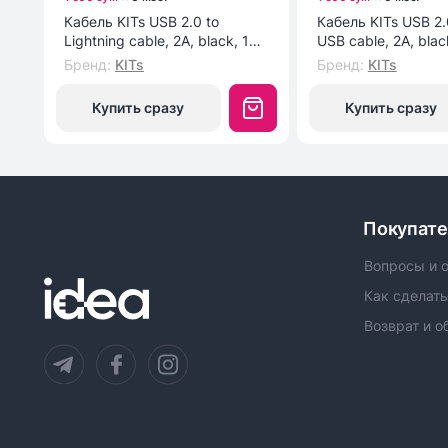
Кабель KITs USB 2.0 to
Кабель KITs USB 2.
Lightning cable, 2A, black, 1m
USB cable, 2A, blac
(KITS-W-003)
(KITS-W-002)
Бренд
:
KITs
Бренд
:
KITs
Купить сразу
Купить сразу
Покупат
Вопросы и 
Как сделать
Возврат и о