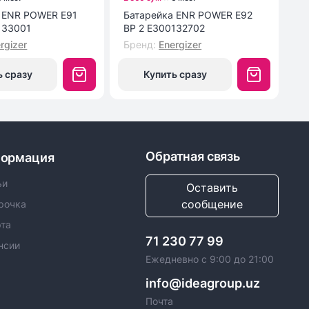
1
Батарейка ENR POWER E92
Мы
133001
BP 2 E300132702
M
rgizer
Бренд
:
Energizer
Б
ь сразу
Купить сразу
Обратная связь
ормация
ьи
Оставить
сообщение
рочка
та
71 230 77 99
нсии
Ежедневно с 9:00 до 21:00
info@ideagroup.uz
Почта