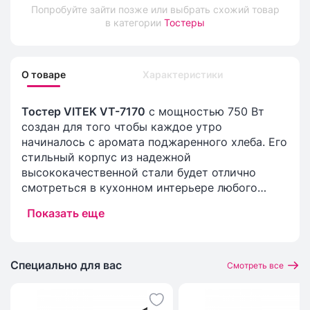
Попробуйте зайти позже или выбрать схожий товар
в категории
Тостеры
О товаре
Характеристики
Тостер VITEK VT-7170
с мощностью 750 Вт
создан для того чтобы каждое утро
начиналось с аромата поджаренного хлеба. Его
стильный корпус из надежной
высококачественной стали будет отлично
смотреться в кухонном интерьере любого
дизайна. Прибор способен не только
Показать еще
подрумянивать тосты, но и подогревать их и
даже размораживать. О крошках можно не
беспокоиться: тостер оснащен удобным
поддоном, который можно легко вынуть и
Специально для вас
Смотреть все
почистить.