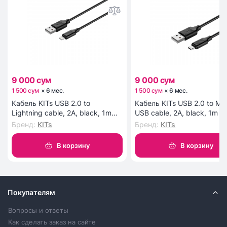
9 000 сум
9 000 сум
1 500 сум
×
6
мес
.
1 500 сум
×
6
мес
.
Кабель KITs USB 2.0 to
Кабель KITs USB 2.0 to Mic
Lightning cable, 2A, black, 1m
USB cable, 2A, black, 1m (
(KITS-W-003)
W-002)
Бренд
:
KITs
Бренд
:
KITs
В корзину
В корзину
Покупателям
Вопросы и ответы
Как сделать заказ на сайте