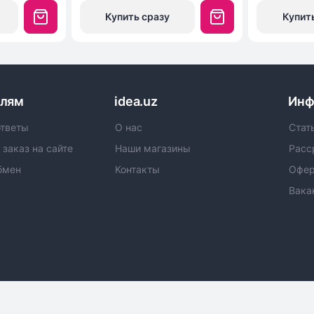
Купить сразу
Купит
елям
idea.uz
Инф
ответы
О нас
Стат
 заказ на сайте
Наши магазины
Расс
бмен
Контакты
Офер
Вака