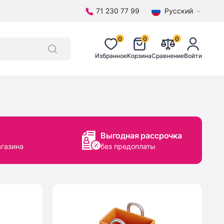
71 230 77 99
Русский
0
0
0
Избранное
Корзина
Сравнение
Войти
Выгодная рассрочка
агазина
без предоплаты