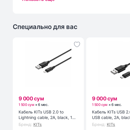
Специально для вас
9 000 сум
9 000 сум
1 500 сум
×
6
мес
.
1 500 сум
×
6
мес
.
Кабель KITs USB 2.0 to
Кабель KITs USB 2.
Lightning cable, 2A, black, 1m
USB cable, 2A, blac
(KITS-W-003)
(KITS-W-002)
Бренд
:
KITs
Бренд
:
KITs