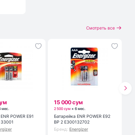
Смотреть все
сум
15 000 сум
1
6
мес
.
2 500 сум
×
6
мес
.
3 
1
Батарейка ENR POWER E92
Мы
133001
BP 2 E300132702
M
rgizer
Бренд
:
Energizer
Б