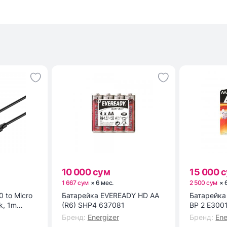
10 000 сум
15 000 
1 667 сум
×
6
мес
.
2 500 сум
×
0 to Micro
Батарейка EVEREADY HD AA
Батарейка ENR POWER E9
k, 1m
(R6) SHP4 637081
BP 2 E300
Бренд
:
Energizer
Бренд
:
Ene