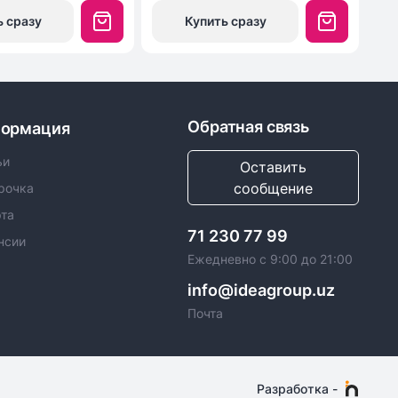
ь сразу
Купить сразу
Обратная связь
ормация
ьи
Оставить
сообщение
рочка
та
71 230 77 99
нсии
Ежедневно с 9:00 до 21:00
info@ideagroup.uz
Почта
Разработка
-