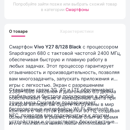
Попробуйте зайти позже или выбрать схожий товар
в категории
Смартфоны
О товаре
Характеристики
Смартфон
Vivo Y27 8/128 Black
с процессором
Snapdragon 680 с тактовой частотой 2400 МГц,
обеспечивая быструю и плавную работу в
любых задачах. Этот процессор гарантирует
отзывчивость и производительность, позволяя
вам многозадачить, запускать приложения и
игры с легкостью. Экран с разрешением
Стандарты связи 3G, 4G и LTE обеспечивают
2388×1080 пикселей и диагональю 6.5 дюйма
стабильное и быстрое подключение в любой
обеспечивает яркие и насыщенные цвета при
точке мира.Смартфон поддерживает
каждом взгляде. Вы будете погружены в мир
беспроводные интерфейсы Wi-Fi, Bluetooth и
контента с частотой развертки 90 Гц, создавая
NFC, позволяя вам подключаться к другим
более плавный и реалистичный опыт во время
устройствам и осуществлять бесконтактные
игр и просмотра видео.Ваши фотографии и
платежи. Геопозиционирование с
видеозаписи будут захватывающими благодаря